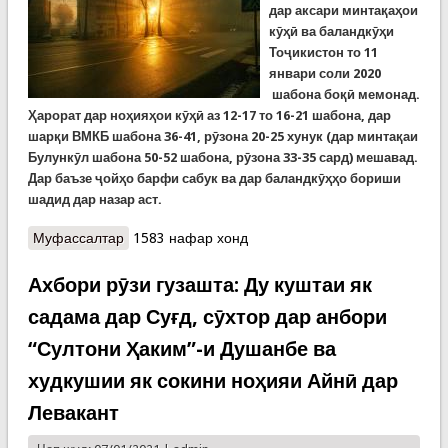
дар аксари минтақаҳои
кӯҳӣ ва баландкӯҳи
Тоҷикистон то 11
январи соли 2020
шабона боқӣ мемонад.
Ҳарорат дар ноҳияҳои кӯҳӣ аз 12-17 то 16-21 шабона, дар
шарқи ВМКБ шабона 36-41
,
рӯзона 20-25 хунук (дар минтақаи
Булункӯл шабона 50-52 шабона, рӯзона 33-35 сард)
мешавад
.
Дар баъзе ҷойҳо барфи сабук ва дар баландкӯҳҳо бори
ши
шадид дар назар аст.
Муфассалтар
о Ҳавои сард бо 11 – уми январ боқӣ мемонад
1583 нафар хонд
Ахбори рӯзи гузашта: Ду куштаи як
садама дар Суғд, сӯхтор дар анбори
“Султони Ҳаким”-и Душанбе ва
худкушии як сокини ноҳияи Айнӣ дар
Левакант