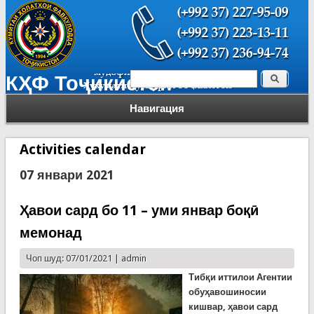
Поиск
КҲФ Тоҷикистон
Форма поиска
Навигация
Activities calendar
07 январи 2021
Ҳавои сард бо 11 – уми январ боқӣ
мемонад
Чоп шуд: 07/01/2021 |
admin
Тибқи иттилои Агентии
обуҳавошиносии
кишвар, ҳавои сард