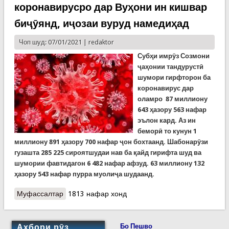
коронавирусро дар Вуҳони ин кишвар
биҷӯянд, иҷозаи вуруд намедиҳад
Чоп шуд: 07/01/2021 |
redaktor
Субҳи имрӯз Созмони
ҷаҳонии тандурустӣ
шумори гирфторон ба
коронавирус дар
оламро 87 миллиону
643 ҳазору 563 нафар
эълон кард. Аз ин
беморӣ то кунун 1
миллиону 891 ҳазору 700 нафар ҷон бохтаанд. Шабонарӯзи
гузашта 285 225 сироятшудаи нав ба қайд гирифта шуд ва
шумории фавтидагон 6 482 нафар афзуд. 63 миллиону 132
ҳазору 543 нафар пурра муолиҷа шудаанд.
Муфассалтар
о COVID-19: Чин ба мутахассисони Созмони
1813 нафар хонд
ҷаҳонии тандурустӣ, ки мехоҳанд решаи хуруҷи
коронавирусро дар Вуҳони ин кишвар биҷӯянд,
иҷозаи вуруд намедиҳад
Ахбори рӯз
Бо Пешво