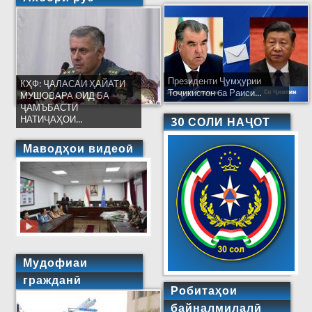
Президенти Ҷумҳурии
КҲФ: ҶАЛАСАИ ҲАЙАТИ
Тоҷикистон ба Раиси...
МУШОВАРА ОИД БА
ҶАМЪБАСТИ
НАТИҶАҲОИ...
30 СОЛИ НАҶОТ
Маводҳои видеоӣ
Мудофиаи
гражданӣ
Робитаҳои
байналмилалӣ