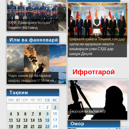
КҲФ: Ҳамкориҳо бозҳам
тақвият ёфтаанд
Ширкати ҳайати Тоҷикистон дар
Илм ва фанноварӣ
ҷаласаи идораҳои наҷоти
кишварҳои узви СҲШ дар
шаҳри Деҳлӣ
Ифротгароӣ
Чаро замин рӯ ба гармои
шадид овардааст? Илм чӣ...
Тақвим
ПН
ВТ
СР
ЧТ
ПТ
СБ
ВС
1
2
3
Терроризм вабои аср
4
5
6
7
8
9
10
11
12
13
14
15
16
17
Омор
18
19
20
21
22
23
24