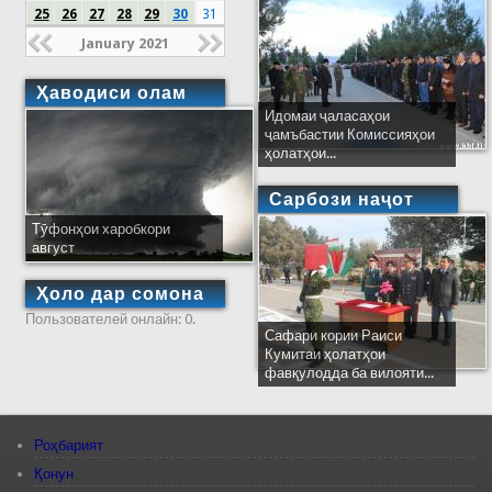
25
26
27
28
29
30
31
January 2021
Ҳаводиси олам
Идомаи ҷаласаҳои
ҷамъбастии Комиссияҳои
ҳолатҳои...
Сарбози наҷот
Тӯфонҳои харобкори
август
Ҳоло дар сомона
Пользователей онлайн: 0.
Сафари кории Раиси
Кумитаи ҳолатҳои
фавқулодда ба вилояти...
Роҳбарият
Қонун