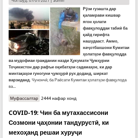
Чоп шуд: 07/01/2021 |
admin
Р
ӯзи гузашта дар
қаламрави кишвар
ягон ҳолати
фавқулоддаи табиӣ ба
қайд гирифта
нашудааст. Аммо,
наҷотбахшони Кумитаи
ҳолатҳои фавқулодда
ва мудофиаи граждании назди Ҳукумати Ҷумҳурии
Тоҷикистон
дар рафъи оқибатҳои садамаҳое, ки дар
минтақаҳои гуногуни ҷумҳурӣ рух доданд, ширкат
варзиданд.
Чунончӣ, ба Раёсати Кумитаи ҳолатҳои фавқулода
ва...
Муфассалтар
о Ахбори рӯзи гузашта: Ду куштаи як садама дар
2444 нафар хонд
Суғд, сӯхтор дар анбори “Султони Ҳаким”-и
Душанбе ва худкушии як сокини ноҳияи Айнӣ
COVID-19: Чин ба мутахассисони
дар Левакант
Созмони ҷаҳонии тандурустӣ, ки
мехоҳанд решаи хуруҷи