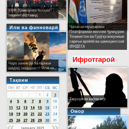
КҲФ: Ҳамкориҳо бозҳам
тақвият ёфтаанд
Ҷаласаи муштараки
Илм ва фанноварӣ
Платформаи миллии Ҷумҳурии
Тоҷикистон ва Гурӯҳи вокуниши
сареъи арзёбӣ ва ҳамоҳангсозӣ
(ВИДЕО)
Ифротгароӣ
Чаро замин рӯ ба гармои
шадид овардааст? Илм чӣ...
Тақвим
ПН
ВТ
СР
ЧТ
ПТ
СБ
ВС
1
2
3
Терроризм вабои аср
4
5
6
7
8
9
10
11
12
13
14
15
16
17
Омор
18
19
20
21
22
23
24
25
26
27
28
29
30
31
January 2021