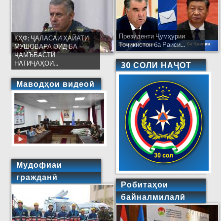
Президенти Ҷумҳурии
КҲФ: ҶАЛАСАИ ҲАЙАТИ
Тоҷикистон ба Раиси...
МУШОВАРА ОИД БА
ҶАМЪБАСТИ
НАТИҶАҲОИ...
30 СОЛИ НАҶОТ
Маводҳои видеоӣ
Мудофиаи
гражданӣ
Робитаҳои
байналмилалӣ