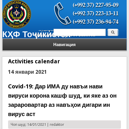
Поиск
КҲФ Тоҷикистон
Форма поиска
Навигация
Activities calendar
14 январи 2021
Covid-19: Дар ИМА ду навъи нави
вируси корона кашф шуд, ки яке аз он
зараровартар аз навъҳои дигари ин
вирус аст
Чоп шуд: 14/01/2021 |
redaktor