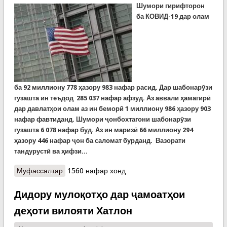
Шумори гирифторон
ба КОВИД-19 дар олам
ба
92
миллиону
778
ҳазору
983
нафар расид. Дар шабонарӯзи
гузашта ин теъдод 285 037 нафар афзуд. Аз аввали ҳамагирӣ
дар давлатҳои олам аз ин беморӣ 1 миллиону 986 ҳазору 903
нафар фавтиданд. Шумори ҷонбохтагони шабонарӯзи
гузашта 6 078 нафар буд. Аз ин маризӣ 66 миллиону 294
ҳазору 446 нафар ҷон ба саломат бурданд.
Вазорати
тандурустӣ ва ҳифзи...
Муфассалтар
о Covid-19: Дар ИМА ду навъи нави вируси
1560 нафар хонд
корона кашф шуд, ки яке аз он зараровартар аз
навъҳои дигари ин вирус аст
Дидору мулоқотҳо дар ҷамоатҳои
деҳоти вилояти Хатлон