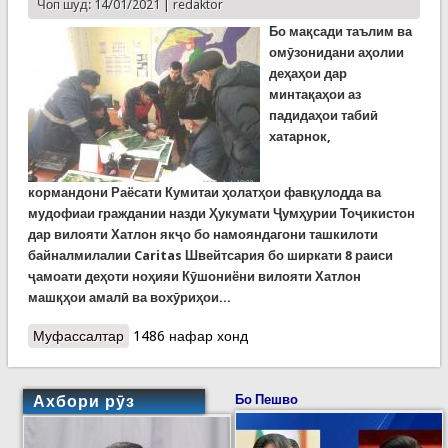
Чоп шуд: 14/01/2021 |
redaktor
Бо мақсади таълим ва
омӯзонидани аҳолии
деҳаҳои дар
минтақаҳои аз
падидаҳои табиӣ
хатарнок,
кормандони
Раёсати
Кумитаи ҳолатҳои фавқулодда
ва
мудофиаи граждании назди Ҳукумати Ҷумҳурии Тоҷикистон
дар вилояти Хатлон
якҷо
бо намояндагони ташкилоти
байналмилалии Caritas
Швейтсария
бо ширкати 8
раиси
ҷамоати деҳоти ноҳияи Кӯшониёни вилояти Хатлон
машқҳои амалӣ ва вохӯриҳои...
Муфассалтар
о Дидору мулоқотҳо дар ҷамоатҳои деҳоти
1486 нафар хонд
вилояти Хатлон
Ахбори рӯз
Бо Пешво