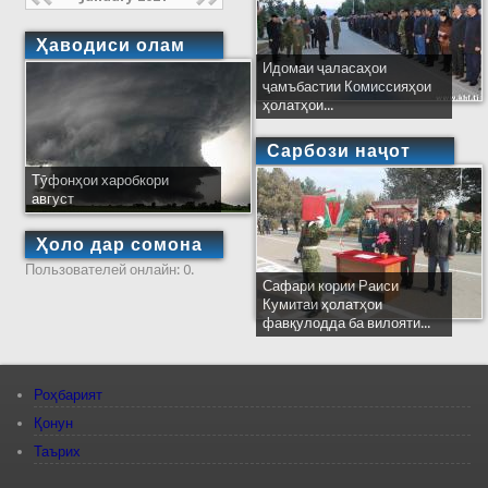
Ҳаводиси олам
Идомаи ҷаласаҳои
ҷамъбастии Комиссияҳои
ҳолатҳои...
Сарбози наҷот
Тӯфонҳои харобкори
август
Ҳоло дар сомона
Пользователей онлайн: 0.
Сафари кории Раиси
Кумитаи ҳолатҳои
фавқулодда ба вилояти...
Роҳбарият
Қонун
Таърих