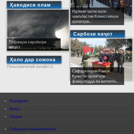
Ҳаводиси олам
Идомаи ҷаласаҳои
ҷамъбастии Комиссияҳои
ҳолатҳои...
Сарбози наҷот
Тӯфонҳои харобкори
август
Ҳоло дар сомона
Пользователей онлайн: 0.
Сафари кории Раиси
Кумитаи ҳолатҳои
фавқулодда ба вилояти...
Роҳбарият
Қонун
Таърих
Робитаҳои байналмилалӣ