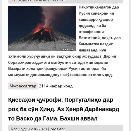
Наҷотдиҳандагон дар
Русия сайёҳони ин
кишварро ҳушдор
додаанд, ки ба
оташфишони
Безимяний, воқеъ дар
Каммчатка наздик
нашаванд, чун
эҳтимоли хуруҷу авҷи он вақтҳои охир афзудааст. Дар ин
бора ахиран хадамоти матбуотии ситоди минтақавии
Вазорати ҳолатҳои фавқулодаи Русия истинодан ба
маълумоти донишмандону пажӯҳишгарон иттилоъ дод.
Муфассалтар
о Хатари як оташфишони баландиаш се
2114 нафар хонд
километр дар Камчатка. Наҷотдиҳандагон
мегӯянд гардишгарон ба он наздик нашаванд
Қиссаҳои ҷуғрофӣ. Португалиҳо дар
роҳ ба сӯи Ҳинд. Аз Ҳенрӣ Дарёнавард
то Васко да Гама. Бахши аввал
Чоп шуд: 05/10/2020 |
redaktor