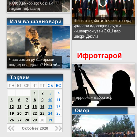
КҲФ: Ҳамкориҳо бозҳам
тақвият ёфтаанд
Ширкати ҳайати Тоҷикистон дар
Илм ва фанноварӣ
ҷаласаи идораҳои наҷоти
кишварҳои узви СҲШ дар
шаҳри Деҳлӣ
Ифротгароӣ
Чаро замин рӯ ба гармои
шадид овардааст? Илм чӣ...
Тақвим
ПН
ВТ
СР
ЧТ
ПТ
СБ
ВС
1
2
3
4
Терроризм вабои аср
5
6
7
8
9
10
11
12
13
14
15
16
17
18
Омор
19
20
21
22
23
24
25
26
27
28
29
30
31
October 2020