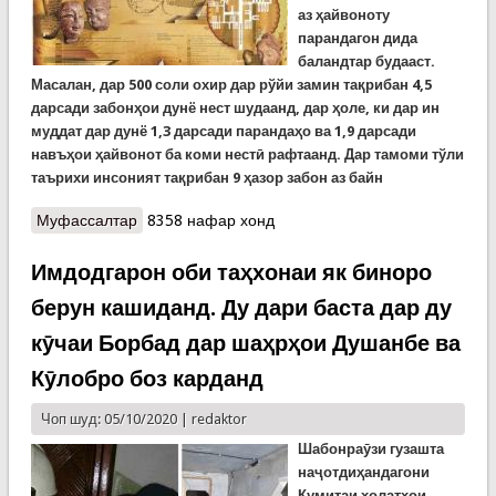
аз ҳайвоноту
парандагон дида
баландтар будааст.
Масалан, дар 500 соли охир дар рўйи замин тақрибан 4,5
дарсади забонҳои дунё нест шудаанд, дар ҳоле, ки дар ин
муддат дар дунё 1,3 дарсади парандаҳо ва 1,9 дарсади
навъҳои ҳайвонот ба коми нестӣ рафтаанд. Дар тамоми тўли
таърихи инсоният тақрибан 9 ҳазор забон аз байн
Муфассалтар
о Ширинтарин ва шевотарин забон...Рӯзи забон
8358 нафар хонд
муборак!
Имдодгарон оби таҳхонаи як биноро
берун кашиданд. Ду дари баста дар ду
кӯчаи Борбад дар шаҳрҳои Душанбе ва
Кӯлобро боз карданд
Чоп шуд: 05/10/2020 |
redaktor
Шабонраӯзи гузашта
наҷотдиҳандагони
Кумитаи ҳолатҳои