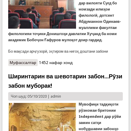
дар вилояти Суғд бо
номзади илмҳои
филологӣ, дотсент
Абдуманнон Одинаев-
муаллими факултаи
филологияи тоҷики Донишгоҳи давлатии Хуҷанд ба номи
академик Бобоҷон Ғафуров мулоқот доир гардид.
Бо мақсади арҷгузорӣ, эҳтиром ва нигоҳ доштани забони
Муфассалтар
о Мулоқот бо мутахассиси забон дар Рӯзи забон
1452 нафар хонд
Ширинтарин ва шевотарин забон...Рӯзи
забон муборак!
Чоп шуд: 05/10/2020 |
admin
Мувофиқи тадқиқоти
рўзномаи бритонии
Independent дар рўйи
замин сатҳи
нобудшавии забонҳо