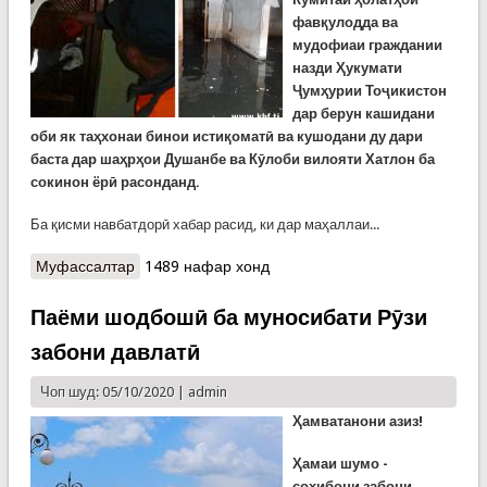
фавқулодда ва
мудофиаи граждании
назди Ҳукумати
Ҷумҳурии Тоҷикистон
дар берун кашидани
оби як таҳхонаи бинои истиқоматӣ ва кушодани ду дари
баста дар шаҳрҳои Душанбе ва Кӯлоби вилояти Хатлон ба
сокинон ёрӣ расонданд.
Ба қисми навбатдорӣ хабар расид, ки дар маҳаллаи...
Муфассалтар
о Имдодгарон оби таҳхонаи як биноро берун
1489 нафар хонд
кашиданд. Ду дари баста дар ду кӯчаи Борбад
дар шаҳрҳои Душанбе ва Кӯлобро боз карданд
Паёми шодбошӣ ба муносибати Рӯзи
забони давлатӣ
Чоп шуд: 05/10/2020 |
admin
Ҳамватанони азиз!
Ҳамаи шумо -
соҳибони забони