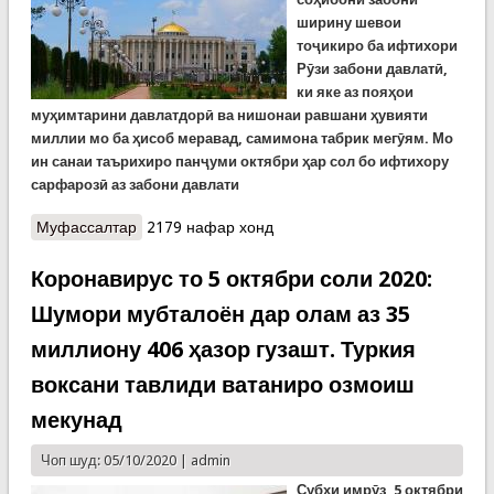
ширину шевои
тоҷикиро ба ифтихори
Рӯзи забони давлатӣ,
ки яке аз пояҳои
муҳимтарини давлатдорӣ ва нишонаи равшани ҳувияти
миллии мо ба ҳисоб меравад, самимона табрик мегӯям.
Мо
ин санаи таърихиро панҷуми октябри ҳар сол бо ифтихору
сарфарозӣ аз забони давлати
Муфассалтар
о Паёми шодбошӣ ба муносибати Рӯзи забони
2179 нафар хонд
давлатӣ
Коронавирус то 5 октябри соли 2020:
Шумори мубталоён дар олам аз 35
миллиону 406 ҳазор гузашт. Туркия
воксани тавлиди ватаниро озмоиш
мекунад
Чоп шуд: 05/10/2020 |
admin
Субҳи имрӯз, 5 октябри