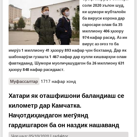
соли 2020 эълон шуд,
ки шумори мубталоён
ба вируси корона дар
саросари олам ба 35
миллиону 406 ҳазору
974 нафар расид. Аз ин
вирус аз оғоз то ба
имрӯз 1 миллиону 41 ҳазору 893 нафар ҷон бохтаанд. Дар як
шабонарӯзи гузашта 1 467 нафар дар кулли кишварҳои олам
фавтидаанд. Шумори муолиҷашудагон ба 26 миллиону 631
ҳазору 848 нафар расидааст.
Муфассалтар
о Коронавирус то 5 октябри соли 2020: Шумори
1717 нафар хонд
мубталоён дар олам аз 35 миллиону 406 ҳазор
гузашт. Туркия воксани тавлиди ватаниро
Хатари як оташфишони баландиаш се
озмоиш мекунад
километр дар Камчатка.
Наҷотдиҳандагон мегӯянд
гардишгарон ба он наздик нашаванд
Чоп шуд: 05/10/2020 |
redaktor