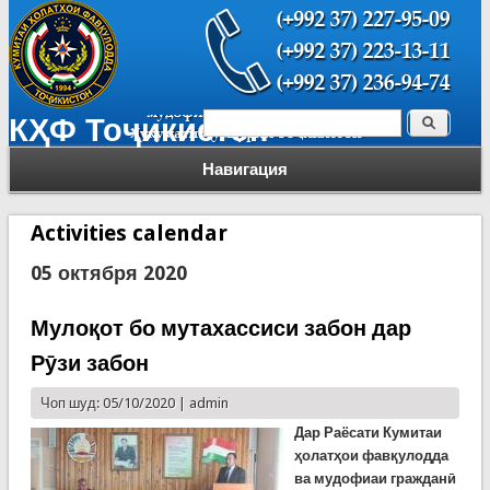
Поиск
КҲФ Тоҷикистон
Форма поиска
Навигация
Activities calendar
05 октября 2020
Мулоқот бо мутахассиси забон дар
Рӯзи забон
Чоп шуд: 05/10/2020 |
admin
Дар Раёсати Кумитаи
ҳолатҳои фавқулодда
ва мудофиаи гражданӣ