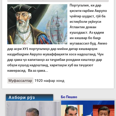
Португалия, ки дар
қисмти ғарбии Аврупо
ҷойгир шудаст, гӯё ба
истиқболи уқёнуси
Атлантик доман
кушодааст. Аз қадим
ин кишвар бо баҳр
мутавассил буд. Аммо
дар асри XYI португалиҳо дар миёни дигар кишварҳои
наздибаҳрии Аврупо муваффақияти хосе надоштанд. Чун
дар ҳама ҷо капитанҳо аз таҷрибаи рондани киштиҳо дар
обҳои кушод надоштанд, харитаҳои хуб ва таҷҳизот
намерасид. Ва аз ҳама...
Муфассалтар
о Қиссаҳои ҷуғрофӣ. Португалиҳо дар роҳ ба сӯи
1920 нафар хонд
Ҳинд. Аз Ҳенрӣ Дарёнавард то Васко да Гама.
Бахши аввал
Ахбори рӯз
Бо Пешво