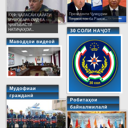
Президенти Ҷумҳурии
КҲФ: ҶАЛАСАИ ҲАЙАТИ
Тоҷикистон ба Раиси...
МУШОВАРА ОИД БА
ҶАМЪБАСТИ
НАТИҶАҲОИ...
30 СОЛИ НАҶОТ
Маводҳои видеоӣ
Мудофиаи
гражданӣ
Робитаҳои
байналмилалӣ