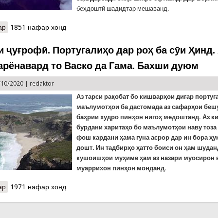
беҳдоштӣ шадидтар мешаванд.
ар
о Вазъи КОВИД-19 дар олам: Сироятёфтагон беш аз 36 миллион 
1851 нафар хонд
иқтисоди ҷаҳон зиёд зарар намебинад
и ҷуғрофӣ. Португалиҳо дар роҳ ба сӯи Ҳинд.
арёнавард то Васко да Гама. Бахши дуюм
/10/2020 |
redaktor
Аз тарси рақобат бо кишварҳои дигар португ
маълумотҳои ба дастомада аз сафарҳои бе
баҳрии худро пинҳон нигоҳ медоштанд. Аз к
бурдани харитаҳо бо маълумотҳои наву тоза
фош кардани ҳама гуна асрор дар ин бора ҳу
дошт. Ин тадбирҳо ҳатто боиси он ҳам шудан
кушоишҳои муҳиме ҳам аз назари муосирон 
муаррихон пинҳон монданд.
ар
о Қиссаҳои ҷуғрофӣ. Португалиҳо дар роҳ ба сӯи Ҳинд. Аз Ҳенрӣ
1971 нафар хонд