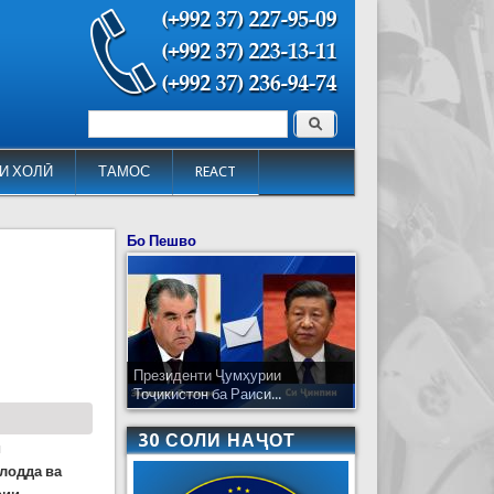
Поиск
Форма поиска
И ХОЛӢ
ТАМОС
REACT
Бо Пешво
Президенти Ҷумҳурии
Тоҷикистон ба Раиси...
30 СОЛИ НАҶОТ
и
лодда ва