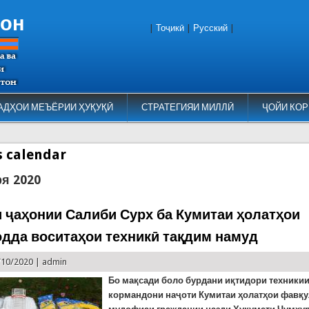
тон
|
Тоҷикӣ
|
Русский
|
АДҲОИ МЕЪЁРИИ ҲУҚУҚӢ
СТРАТЕГИЯИ МИЛЛӢ
ҶОЙИ КОР
es calendar
ря 2020
 ҷаҳонии Салиби Сурх ба Кумитаи ҳолатҳои
дда воситаҳои техникӣ тақдим намуд
/10/2020 |
admin
Бо мақсади боло бурдани иқтидори техники
кормандони наҷоти Кумитаи ҳолатҳои фавқу