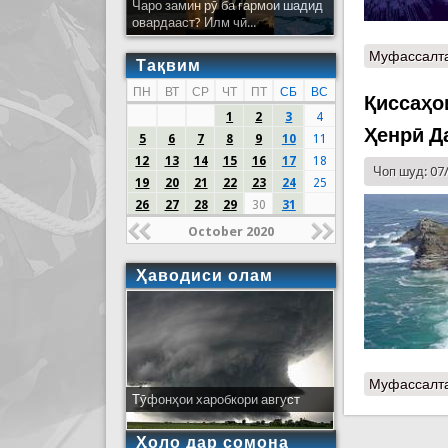
Чаро замин рӯ ба гармои шадид
овардааст? Илм чӣ...
Муфассалт
Тақвим
ПН
ВТ
СР
ЧТ
ПТ
СБ
ВС
Қиссаҳо
1
2
3
4
Ҳенрӣ Д
5
6
7
8
9
10
11
12
13
14
15
16
17
18
Чоп шуд: 07
19
20
21
22
23
24
25
26
27
28
29
30
31
October 2020
Ҳаводиси олам
Муфассалт
Тӯфонҳои харобкори август
Ҳоло дар сомона