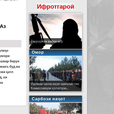
Ифротгароӣ
нафар. Сандуқи байналмилалии пул гуфт, ки
 Аз
Терроризм вабои аср
алиҳо
Омор
шумори
ишвар берун
 манъ буд ва
кми қатл
д, ки
ва
Идомаи ҷаласаҳои ҷамъбастии
Комиссияҳои ҳолатҳои...
 Дарёнавард то Васко да Гама. Бахши дуюм
Сарбози наҷот