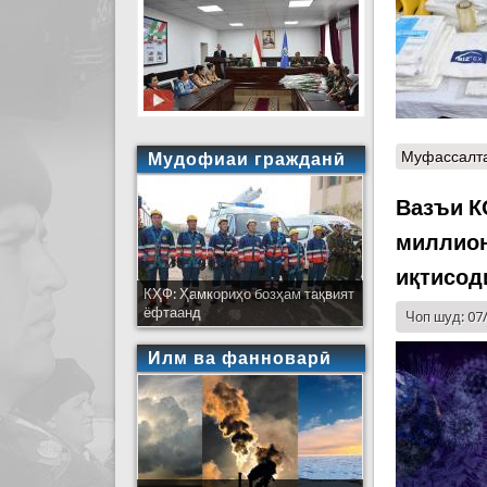
Муфассалт
Мудофиаи гражданӣ
Вазъи К
миллион
иқтисод
КҲФ: Ҳамкориҳо бозҳам тақвият
ёфтаанд
Чоп шуд: 07
Илм ва фанноварӣ