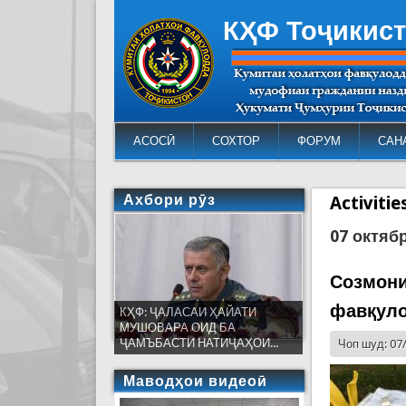
КҲФ Тоҷикис
АСОСӢ
СОХТОР
ФОРУМ
САН
Ахбори рӯз
Activiti
07 октяб
Созмони
фавқуло
КҲФ: ҶАЛАСАИ ҲАЙАТИ
МУШОВАРА ОИД БА
ҶАМЪБАСТИ НАТИҶАҲОИ...
Чоп шуд: 07
Маводҳои видеоӣ