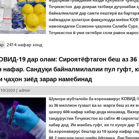
мудофиаи граждании назди Ҳукумати Ҷумҳу
Тоҷикистон дар доираи татбиқи дуҷонибаи 
байналмилалӣ дар самти пешгирӣ ва бартар
паёмадҳои ҳолатҳои фавқулодда миёни КҲФ
намояндагии Созмони ҷаҳонии Салиби Сурх
Тоҷикистон 6-уми октябри соли равон марос
ар
о Созмони ҷаҳонии Салиби Сурх ба Кумитаи ҳолатҳои фавқулодд
2414 нафар хонд
ОВИД-19 дар олам: Сироятёфтагон беш аз 36
 нафар. Сандуқи байналмилалии пул гуфт, к
и ҷаҳон зиёд зарар намебинад
/10/2020 |
admin
Шумори мубталоён ба коронавирус КОВИД-1
аз 36 миллион гузашт ва аз марги беш аз як 
ҳазору 600 нафар хабар дода мешавад. Вазо
тандурустии Тоҷикистон аз сабти 40 сироятш
хабар дод. Ин манбаъ гуфт, ки то кунун дар 
ба коронавирус бештар аз 10 ҳазор нафар си
88,2 дарсади онҳо шифо ёфтаанд. Дар Берли