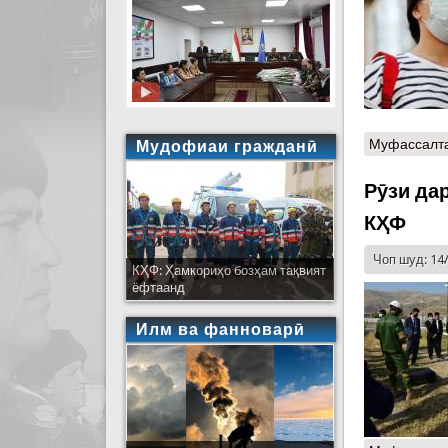
Муфассалт
Мудофиаи гражданӣ
Рӯзи да
КҲФ
Чоп шуд: 14
КҲФ: Ҳамкориҳо бозҳам тақвият
ёфтаанд
Илм ва фанноварӣ