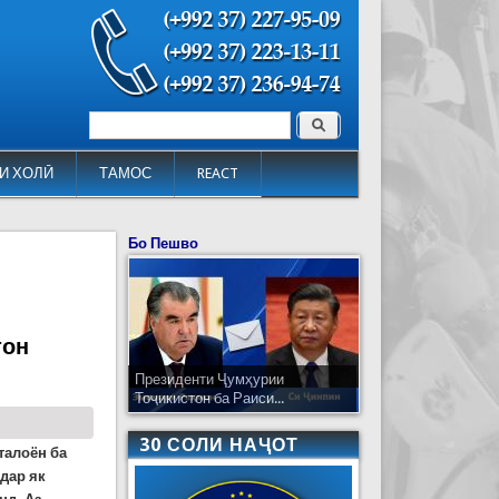
Поиск
Форма поиска
И ХОЛӢ
ТАМОС
REACT
Бо Пешво
тон
Президенти Ҷумҳурии
Тоҷикистон ба Раиси...
30 СОЛИ НАҶОТ
талоён ба
 дар як