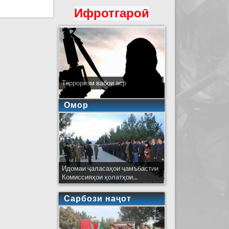
ҲФ
Ифротгароӣ
Терроризм вабои аср
Омор
Идомаи ҷаласаҳои ҷамъбастии
Комиссияҳои ҳолатҳои...
Сарбози наҷот