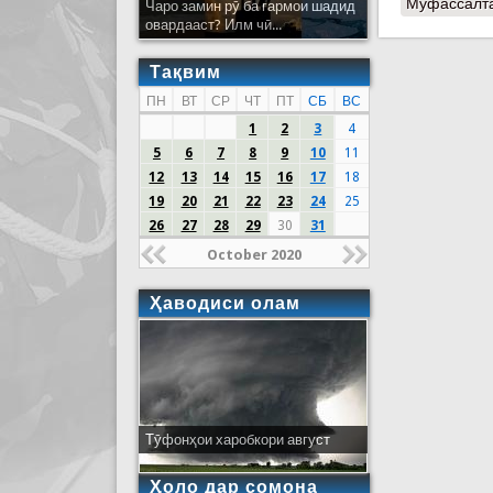
Муфассалт
Чаро замин рӯ ба гармои шадид
овардааст? Илм чӣ...
Тақвим
ПН
ВТ
СР
ЧТ
ПТ
СБ
ВС
1
2
3
4
5
6
7
8
9
10
11
12
13
14
15
16
17
18
19
20
21
22
23
24
25
26
27
28
29
30
31
October 2020
Ҳаводиси олам
Тӯфонҳои харобкори август
Ҳоло дар сомона