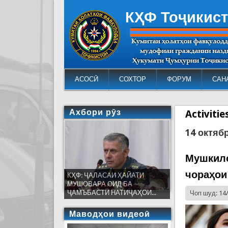
КҲФ Тоҷикис
АСОСӢ
СОХТОР
ФОРУМ
САН
Ахбори рӯз
Activiti
14 октяб
Мушкило
чораҳои
КҲФ: ҶАЛАСАИ ҲАЙАТИ
МУШОВАРА ОИД БА
ҶАМЪБАСТИ НАТИҶАҲОИ...
Чоп шуд: 14
Маводҳои видеоӣ