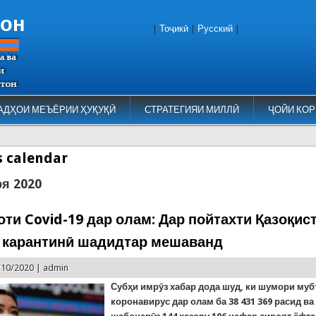
тон
|
Тоҷикӣ
|
Русский
|
АДҲОИ МЕЪЁРИИ ҲУҚУҚӢ
СТРАТЕГИЯИ МИЛЛӢ
ҶОЙИ КОР
es calendar
ря 2020
ти Covid-19 дар олам: Дар пойтахти Қазоқис
 карантинӣ шадидтар мешаванд
/10/2020 |
admin
Субҳи имрӯз хабар дода шуд, ки шумори муб
коронавирус дар олам ба
38 431 369 расид ва