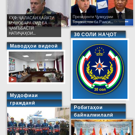
Президенти Ҷумҳурии
КҲФ: ҶАЛАСАИ ҲАЙАТИ
Тоҷикистон ба Раиси...
МУШОВАРА ОИД БА
ҶАМЪБАСТИ
НАТИҶАҲОИ...
30 СОЛИ НАҶОТ
Маводҳои видеоӣ
Мудофиаи
гражданӣ
Робитаҳои
байналмилалӣ