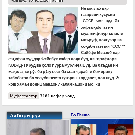
Чоп шуд: 26/10/2020 |
admin
Ин матлаб дар
нашрияи хусусии
“СССР” чоп шуд. Як
ҳафта қабл аз ин
муаллиф-журналисти
маъруф, поягузор ва
соҳиби газетаи “СССР”
Сайёфи Мизроб дар
саҳифаи худ дар Фейсбук хабар дода буд, ки гирифтори
КОВИД-19 буд ва ҳоло пурра муолиҷа шуд. Ва баъдан ин
мақола, ки рӯз ба рӯзу соат ба соат ҷараёни бемориву
табобатро бо услуби газета гузориш кардааст, чоп шуд. Э
кош ҳамаи донишмандону қаламкашони мо, ки
Муфассалтар
о Журналисти маъруфи тоҷик аз коронавирус
3181 нафар хонд
вораҳид. Сайёфи Мизроб: БИДУНИ СУПОРИШ:
ЧИГУНА МАН COVID ШУДАМ…
Ахбори рӯз
Бо Пешво