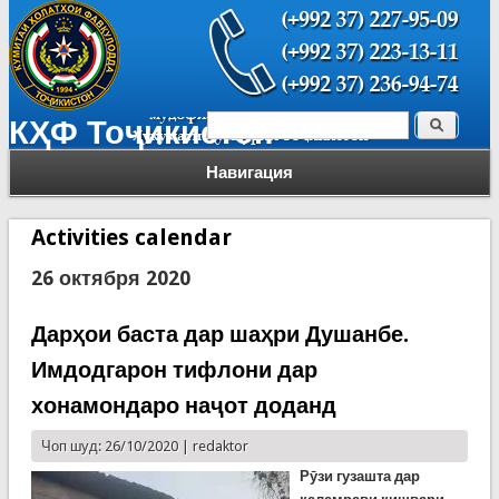
Поиск
КҲФ Тоҷикистон
Форма поиска
Навигация
Activities calendar
26 октября 2020
Дарҳои баста дар шаҳри Душанбе.
Имдодгарон тифлони дар
хонамондаро наҷот доданд
Чоп шуд: 26/10/2020 |
redaktor
Р
ӯзи гузашта дар