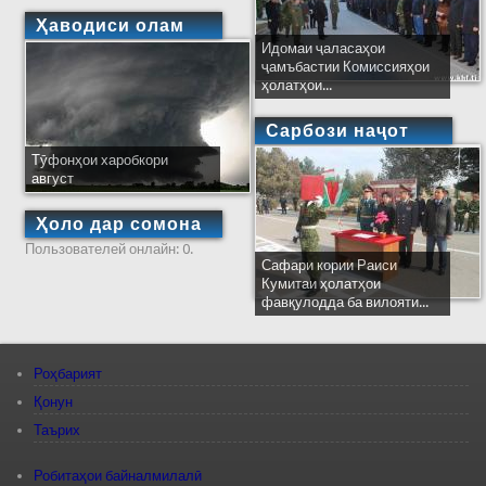
Ҳаводиси олам
Идомаи ҷаласаҳои
ҷамъбастии Комиссияҳои
ҳолатҳои...
Сарбози наҷот
Тӯфонҳои харобкори
август
Ҳоло дар сомона
Пользователей онлайн: 0.
Сафари кории Раиси
Кумитаи ҳолатҳои
фавқулодда ба вилояти...
Роҳбарият
Қонун
Таърих
Робитаҳои байналмилалӣ