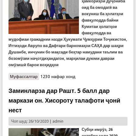
ҳамкориҳои дуҷониба
оид ба омодагӣ ва
вокуниш ба ҳолатҳои
фавқулодда байни
К
умитаи ҳолатҳои
фавқулодда ва
мудофиаи гражаднии назди Ҳукумати Ҷумҳурии Тоҷикистон,
Иттиҳоди Аврупо ва Дафтари барномаҳои САҲА дар
шаҳри
Душанбе, инчунин бо мақсади беҳтар намудани таълим ва
бозомӯзии наҷотдиҳандагон, марҳилаи дуюми давраи
омӯзишӣ барои воҳидҳои
Муфассалтар
о Оғози дуввумин марҳилаи дарсҳои омӯзишӣ
1230 нафар хонд
барои наҷотдиҳандагони КҲФ
Заминларза дар Рашт. 5 балл дар
маркази он. Хисороту талафоти ҷонӣ
нест
Чоп шуд: 26/10/2020 |
admin
Субҳи имрӯз, 26
октябри соли 2020