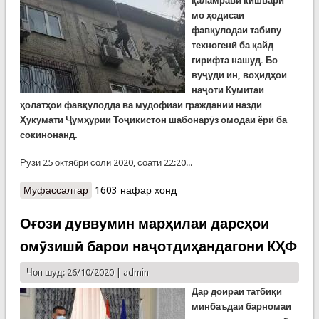
қаламрави кишвари
мо
ҳодисаи
фавқулодаи табиву
техногенӣ ба қайд
гирифта нашуд. Бо
вуҷуди ин, воҳидҳои
наҷоти Кумитаи
ҳолатҳои фавқулодда ва мудофиаи граждании назди
Ҳукумати Ҷумҳурии Тоҷикистон шабонарӯз омодаи ёрӣ ба
сокинонанд.
Рӯзи 25 октябри соли 2020, соати 22:20...
Муфассалтар
о Дарҳои баста дар шаҳри Душанбе.
1603 нафар хонд
Имдодгарон тифлони дар хонамондаро наҷот
доданд
Оғози дуввумин марҳилаи дарсҳои
омӯзишӣ барои наҷотдиҳандагони КҲФ
Чоп шуд: 26/10/2020 |
admin
Дар доираи татбиқи
минбаъдаи
барномаи