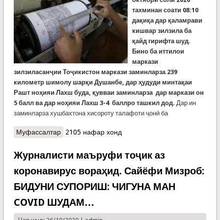
тахминан соати 08:10
дақиқа дар қаламрави
кишвар зилзила ба
қайд гирифта шуд.
Бино ба иттилои
маркази
зилзиласанҷии Тоҷикистон маркази заминларза 239
километр шимолу шар
қи
Душанбе
, дар
ҳ
удуди минта
қ
аи
Рашт
но
ҳ
ияи
Лахш
буда,
қ
увваи заминларза дар маркази он
5 балл ва дар но
ҳ
ияи
Лахш
3-4 баллро ташкил дод.
Дар ин
заминларза хушбахтона хисороту талафоти ҷонӣ ба
Муфассалтар
о Заминларза дар Рашт. 5 балл дар маркази он.
2105 нафар хонд
Хисороту талафоти ҷонӣ нест
Журналисти маъруфи тоҷик аз
коронавирус вораҳид. Сайёфи Мизроб:
БИДУНИ СУПОРИШ: ЧИГУНА МАН
COVID ШУДАМ…