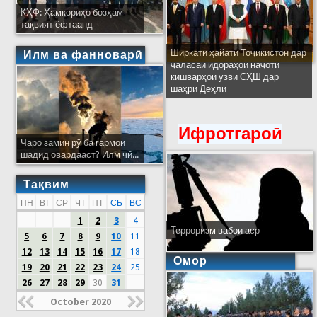
КҲФ: Ҳамкориҳо бозҳам
тақвият ёфтаанд
Ширкати ҳайати Тоҷикистон дар
Илм ва фанноварӣ
ҷаласаи идораҳои наҷоти
кишварҳои узви СҲШ дар
шаҳри Деҳлӣ
Ифротгароӣ
Чаро замин рӯ ба гармои
шадид овардааст? Илм чӣ...
Тақвим
ПН
ВТ
СР
ЧТ
ПТ
СБ
ВС
1
2
3
4
Терроризм вабои аср
5
6
7
8
9
10
11
12
13
14
15
16
17
18
Омор
19
20
21
22
23
24
25
26
27
28
29
30
31
October 2020