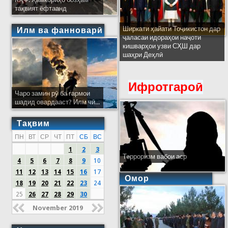
тақвият ёфтаанд
Ширкати ҳайати Тоҷикистон дар
Илм ва фанноварӣ
ҷаласаи идораҳои наҷоти
кишварҳои узви СҲШ дар
шаҳри Деҳлӣ
Ифротгароӣ
Чаро замин рӯ ба гармои
шадид овардааст? Илм чӣ...
Тақвим
ПН
ВТ
СР
ЧТ
ПТ
СБ
ВС
1
2
3
Терроризм вабои аср
4
5
6
7
8
9
10
11
12
13
14
15
16
17
Омор
18
19
20
21
22
23
24
25
26
27
28
29
30
November 2019