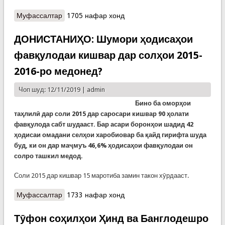
Муфассалтар
о Обу ҳавои рӯзи чоршанбе, 13-уми ноябр
1705 нафар хонд
ДОНИСТАНИҲО: Шумори ҳодисаҳои
фавқулодаи кишвар дар солҳои 2015-
2016-ро медонед?
Чоп шуд: 12/11/2019 |
admin
Бино ба оморҳои
таҳлилӣ дар соли 2015 дар саросари кишвар 90 ҳолати
фавқулода сабт шудааст. Бар асари боронҳои шадид 42
ҳодисаи омадани селҳои харобиовар ба қайд гирифта шуда
буд, ки он дар маҷмуъ 46,6% ҳодисаҳои фавқулодаи он
солро ташкил медод.
Соли 2015 дар кишвар 15 маротиба замин такон хӯрдааст.
Муфассалтар
о ДОНИСТАНИҲО: Шумори ҳодисаҳои
1733 нафар хонд
фавқулодаи кишвар дар солҳои 2015-2016-ро
медонед?
Тӯфон соҳилҳои Ҳинд ва Банглодешро