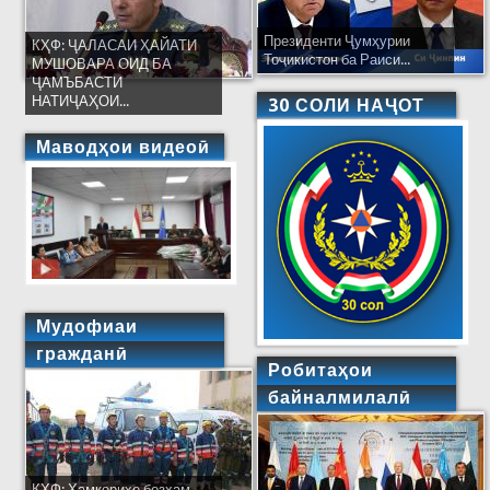
Президенти Ҷумҳурии
КҲФ: ҶАЛАСАИ ҲАЙАТИ
Тоҷикистон ба Раиси...
МУШОВАРА ОИД БА
ҶАМЪБАСТИ
НАТИҶАҲОИ...
30 СОЛИ НАҶОТ
Маводҳои видеоӣ
Мудофиаи
гражданӣ
Робитаҳои
байналмилалӣ
КҲФ: Ҳамкориҳо бозҳам