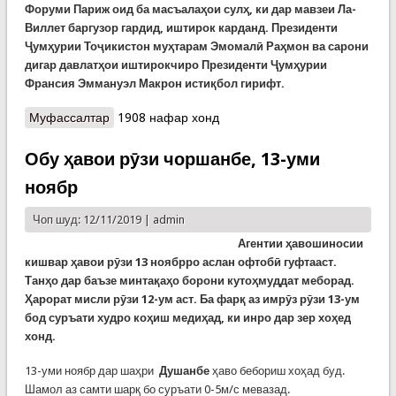
Форуми Париж оид ба масъалаҳои сулҳ, ки дар мавзеи Ла-
Виллет баргузор гардид, иштирок карданд.
Президенти
Ҷумҳурии Тоҷикистон муҳтарам Эмомалӣ Раҳмон ва сарони
дигар давлатҳои иштирокчиро Президенти Ҷумҳурии
Франсия Эммануэл Макрон истиқбол гирифт.
Муфассалтар
о Иштироки Пешвои миллат дар Форуми Париж
1908 нафар хонд
оид ба масъалаҳои сулҳ
Обу ҳавои рӯзи чоршанбе, 13-уми
ноябр
Чоп шуд: 12/11/2019 |
admin
Агентии ҳавошиносии
кишвар ҳавои рӯзи 13 ноябрро аслан офтобӣ гуфтааст.
Танҳо дар баъзе минтақаҳо борони кутоҳмуддат меборад.
Ҳарорат мисли рӯзи 12-ум аст. Ба фарқ аз имрӯз рӯзи 13-ум
бод суръати худро коҳиш медиҳад, ки инро дар зер хоҳед
хонд.
13-уми ноябр дар шаҳри
Душанбе
ҳаво бебориш хоҳад буд.
Шамол аз самти шарқ бо суръати 0-5м/с мевазад.