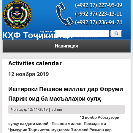
Поиск
КҲФ Тоҷикистон
Форма поиска
Навигация
Activities calendar
12 ноября 2019
Иштироки Пешвои миллат дар Форуми
Париж оид ба масъалаҳои сулҳ
Чоп шуд: 12/11/2019 |
admin
12 ноябр Асосгузори
сулҳу ваҳдати миллӣ - Пешвои миллат, Президенти
Ҷумҳурии Тоҷикистон муҳтарам Эмомалӣ Раҳмон дар