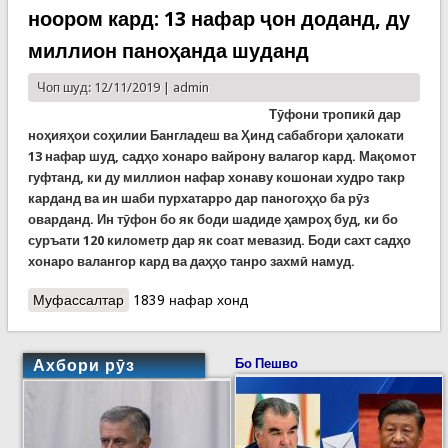
ноором кард: 13 нафар ҷон доданд, ду
миллион паноҳанда шуданд
Чоп шуд: 12/11/2019 |
admin
Тӯфони тропикӣ дар
ноҳияҳои соҳилии Бангладеш ва Ҳинд сабабгори ҳалокати
13 нафар шуд, садҳо хонаро вайрону валагор кард. Мақомот
гуфтанд, ки ду миллион нафар хонаву кошонаи худро такр
карданд ва ин шаби пурхатарро дар паногоҳҳо ба рӯз
оварданд. Ин тӯфон бо як боди шадиде ҳамроҳ буд, ки бо
суръати 120 километр дар як соат мевазид. Боди сахт садҳо
хонаро валангор кард ва даҳҳо танро захмӣ намуд.
Муфассалтар
о Тӯфон соҳилҳои Ҳинд ва Банглодешро ноором
1839 нафар хонд
кард: 13 нафар ҷон доданд, ду миллион
паноҳанда шуданд
Ахбори рӯз
Бо Пешво