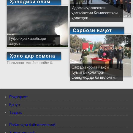
Ҳаводиси олам
Идомаи ҷаласаҳои
ҷамъбастии Комиссияҳои
ҳолатҳои...
Сарбози наҷот
Тӯфонҳои харобкори
август
Ҳоло дар сомона
Пользователей онлайн: 0.
Сафари кории Раиси
Кумитаи ҳолатҳои
фавқулодда ба вилояти...
Роҳбарият
Қонун
Таърих
Робитаҳои байналмилалӣ
Ҳамоҳангсозӣ