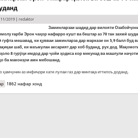
уданд
/11/2019 |
redaktor
Заминларзаи шадид дар
вилояти Озабойҷон
имолу
ғарби Эрон чаҳор нафарро кушт ва бештар аз 70 тан захмӣ шуда
 гуфта мешавад, ки қувваи заминларза дар маркази он 5,9 балл буд в
дақиқаи шаб, ки маъмулан аксарият дар хоб буданд, рух дод. Мақомот
 ҳоло 8 гурӯҳи имдод дар ҷойи ҳодиса кор мекунад ва машғули наҷот
ҳо ба маконҳои амн мебошанд.
о ҳамчунин аз инфиҷори хати лулаи газ дар минтақа иттилоъ доданд.
ар
о Дар заминларзаи Эрон 4 нафар ҳалок ва беш аз 70 нафар зах
1862 нафар хонд