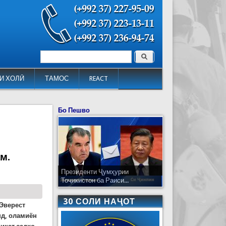
Поиск
Форма поиска
И ХОЛӢ
ТАМОС
REACT
Бо Пешво
м.
Президенти Ҷумҳурии
Тоҷикистон ба Раиси...
30 СОЛИ НАҶОТ
 Эверест
д, оламиён