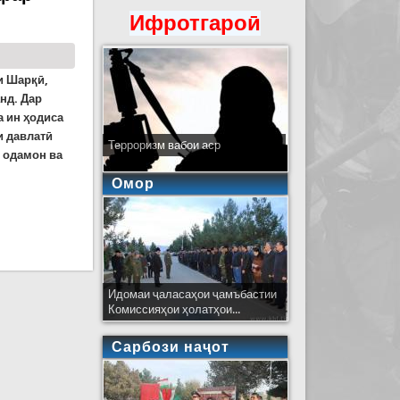
Ифротгароӣ
и Шарқӣ,
нд. Дар
а ин ҳодиса
и давлатӣ
Терроризм вабои аср
и одамон ва
Омор
мӣ шуданд
Идомаи ҷаласаҳои ҷамъбастии
Комиссияҳои ҳолатҳои...
Сарбози наҷот