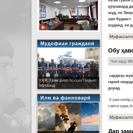
ба ин гумон 
қӯҳнавард да
шуд, ки Эвер
ҳам будааст.
шуданд, ки д
Муфассалт
Мудофиаи гражданӣ
Обу ҳав
Чоп шуд: 08
сардиҳо мува
КҲФ: Ҳамкориҳо бозҳам тақвият
гармӣ оварда
ёфтаанд
дорад.
Илм ва фанноварӣ
9-уми ноябр 
самти шарқ б
Муфассалт
Дар зам