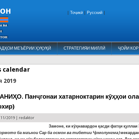
тон
|
Тоҷикӣ
|
Русский
|
АДҲОИ МЕЪЁРИИ ҲУҚУҚӢ
СТРАТЕГИЯИ МИЛЛӢ
ҶОЙИ КОР
es calendar
я 2019
НИҲО. Панҷгонаи хатарноктарин кӯҳҳои ола
охир)
/11/2019 |
redaktor
Замоне, ки кӯҳнавардон қасди фатҳи қуллаи
гормото ба маънои Сар ба осмон ва тибетии Ҷомолунгма)
мекардан