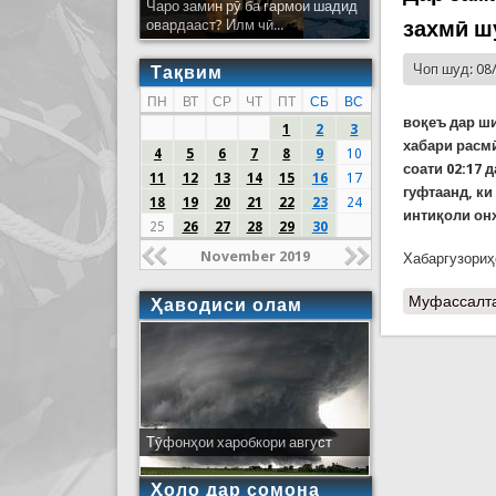
Чаро замин рӯ ба гармои шадид
захмӣ ш
овардааст? Илм чӣ...
Чоп шуд: 08
Тақвим
ПН
ВТ
СР
ЧТ
ПТ
СБ
ВС
воқеъ дар
ш
1
2
3
хабари расмӣ
4
5
6
7
8
9
10
соати 02:17 
11
12
13
14
15
16
17
гуфтаанд, ки
18
19
20
21
22
23
24
интиқоли он
25
26
27
28
29
30
November 2019
Хабаргузориҳ
Муфассалт
Ҳаводиси олам
Тӯфонҳои харобкори август
Ҳоло дар сомона