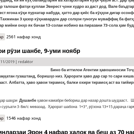
буданд, ки ин кӯҳ баландтарин ва хатарзотарин кӯҳи ҷаҳон аст. Дар ҳа
р талоши фатҳи қуллаи Эверест ҷони худро аз даст дод. Вале баъдт
ест ягона кӯҳи пурхатар набуда, ҳатто дар қиёс ба кӯҳҳои дигар осо
 Тахминан 3 ҳазор кӯҳнавардон дар солҳои гуногун муваффақ ба фатҳ
ар миёни онҳо як бачаи 13-солаи нобино ва пиразани 73-сола ҳам буд
ар
о ДОНИСТАНИҲО. Панҷгонаи хатарноктарин кӯҳҳои олам. (Бахши
2561 нафар хонд
ои рӯзи шанбе, 9-уми ноябр
/11/2019 |
redaktor
Бино ба иттилои Агентии ҳавошиносии Тоҷ
ққатан гузаштанд, боришҳо низ. Ҳарорати ҳаво дар сар то сари кишв
аст. Албатта, ҳаво ҳавои тирамоҳ, балки охири тирамоҳ аст ва тағйир
дар шаҳри
Душанбе
ҳавои камабри бебориш дар назар дошта шудааст. 
о суръати 3-8м/с мевазад. Ҳарорат шабона 1+3°, рӯзона 13+15 дараҷа га
ар
о Обу ҳавои рӯзи шанбе, 9-уми ноябр
1546 нафар хонд
инларзаи Эрон 4 нафар ҳалок ва беш аз 70 н