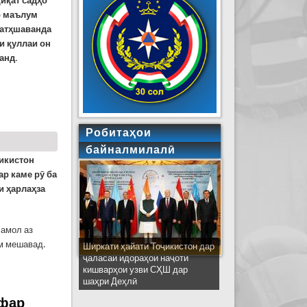
қиқат садҳо
ар маълум
нфатҳшаванда
и қуллаи он
анд.
 охир)
Робитаҳои
байналмилалӣ
икистон
ар каме рӯ ба
и ҳарлаҳза
Шамол аз
рм мешавад.
Ширкати ҳайати Тоҷикистон дар
ҷаласаи идораҳои наҷоти
кишварҳои узви СҲШ дар
шаҳри Деҳлӣ
афар