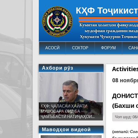
КҲФ Тоҷикис
АСОСӢ
СОХТОР
ФОРУМ
САН
Ахбори рӯз
Activiti
08 ноябр
ДОНИСТА
(Бахши 
КҲФ: ҶАЛАСАИ ҲАЙАТИ
МУШОВАРА ОИД БА
ҶАМЪБАСТИ НАТИҶАҲОИ...
Чоп шуд: 08
Маводҳои видеоӣ
(
непалӣ: Со