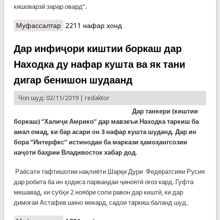
кишоварзӣ зарар овард”.
Муфассалтар
о Гармои шадид ва хушксолӣ дар Зимбабве 55
2211 нафар хонд
филро кушт. Чаро? (Видео)
Дар инфиҷори киштии боркаш дар
Находка ду нафар кушта ва як тани
дигар бенишон шудаанд
Чоп шуд: 02/11/2019 |
redaktor
Дар танкери (киштии
боркаш) “Халиҷи Амрико” дар мавзеъи Находка таркиш ба
амал омад, ки бар асари он 3 нафар кушта шуданд. Дар ин
бора “Интерфкс” истинодан ба маркази ҳамоҳангсозии
наҷоти баҳрии Владивосток хабар дод.
Раёсати тафтишотии нақлиёти Шарқи Дури Федератсияи Русия
дар робита ба ин ҳодиса парвандаи ҷиноятӣ оғоз кард. Гуфта
мешавад, ки субҳи 2 ноябри соли равон дар киштӣ, ки дар
димоғаи Астафев шино мекард, садои таркиш баланд шуд.