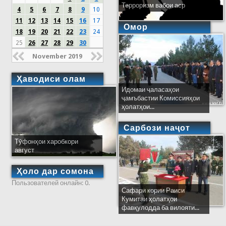
Терроризм вабои аср
4
5
6
7
8
9
10
11
12
13
14
15
16
17
Омор
18
19
20
21
22
23
24
25
26
27
28
29
30
November 2019
Ҳаводиси олам
Идомаи ҷаласаҳои
ҷамъбастии Комиссияҳои
ҳолатҳои...
Сарбози наҷот
Тӯфонҳои харобкори
август
Ҳоло дар сомона
Пользователей онлайн: 0.
Сафари кории Раиси
Кумитаи ҳолатҳои
фавқулодда ба вилояти...