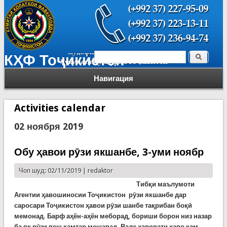
Поиск
КҲФ Тоҷикистон
Форма поиска
Навигация
Activities calendar
02 ноября 2019
Обу ҳавои рӯзи якшанбе, 3-уми ноябр
Чоп шуд: 02/11/2019 |
redaktor
Тибқи маълумоти
Агентии ҳавошиносии Тоҷикистон рӯзи якшанбе дар
саросари Тоҷикистон ҳавои рӯзи шанбе тақрибан боқӣ
мемонад. Барф аҳён-аҳён меборад, бориши борон низ назар
ба як рӯзи пеш камтар мешавад. Вале ҳарорати ҳаво кам