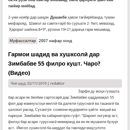
тағйир меёбад.
2-уми ноябр дар шаҳри
Душанбе
ҳавои тағйирёбанда, туман
мефарояд. Шамол аз самти ғарб бо суръати 2-7м/с мевазад.
Ҳарорат шабона 8+9°, рӯзона 19+21 дараҷа гарм мешавад.
Муфассалтар
о Обу ҳавои рӯзи якшанбе, 3-уми ноябр
2007 нафар хонд
Гармои шадид ва хушксолӣ дар
Зимбабве 55 филро кушт. Чаро?
(Видео)
Чоп шуд: 02/11/2019 |
redaktor
Зарфи ду моҳи гузашта
бар асари як беобии сартосарӣ дар Зимбабве ҳаддиаақал 55
фил дар мамнуъгоҳи миллӣ ба далели гуруснагӣ ва ташнагӣ ба
ҳалокат расид. Сухангӯи созмони мудирияти ҳаёти ваҳшӣ ва
паркҳои Зимбабве ба хабарнигорон гуфт: “Шароит ногувор аст,
филҳо бар асари гуруснагӣ мемиранд ва ин як мушкили бузург
аст. Имсол хушксолӣ ба шиддат ба тавлиди маҳсулоти