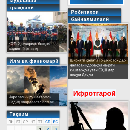
Мудофиаи
гражданӣ
Робитаҳои
байналмилалӣ
КҲФ: Ҳамкориҳо бозҳам
тақвият ёфтаанд
Ширкати ҳайати Тоҷикистон дар
Илм ва фанноварӣ
ҷаласаи идораҳои наҷоти
кишварҳои узви СҲШ дар
шаҳри Деҳлӣ
Ифротгароӣ
Чаро замин рӯ ба гармои
шадид овардааст? Илм чӣ...
Тақвим
ПН
ВТ
СР
ЧТ
ПТ
СБ
ВС
1
2
3