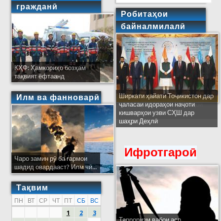
гражданӣ
Робитаҳои
байналмилалӣ
КҲФ: Ҳамкориҳо бозҳам
тақвият ёфтаанд
Ширкати ҳайати Тоҷикистон дар
Илм ва фанноварӣ
ҷаласаи идораҳои наҷоти
кишварҳои узви СҲШ дар
шаҳри Деҳлӣ
Ифротгароӣ
Чаро замин рӯ ба гармои
шадид овардааст? Илм чӣ...
Тақвим
ПН
ВТ
СР
ЧТ
ПТ
СБ
ВС
1
2
3
Терроризм вабои аср