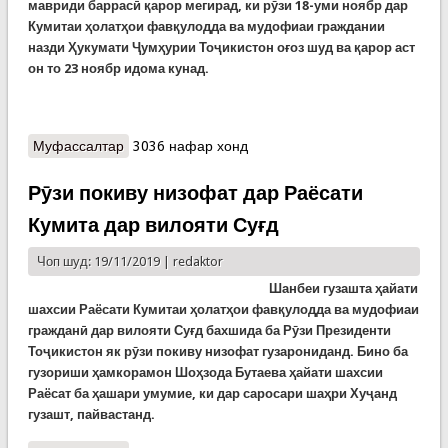
мавриди баррасӣ қарор мегирад, ки рӯзи 18-уми ноябр дар
Кумитаи ҳолатҳои фавқулодда ва мудофиаи граждании
назди Ҳукумати Ҷумҳурии Тоҷикистон оғоз шуд ва қарор аст
он то 23 ноябр идома кунад.
Муфассалтар
о Кормандони КҲФ муносибат бо расонаҳоро
3036 нафар хонд
меомӯзанд
Рӯзи покиву низофат дар Раёсати
Кумита дар вилояти Суғд
Чоп шуд: 19/11/2019 |
redaktor
Шанбеи гузашта ҳайати
шахсии Раёсати Кумитаи ҳолатҳои фавқулодда ва мудофиаи
гражданӣ дар вилояти Суғд бахшида ба Рӯзи Президенти
Тоҷикистон як рӯзи покиву низофат гузарониданд. Бино ба
гузориши ҳамкорамон Шоҳзода Бутаева ҳайати шахсии
Раёсат ба ҳашари умумие, ки дар саросари шаҳри Хуҷанд
гузашт, пайвастанд.