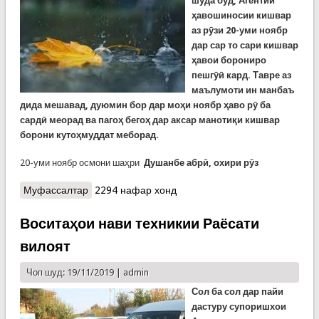
шуда буд, Агентии
ҳавошиносии кишвар
аз рӯзи 20-уми ноябр
дар сар то сари кишвар
ҳавои борониро
пешгӯӣ кард. Тавре аз
маълумоти ин манбаъ
дида мешавад, дуюмин бор дар моҳи ноябр ҳаво рӯ ба
сардӣ меорад ва пагоҳ бегоҳ дар аксар манотиқи кишвар
борони кутоҳмуддат меборад.
20-уми ноябр осмони шаҳри
Душанбе
абрӣ, охири рӯз
Муфассалтар
о Обу ҳавои рӯзи 20-уми ноябр, чоршанбе:
2294 нафар хонд
сардиҳои аввалин, боронҳои кутоҳмуддат
Воситаҳои нави техникии Раёсати
вилоят
Чоп шуд: 19/11/2019 |
admin
Сол ба сол дар пайи
дастуру супоришхои