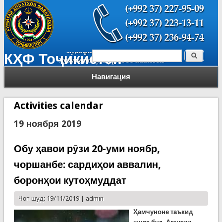
Поиск
КҲФ Тоҷикистон
Форма поиска
Навигация
Activities calendar
19 ноября 2019
Обу ҳавои рӯзи 20-уми ноябр,
чоршанбе: сардиҳои аввалин,
боронҳои кутоҳмуддат
Чоп шуд: 19/11/2019 |
admin
Ҳамчуноне таъкид