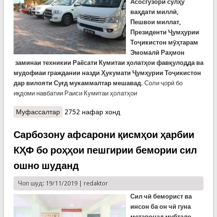
Асосгузори сулҳу
ваҳдати миллӣ,
Пешвои миллат,
Президенти Ҷумҳурии
Тоҷикистон мӯҳтарам
Эмомалӣ Раҳмон
заминаи техникии Раёсати Кумитаи ҳолатҳои фавқулодда ва
мудофиаи граждании назди Ҳукумати Ҷумҳурии Тоҷикистон
дар вилояти Суғд мукаммалтар мешавад.
Соли ҷорӣ бо
иқдоми навбатии Раиси Кумитаи ҳолатҳои
Муфассалтар
о Воситаҳои нави техникии Раёсати вилоят
2752 нафар хонд
Сарбозону афсарони қисмҳои ҳарбии
КҲФ бо роҳҳои пешгирии бемории сил
ошно шуданд
Чоп шуд: 19/11/2019 |
redaktor
Сил чӣ беморист ва
инсон ба он чӣ гуна
метавонад мубтало