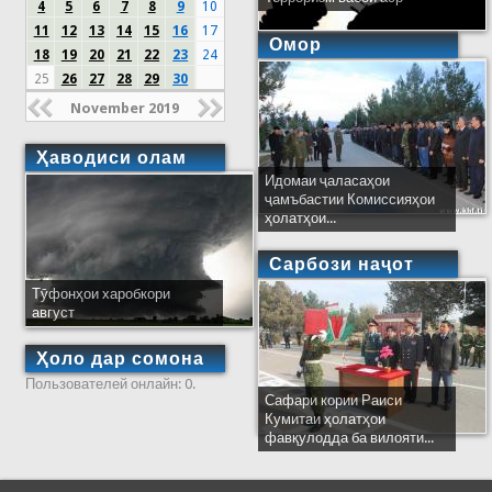
4
5
6
7
8
9
10
11
12
13
14
15
16
17
Омор
18
19
20
21
22
23
24
25
26
27
28
29
30
November 2019
Ҳаводиси олам
Идомаи ҷаласаҳои
ҷамъбастии Комиссияҳои
ҳолатҳои...
Сарбози наҷот
Тӯфонҳои харобкори
август
Ҳоло дар сомона
Пользователей онлайн: 0.
Сафари кории Раиси
Кумитаи ҳолатҳои
фавқулодда ба вилояти...