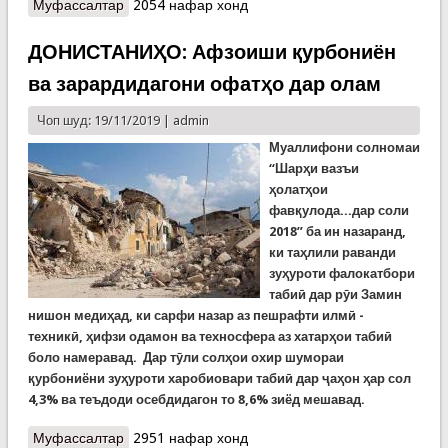
Муфассалтар
о Рӯзи покиву низофат дар Раёсати Кумита дар
2054 нафар хонд
вилояти Суғд
ДОНИСТАНИҲО: Афзоиши қурбониён
ва зарардидагони офатҳо дар олам
Чоп шуд: 19/11/2019 |
admin
Муаллифони солномаи
“Шарҳи вазъи
ҳолатҳои
фавқулода...дар соли
2018” ба ин назаранд,
ки таҳ
лили
раванди
зу
ҳ
уроти
фалокатбори
таби
ӣ
дар р
ӯ
и Замин
нишон
меди
ҳ
ад
,
ки
сарфи назар аз пешрафти
илм
ӣ
-
техник
ӣ,
ҳифзи одамон
ва техносфера аз хатарҳ
ои
таби
ӣ
боло намеравад.
Дар т
ӯ
ли
солҳ
ои
охир
шумораи
қ
урбониёни
зуҳ
уроти
харобиовари таби
ӣ
дар
ҷ
а
ҳ
он
ҳ
ар сол
4,3% ва теъдоди осебдидагон то 8,6%
зиёд
мешавад
.
Муфассалтар
о ДОНИСТАНИҲО: Афзоиши қурбониён ва
2951 нафар хонд