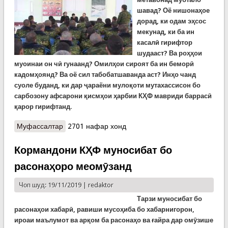
шавад? Оё нишонаҳое
дорад, ки одам эҳсос
мекунад, ки ба ин
касалӣ гирифтор
шудааст? Ва роҳҳои
муоинаи он чӣ гунаанд? Омилҳои сироят ба ин беморӣ
кадомҳоянд? Ва оё сил табобатшаванда аст? Инҳо чанд
суоле буданд, ки дар ҷараёни мулоқоти мутахассисон бо
сарбозону афсарони қисмҳои ҳарбии КҲФ мавриди баррасӣ
қарор гирифтанд.
Муфассалтар
о Сарбозону афсарони қисмҳои ҳарбии КҲФ бо
2701 нафар хонд
роҳҳои пешгирии бемории сил ошно шуданд
Кормандони КҲФ муносибат бо
расонаҳоро меомӯзанд
Чоп шуд: 19/11/2019 |
redaktor
Тарзи муносибат бо
расонаҳои хабарӣ, равиши мусоҳиба бо хабарнигорон,
ироаи маълумот ва арқом ба расонаҳо ва ғайра дар омӯзише