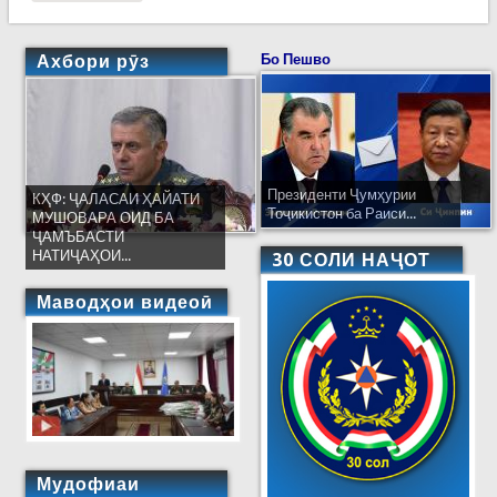
зарардидагони офатҳо дар олам
Ахбори рӯз
Бо Пешво
Президенти Ҷумҳурии
КҲФ: ҶАЛАСАИ ҲАЙАТИ
Тоҷикистон ба Раиси...
МУШОВАРА ОИД БА
ҶАМЪБАСТИ
НАТИҶАҲОИ...
30 СОЛИ НАҶОТ
Маводҳои видеоӣ
Мудофиаи