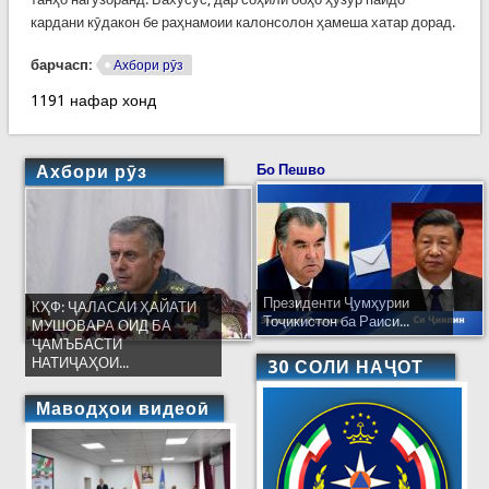
кардани кӯдакон бе раҳнамоии калонсолон ҳамеша хатар дорад.
барчасп:
Ахбори рӯз
1191 нафар хонд
Ахбори рӯз
Бо Пешво
Президенти Ҷумҳурии
КҲФ: ҶАЛАСАИ ҲАЙАТИ
Тоҷикистон ба Раиси...
МУШОВАРА ОИД БА
ҶАМЪБАСТИ
НАТИҶАҲОИ...
30 СОЛИ НАҶОТ
Маводҳои видеоӣ