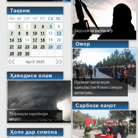
Тақвим
ПН
ВТ
СР
ЧТ
ПТ
СБ
ВС
1
2
3
4
5
6
Терроризм вабои аср
7
8
9
10
11
12
13
14
15
16
17
18
19
20
Омор
21
22
23
24
25
26
27
28
29
30
April 2025
Ҳаводиси олам
Идомаи ҷаласаҳои
ҷамъбастии Комиссияҳои
ҳолатҳои...
Сарбози наҷот
Тӯфонҳои харобкори
август
Ҳоло дар сомона