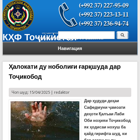
Поиск
КҲФ Тоҷикистон
Форма поиска
Навигация
Ҳалокати ду ноболиғи ғарқшуда дар
Тоҷикобод
Чоп шуд: 15/04/2025 |
redaktor
Дар ҳудуди деҳаи
Сафедмуни ҷамоати
деҳоти Қалъаи Лаби
Оби ноҳияи Тоҷикобод
як ҳодисаи нохуш ба
қайд гирифта шуд, ки