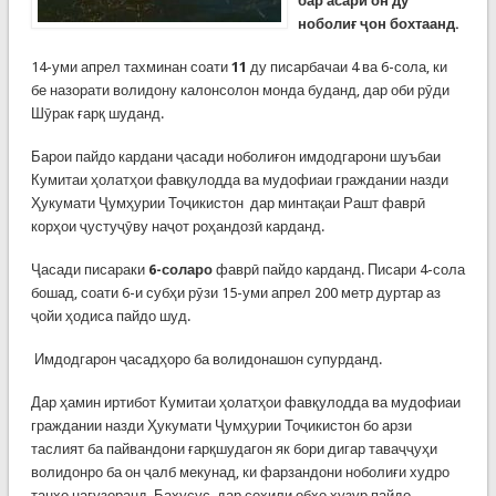
бар асари он ду
ноболиғ ҷон бохтаанд.
14-уми апрел тахминан соати
11
ду писарбачаи 4 ва 6-сола, ки
бе назорати волидону калонсолон монда буданд, дар оби рӯди
Шӯрак ғарқ шуданд.
Барои пайдо кардани ҷасади ноболиғон имдодгарони шуъбаи
Кумитаи ҳолатҳои фавқулодда ва мудофиаи граждании назди
Ҳукумати Ҷумҳурии Тоҷикистон дар минтақаи Рашт фаврӣ
корҳои ҷустуҷӯву наҷот роҳандозӣ карданд.
Ҷасади писараки
6-соларо
фаврӣ пайдо карданд. Писари 4-сола
бошад, соати 6-и субҳи рӯзи 15-уми апрел 200 метр дуртар аз
ҷойи ҳодиса пайдо шуд.
Имдодгарон ҷасадҳоро ба волидонашон супурданд.
Дар ҳамин иртибот Кумитаи ҳолатҳои фавқулодда ва мудофиаи
граждании назди Ҳукумати Ҷумҳурии Тоҷикистон бо арзи
таслият ба пайвандони ғарқшудагон як бори дигар таваҷҷуҳи
волидонро ба он ҷалб мекунад, ки фарзандони ноболиғи худро
танҳо нагузоранд. Бахусус, дар соҳили обҳо ҳузур пайдо