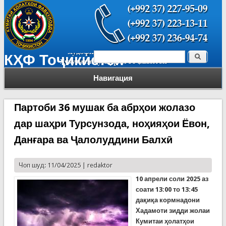
Поиск
КҲФ Тоҷикистон
Форма поиска
Навигация
Партоби 36 мушак ба абрҳои жолазо
дар шаҳри Турсунзода, ноҳияҳои Ёвон,
Данғара ва Ҷалолуддини Балхӣ
Чоп шуд: 11/04/2025 |
redaktor
10 апрел
и соли
2025
аз
соати
13:00
т
о 13:45
дақиқа кормнадони
Хадамоти зидди жолаи
Кумитаи ҳолатҳои