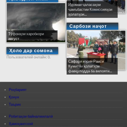
Идомаи ҷаласаҳои
ҷамъбастии Комиссияҳои
ҳолатҳои...
Сарбози наҷот
Тӯфонҳои харобкори
август
Ҳоло дар сомона
Пользователей онлайн: 0.
Сафари кории Раиси
Кумитаи ҳолатҳои
фавқулодда ба вилояти...
Роҳбарият
Қонун
Таърих
Робитаҳои байналмилалӣ
Ҳамоҳангсозӣ