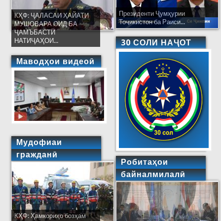
Президенти Ҷумҳурии
КҲФ: ҶАЛАСАИ ҲАЙАТИ
Тоҷикистон ба Раиси...
МУШОВАРА ОИД БА
ҶАМЪБАСТИ
НАТИҶАҲОИ...
30 СОЛИ НАҶОТ
Маводҳои видеоӣ
Мудофиаи
гражданӣ
Робитаҳои
байналмилалӣ
КҲФ: Ҳамкориҳо бозҳам