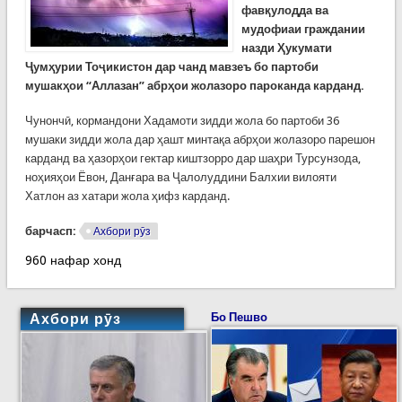
фавқулодда ва
мудофиаи граждании
назди Ҳукумати
Ҷумҳурии Тоҷикистон дар чанд мавзеъ бо партоби
мушакҳои “Аллазан” абрҳои жолазоро пароканда карданд.
Чунончӣ, кормандони Хадамоти зидди жола бо партоби 36
мушаки зидди жола дар ҳашт минтақа абрҳои жолазоро парешон
карданд ва ҳазорҳои гектар киштзорро дар шаҳри Турсунзода,
ноҳияҳои Ёвон, Данғара ва Ҷалолуддини Балхии вилояти
Хатлон аз хатари жола ҳифз карданд.
барчасп:
Ахбори рӯз
960 нафар хонд
Ахбори рӯз
Бо Пешво