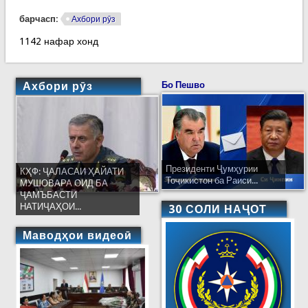
барчасп:
Ахбори рӯз
1142 нафар хонд
Ахбори рӯз
Бо Пешво
Президенти Ҷумҳурии
КҲФ: ҶАЛАСАИ ҲАЙАТИ
Тоҷикистон ба Раиси...
МУШОВАРА ОИД БА
ҶАМЪБАСТИ
НАТИҶАҲОИ...
30 СОЛИ НАҶОТ
Маводҳои видеоӣ