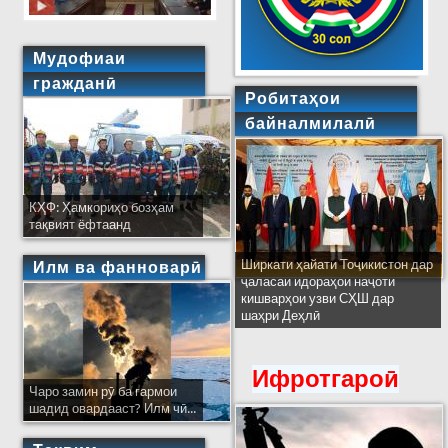
Мудофиаи
гражданӣ
Робитаҳои
байналмилалӣ
КҲФ: Ҳамкориҳо бозҳам
тақвият ёфтаанд
Ширкати ҳайати Тоҷикистон дар
Илм ва фанноварӣ
ҷаласаи идораҳои наҷоти
кишварҳои узви СҲШ дар
шаҳри Деҳлӣ
Ифротгароӣ
Чаро замин рӯ ба гармои
шадид овардааст? Илм чӣ...