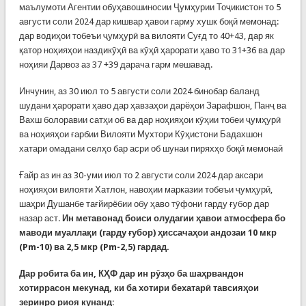
маълумоти Агентии обуҳавошиносии Ҷумҳурии Тоҷикистон то 5
августи соли 2024 дар кишвар ҳавои гарму хушк боқӣ мемонад:
дар водиҳои тобеъи ҷумҳурӣ ва вилояти Суғд то 40+43, дар як
қатор ноҳияҳои наздикӯҳӣ ва кӯҳӣ ҳарорати ҳаво то 31+36 ва дар
ноҳияи Дарвоз аз 37 +39 дарача гарм мешавад.
Инчунин, аз 30 июл то 5 августи соли 2024 бинобар баланд
шудани ҳарорати ҳаво дар ҳавзаҳои дарёҳои Зарафшон, Панҷ ва
Вахш болоравии сатҳи об ва дар ноҳияҳои кӯҳии тобеи ҷумҳурӣ
ва ноҳияҳои ғарбии Вилояти Мухтори Кӯҳистони Бадахшон
хатари омадани селҳо бар асри об шунаи пиряхҳо боқӣ мемонаӣ
Ғайр аз ин аз 30-уми июл то 2 августи соли 2024 дар аксари
ноҳияҳои вилояти Хатлон, навоҳии марказии тобеъи ҷумҳурӣ,
шаҳри Душанбе тағйирёбии обу ҳаво тӯфони гарду ғубор дар
назар аст.
Ин метавонад боиси олудагии ҳавои атмосфера
бо
маводи муаллақи (гарду ғубор) ҳиссачаҳои андозаи 10 мкр
(Pm-10) ва 2,5 мкр (Pm-2,5) гардад.
Дар робита ба ин, КҲФ дар ин рӯзҳо ба шаҳрвандон
хотиррасон мекунад, ки ба хотири бехатарӣ тавсияҳои
зеринро риоя кунанд
: