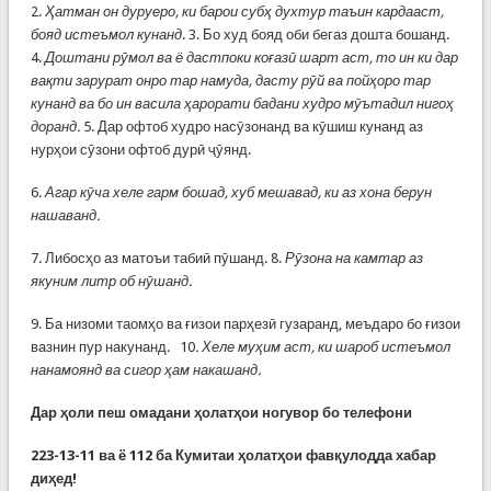
2.
Ҳатман он дуруеро, ки барои субҳ духтур таъин кардааст,
бояд истеъмол кунанд
. 3. Бо худ бояд оби бегаз дошта бошанд.
4.
Доштани рӯмол ва ё дастпоки коғазӣ шарт аст, то ин ки дар
вақти зарурат онро тар намуда, дасту рӯй ва пойҳоро тар
кунанд ва бо ин васила ҳарорати бадани худро мӯътадил нигоҳ
доранд.
5. Дар офтоб худро насӯзонанд ва кӯшиш кунанд аз
нурҳои сӯзони офтоб дурӣ ҷӯянд.
6.
Агар кӯча хеле гарм бошад, хуб мешавад, ки аз хона берун
нашаванд.
7. Либосҳо аз матоъи табиӣ пӯшанд. 8.
Рӯзона на камтар аз
якуним литр об нӯшанд.
9. Ба низоми таомҳо ва ғизои парҳезӣ гузаранд, меъдаро бо ғизои
вазнин пур накунанд. 10
. Хеле муҳим аст, ки шароб истеъмол
нанамоянд ва сигор ҳам накашанд.
Дар ҳоли пеш омадани ҳолатҳои ногувор бо телефони
223-13-11 ва ё 112
ба Кумитаи ҳолатҳои фавқулодда хабар
диҳед!