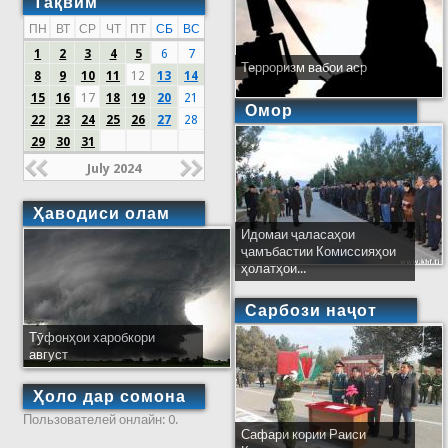
Тақвим
ПН
ВТ
СР
ЧТ
ПТ
СБ
ВС
1
2
3
4
5
6
7
Терроризм вабои аср
8
9
10
11
12
13
14
15
16
17
18
19
20
21
Омор
22
23
24
25
26
27
28
29
30
31
July 2024
Ҳаводиси олам
Идомаи ҷаласаҳои
ҷамъбастии Комиссияҳои
ҳолатҳои...
Сарбози наҷот
Тӯфонҳои харобкори
август
Ҳоло дар сомона
Пользователей онлайн: 0.
Сафари кории Раиси