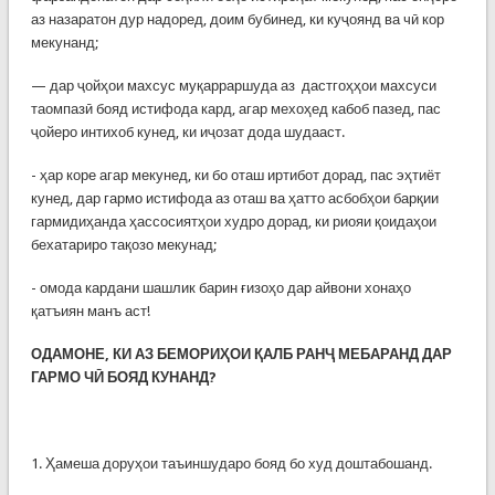
аз назаратон дур надоред, доим бубинед, ки куҷоянд ва чӣ кор
мекунанд;
— дар ҷойҳои махсус муқарраршуда аз дастгоҳҳои махсуси
таомпазӣ бояд истифода кард, агар мехоҳед кабоб пазед, пас
ҷойеро интихоб кунед, ки иҷозат дода шудааст.
- ҳар коре агар мекунед, ки бо оташ иртибот дорад, пас эҳтиёт
кунед, дар гармо истифода аз оташ ва ҳатто асбобҳои барқии
гармидиҳанда ҳассосиятҳои худро дорад, ки риояи қоидаҳои
бехатариро тақозо мекунад;
- омода кардани шашлик барин ғизоҳо дар айвони хонаҳо
қатъиян манъ аст!
ОДАМОНЕ, КИ АЗ БЕМОРИҲОИ ҚАЛБ РАНҶ МЕБАРАНД ДАР
ГАРМО ЧӢ БОЯД КУНАНД?
1. Ҳамеша доруҳои таъиншударо бояд бо худ доштабошанд.