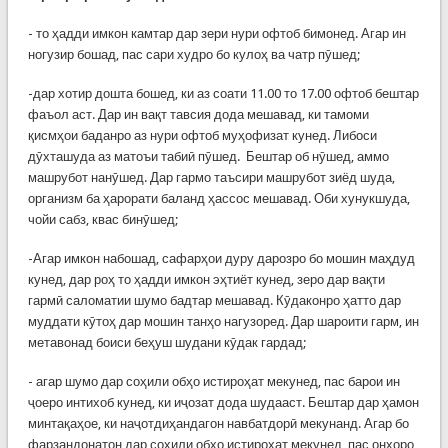
- то ҳадди имкон камтар дар зери нури офтоб бимонед. Агар ин
ногузир бошад, пас сари худро бо кулоҳ ва чатр пӯшед;
-дар хотир дошта бошед, ки аз соати 11.00 то 17.00 офтоб бештар
фаъол аст. Дар ин вақт тавсия дода мешавад, ки тамоми
қисмҳои баданро аз нури офтоб муҳофизат кунед. Либоси
дӯхташуда аз матоъи табиӣ пӯшед. Бештар об нӯшед, аммо
машрубот нанӯшед. Дар гармо таъсири машрубот зиёд шуда,
организм ба ҳарорати баланд ҳассос мешавад. Оби хунукшуда,
чойи сабз, квас бинӯшед;
-Агар имкон набошад, сафарҳои дуру дарозро бо мошин маҳдуд
кунед, дар роҳ то ҳадди имкон эҳтиёт кунед, зеро дар вақти
гармӣ саломатии шумо бадтар мешавад. Кӯдаконро ҳатто дар
муддати кӯтоҳ дар мошин танҳо нагузоред. Дар шароити гарм, ин
метавонад боиси беҳуш шудани кӯдак гардад;
- агар шумо дар соҳили обҳо истироҳат мекунед, пас барои ин
ҷоеро интихоб кунед, ки иҷозат дода шудааст. Бештар дар ҳамон
минтақаҳое, ки наҷотдиҳандагон навбатдорӣ мекунанд. Агар бо
фарзандонатон дар соҳили обҳо истироҳат мекунед, пас онҳоро