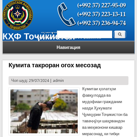
Поиск
КҲФ Тоҷикистон
Форма поиска
Навигация
Кумита такроран огох месозад
Чоп шуд: 29/07/2024 |
admin
Кумитаи ҳолатҳои
фавқулодда ва
мудофиаи граждании
назди Ҳукумати
Ҷумҳурии Тоҷикистон ба
таваҷҷӯҳи шаҳрвандон
ва меҳмонони кишвар
мерасонад, ки тибқи