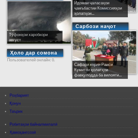
Идомаи ҷаласаҳои
ҷамъбастии Комиссияҳои
ҳолатҳои...
Сарбози наҷот
Тӯфонҳои харобкори
август
Ҳоло дар сомона
Пользователей онлайн: 0.
Сафари кории Раиси
Кумитаи ҳолатҳои
фавқулодда ба вилояти...
Роҳбарият
Қонун
Таърих
Робитаҳои байналмилалӣ
Ҳамоҳангсозӣ