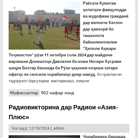
Раёсати Кумитаи
ҳ
олат
ҳ
ои фав
қ
улодда
ва мудофиаи граждан
ӣ
дар вилояти Хатлон
дар ҳамкорӣ бо
ташкилоти
байналмиллалии
“Ҳилоли Аҳмари
Тоҷикистон” рӯзи 11 октябри соли 2024 дар майдони
варзишии Донишгоҳи Давлатии ба номи Носири Хусрави
шаҳри Бохтар бахшида ба Рӯзи ҷаҳонии коҳиши хатари
офатҳо як силсила чорабиниҳо доир намуд.
Аз ҷумлаи ин
тадорукот баргузории викторинаҳо, озмуни
Муфассалтар
о Бахшида ба рӯзи ҷаҳонии хатари офатҳо дар
902 нафар хонд
Бохтар
Радиовикторина дар Радиои «Азия-
Плюс»
Чоп шуд: 12/10/2024 |
admin
Чорабиниҳо бахшида