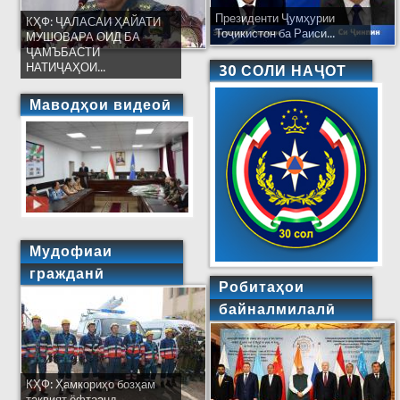
Президенти Ҷумҳурии
КҲФ: ҶАЛАСАИ ҲАЙАТИ
Тоҷикистон ба Раиси...
МУШОВАРА ОИД БА
ҶАМЪБАСТИ
НАТИҶАҲОИ...
30 СОЛИ НАҶОТ
Маводҳои видеоӣ
Мудофиаи
гражданӣ
Робитаҳои
байналмилалӣ
КҲФ: Ҳамкориҳо бозҳам
тақвият ёфтаанд