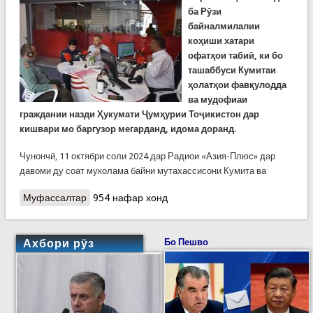
ба Рӯзи
байналмилалии
коҳиши хатари
офатҳои табиӣ, ки бо
ташаббуси Кумитаи
ҳолатҳои фавқулодда
ва мудофиаи
граждании назди Ҳукумати Ҷумҳурии Тоҷикистон дар
кишвари мо баргузор мегарданд, идома доранд.
Чунончӣ, 11 октябри соли 2024 дар Радиои «Азия-Плюс» дар
давоми ду соат муколама байни мутахассисони Кумита ва
Муфассалтар
о Радиовикторина дар Радиои «Азия-Плюс»
954 нафар хонд
Ахбори рӯз
Бо Пешво