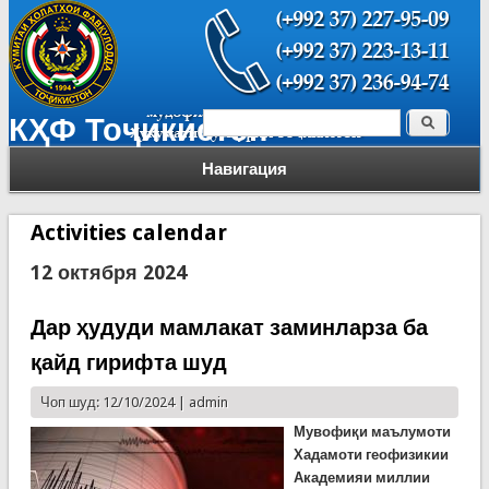
Поиск
КҲФ Тоҷикистон
Форма поиска
Навигация
Activities calendar
12 октября 2024
Дар ҳудуди мамлакат заминларза ба
қайд гирифта шуд
Чоп шуд: 12/10/2024 |
admin
Мувофиқи маълумоти
Хадамоти геофизикии
Академияи миллии