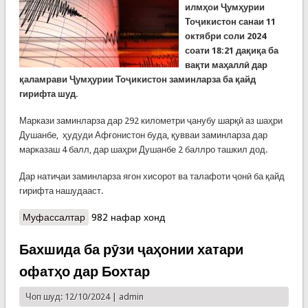
илмҳои Ҷумҳурии
Тоҷикистон санаи 11
октябри соли 2024
соати 18:21 дақиқа ба
вақти маҳаллӣ дар
қаламрави Ҷумҳурии Тоҷикистон заминларза ба қайд
гирифта шуд.
Маркази заминларза дар 292 километри ҷанубу шарқӣ аз шаҳри
Душанбе, ҳудуди Афғонистон буда, қувваи заминларза дар
марказаш 4 балл, дар шаҳри Душанбе 2 баллро ташкил дод.
Дар натиҷаи заминларза ягон хисорот ва талафоти ҷонӣ ба қайд
гирифта нашудааст.
Муфассалтар
о Дар ҳудуди мамлакат заминларза ба қайд
982 нафар хонд
гирифта шуд
Бахшида ба рӯзи ҷаҳонии хатари
офатҳо дар Бохтар
Чоп шуд: 12/10/2024 |
admin