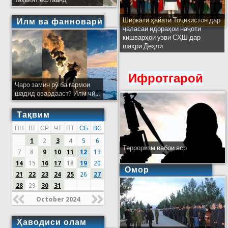
Ширкати ҳайати Тоҷикистон дар
Илм ва фанноварӣ
ҷаласаи идораҳои наҷоти
кишварҳои узви СҲШ дар
шаҳри Деҳлӣ
Ифротгароӣ
Чаро замин рӯ ба гармои
шадид овардааст? Илм чӣ...
Тақвим
ПН
ВТ
СР
ЧТ
ПТ
СБ
ВС
1
2
3
4
5
6
Терроризм вабои аср
7
8
9
10
11
12
13
14
15
16
17
18
19
20
Омор
21
22
23
24
25
26
27
28
29
30
31
October 2024
Ҳаводиси олам