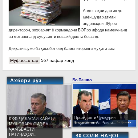
Андешаҳои дар ин ҷо
баёншуда ҳатман
андешаҳои Шӯрои
директорон, роҳбарият ё кормандони БОРро ифода намекунанд
ва метавонанд хусусияти пешакӣ дошта бошанд.
Диққати шумо ба ҳисобот оид ба мониторинги муҳити зист
Муфассалтар
о Ҳисобот оид ба мониторинги муҳити зист
567 нафар хонд
Ахбори рӯз
Бо Пешво
Президенти Ҷумҳурии
КҲФ: ҶАЛАСАИ ҲАЙАТИ
Тоҷикистон ба Раиси...
МУШОВАРА ОИД БА
ҶАМЪБАСТИ
НАТИҶАҲОИ...
30 СОЛИ НАҶОТ