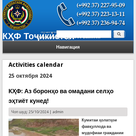
Поиск
КҲФ Тоҷикистон
Форма поиска
Навигация
Activities calendar
25 октября 2024
КҲФ: Аз боронҳо ва омадани селҳо
эҳтиёт кунед!
Чоп шуд: 25/10/2024 |
admin
Кумитаи ҳолатҳои
фавқуллода ва
мудофиаи граждании