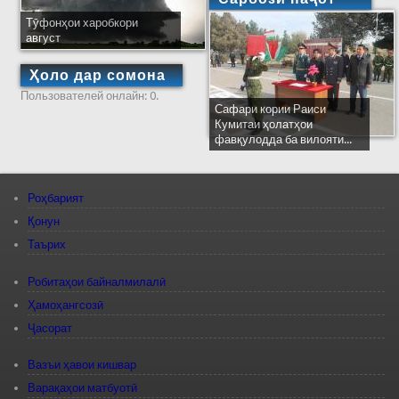
Тӯфонҳои харобкори
август
Ҳоло дар сомона
Пользователей онлайн: 0.
Сафари кории Раиси
Кумитаи ҳолатҳои
фавқулодда ба вилояти...
Роҳбарият
Қонун
Таърих
Робитаҳои байналмилалӣ
Ҳамоҳангсозӣ
Ҷасорат
Вазъи ҳавои кишвар
Варақаҳои матбуотӣ