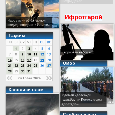
шаҳри Деҳлӣ
Ифротгароӣ
Чаро замин рӯ ба гармои
шадид овардааст? Илм чӣ...
Тақвим
ПН
ВТ
СР
ЧТ
ПТ
СБ
ВС
1
2
3
4
5
6
Терроризм вабои аср
7
8
9
10
11
12
13
14
15
16
17
18
19
20
Омор
21
22
23
24
25
26
27
28
29
30
31
October 2024
Ҳаводиси олам
Идомаи ҷаласаҳои
ҷамъбастии Комиссияҳои
ҳолатҳои...
Сарбози наҷот