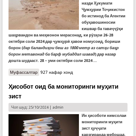
назди Ҳукумати
Ҷумҳурии Тоҷикистон
бо истинод ба Агентии
обуҳавошиносии
кишвар ба таваҷҷӯҳи
шаҳрвандон ва меҳмонон мерасонад, ки рӯзҳои 26-28
октябри соли 2024 дар ҷумҳурӣ ҳавои номусоид, бориши
борон (
дар баландиҳои беш аз 1800 метр аз сатҳи баҳр
борон метавонад ба барф мубаддал шавад
) дар назар
дошта шудааст. 28 – уми октябри соли 2024 ...
Муфассалтар
о КҲФ: Аз боронҳо ва омадани селҳо эҳтиёт
927 нафар хонд
кунед!
Ҳисобот оид ба мониторинги муҳити
зист
Чоп шуд: 25/10/2024 |
admin
Ин ҳисоботи нимсолаи
мониторинги муҳити
зист ҳуҷҷати
қарзгиранда мебошад.