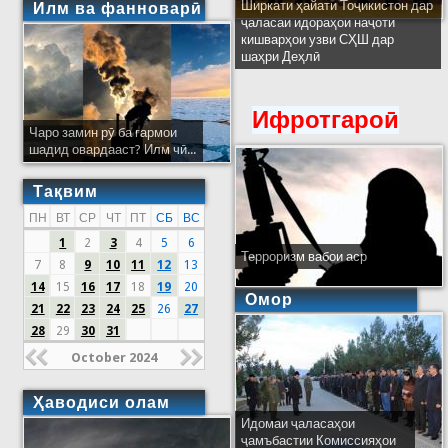
Ширкати ҳайати Тоҷикистон дар
Илм ва фанноварӣ
ҷаласаи идораҳои наҷоти
кишварҳои узви СҲШ дар
шаҳри Деҳлӣ
Ифротгароӣ
Чаро замин рӯ ба гармои
шадид овардааст? Илм чӣ...
Тақвим
ПН
ВТ
СР
ЧТ
ПТ
СБ
ВС
1
2
3
4
5
6
Терроризм вабои аср
7
8
9
10
11
12
13
14
15
16
17
18
19
20
Омор
21
22
23
24
25
26
27
28
29
30
31
October 2024
Ҳаводиси олам
Идомаи ҷаласаҳои
ҷамъбастии Комиссияҳои