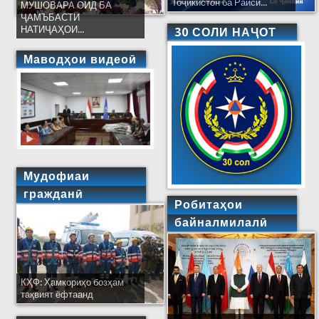
Тоҷикистон ба Раиси...
МУШОВАРА ОИД БА
ҶАМЪБАСТИ
НАТИҶАҲОИ...
30 СОЛИ НАҶОТ
Маводҳои видеоӣ
Мудофиаи
гражданӣ
Робитаҳои
байналмилалӣ
КҲФ: Ҳамкориҳо бозҳам
тақвият ёфтаанд