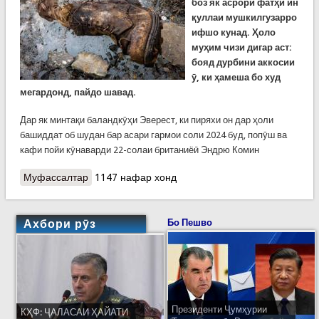
боз як асрори фатҳи ин
қуллаи мушкилгузарро
ифшо кунад. Ҳоло
муҳим чизи дигар аст:
бояд дурбини аккосии
ӯ, ки ҳамеша бо худ
мегардонд, пайдо шавад.
Дар як минтақи баландкӯҳи Эверест, ки пиряхи он дар ҳоли
башиддат об шудан бар асари гармои соли 2024 буд, попӯш ва
кафи пойи кӯнаварди 22-солаи британиёӣ Эндрю Комин
Муфассалтар
о Баъди 100 сол мӯза ва кафи пойи фотеҳи
1147 нафар хонд
Эверест Эндрю Ирвин пайдо шуд
Ахбори рӯз
Бо Пешво
Президенти Ҷумҳурии
КҲФ: ҶАЛАСАИ ҲАЙАТИ