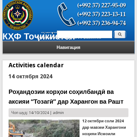
Поиск
КҲФ Тоҷикистон
Форма поиска
Навигация
Activities calendar
14 октября 2024
Роҳандозии корҳои соҳилбандӣ ва
аксияи “Тозагӣ” дар Харангон ва Рашт
Чоп шуд: 14/10/2024 |
admin
12 октябри соли 2024
дар мавзеи Харангони
ноҳияи Исмоили