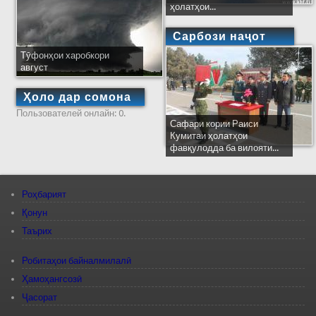
ҳолатҳои...
Сарбози наҷот
Тӯфонҳои харобкори
август
Ҳоло дар сомона
Пользователей онлайн: 0.
Сафари кории Раиси
Кумитаи ҳолатҳои
фавқулодда ба вилояти...
Роҳбарият
Қонун
Таърих
Робитаҳои байналмилалӣ
Ҳамоҳангсозӣ
Ҷасорат