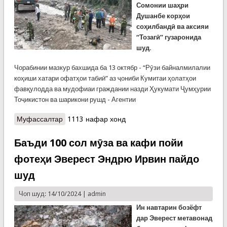
Сомонии шаҳри
Душанбе корҳои
соҳилбандӣ ва аксияи
“Тозагӣ” гузаронида
шуд.
Чорабинии мазкур бахшида ба 13 октябр - “Рӯзи байналмилалии
коҳиши хатари офатҳои табиӣ” аз ҷониби Кумитаи ҳолатҳои
фавқулодда ва мудофиаи граждании назди Ҳукумати Ҷумҳурии
Тоҷикистон ва шарикони рушд - Агентии
Муфассалтар
о Роҳандозии корҳои соҳилбандӣ ва аксияи
1113 нафар хонд
“Тозагӣ” дар Харангон ва Рашт
Баъди 100 сол мӯза ва кафи пойи
фотеҳи Эверест Эндрю Ирвин пайдо
шуд
Чоп шуд: 14/10/2024 |
admin
Ин навтарин бозёфт
дар Эверест метавонад