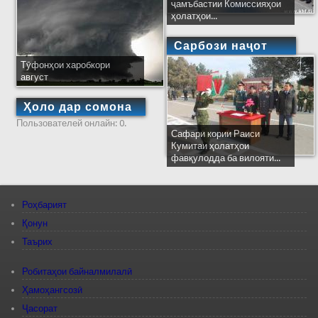
ҷамъбастии Комиссияҳои
ҳолатҳои...
Сарбози наҷот
Тӯфонҳои харобкори
август
Ҳоло дар сомона
Пользователей онлайн: 0.
Сафари кории Раиси
Кумитаи ҳолатҳои
фавқулодда ба вилояти...
Роҳбарият
Қонун
Таърих
Робитаҳои байналмилалӣ
Ҳамоҳангсозӣ
Ҷасорат