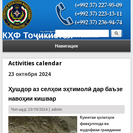
Поиск
КҲФ Тоҷикистон
Форма поиска
Навигация
Activities calendar
23 октября 2024
Ҳушдор аз селҳои эҳтимолӣ дар баъзе
навоҳии кишвар
Чоп шуд: 23/10/2024 |
admin
Кумитаи ҳолатҳои
фавқуллода ва
мудофиаи граждании