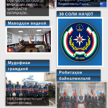
КҲФ: ҶАЛАСАИ ҲАЙАТИ
Тоҷикистон ба Раиси...
МУШОВАРА ОИД БА
ҶАМЪБАСТИ
НАТИҶАҲОИ...
30 СОЛИ НАҶОТ
Маводҳои видеоӣ
Мудофиаи
гражданӣ
Робитаҳои
байналмилалӣ
КҲФ: Ҳамкориҳо бозҳам
тақвият ёфтаанд