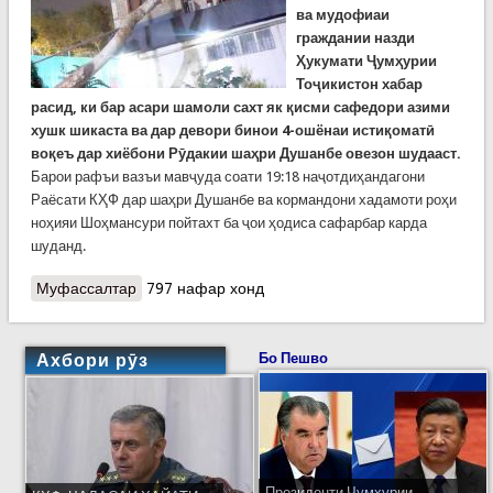
ва мудофиаи
граждании назди
Ҳукумати Ҷумҳурии
Тоҷикистон хабар
расид, ки бар асари шамоли сахт як қисми сафедори азими
хушк шикаста ва дар девори бинои 4-ошёнаи истиқоматӣ
воқеъ дар хиёбони Рӯдакии шаҳри Душанбе овезон шудааст.
Барои рафъи вазъи мавҷуда соати 19:18 наҷотдиҳандагони
Раёсати КҲФ дар шаҳри Душанбе ва кормандони хадамоти роҳи
ноҳияи Шоҳмансури пойтахт ба ҷои ҳодиса сафарбар карда
шуданд.
Муфассалтар
о Хатари як дарахти шикаста дар як бино
797 нафар хонд
чорошёна бартараф шуд
Ахбори рӯз
Бо Пешво
Президенти Ҷумҳурии