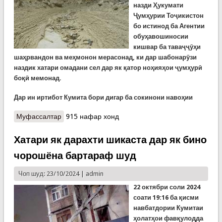
назди Ҳукумати
Ҷумҳурии Тоҷикистон
бо истинод ба Агентии
обуҳавошиносии
кишвар ба таваҷҷӯҳи
шаҳрвандон ва меҳмонон мерасонад, ки дар шабонарӯзи
наздик хатари омадани сел дар як қатор ноҳияҳои ҷумҳурӣ
боқӣ мемонад.
Дар ин иртибот Кумита бори дигар ба сокинони навоҳии
Муфассалтар
о Ҳушдор аз селҳои эҳтимолӣ дар баъзе
915 нафар хонд
навоҳии кишвар
Хатари як дарахти шикаста дар як бино
чорошёна бартараф шуд
Чоп шуд: 23/10/2024 |
admin
22 октябри соли 2024
соати 19:16 ба қисми
навбатдории Кумитаи
ҳолатҳои фавқулодда