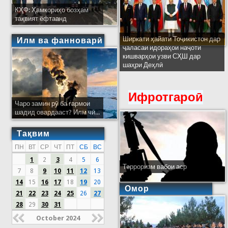
КҲФ: Ҳамкориҳо бозҳам
тақвият ёфтаанд
Ширкати ҳайати Тоҷикистон дар
Илм ва фанноварӣ
ҷаласаи идораҳои наҷоти
кишварҳои узви СҲШ дар
шаҳри Деҳлӣ
Ифротгароӣ
Чаро замин рӯ ба гармои
шадид овардааст? Илм чӣ...
Тақвим
ПН
ВТ
СР
ЧТ
ПТ
СБ
ВС
1
2
3
4
5
6
Терроризм вабои аср
7
8
9
10
11
12
13
14
15
16
17
18
19
20
Омор
21
22
23
24
25
26
27
28
29
30
31
October 2024