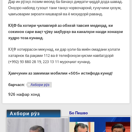
Дар ин рӯзҳо лозим меояд ба бачаҳо диққати ҷиддӣ дода шавад.
Онҳоро набояд гузошт тани танҳо чорвочаронӣ, ғунучини ҳезум,
ҷамъоварии зироати кишварзӣ ва ё моҳидорӣ раванд.
КҲФ ба хотири ҷилавгирӣ аз обхезӣ тавсия медиҳад, ки
сокинон сари вақт ҷӯву заҳбурҳо ва каналҳои назди хонаҳои
худро тоза кунанд.
КҲФ хотиррасон мекунад, ки дар ҳоли ба миён омадани ҳолати
хатарнок ба рақами 112 ва ё телефонҳои қисми навбатдорӣ
(+992) 93 880 28 19, 223 13 11 муроҷиат кунанд.
Ҳамчунин аз замимаи мобилии «
SOS
» истифода кунед!
барчасп:
Ахбори рӯз
926 нафар хонд
Ахбори рӯз
Бо Пешво