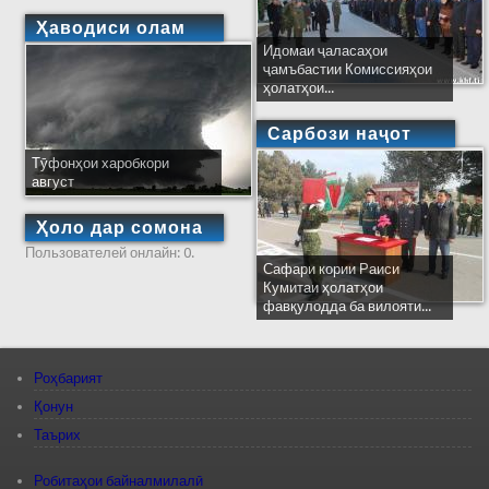
Ҳаводиси олам
Идомаи ҷаласаҳои
ҷамъбастии Комиссияҳои
ҳолатҳои...
Сарбози наҷот
Тӯфонҳои харобкори
август
Ҳоло дар сомона
Пользователей онлайн: 0.
Сафари кории Раиси
Кумитаи ҳолатҳои
фавқулодда ба вилояти...
Роҳбарият
Қонун
Таърих
Робитаҳои байналмилалӣ