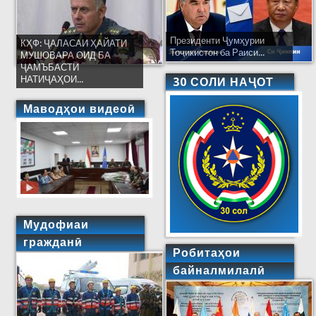
Президенти Ҷумҳурии
КҲФ: ҶАЛАСАИ ҲАЙАТИ
Тоҷикистон ба Раиси...
МУШОВАРА ОИД БА
ҶАМЪБАСТИ
НАТИҶАҲОИ...
30 СОЛИ НАҶОТ
Маводҳои видеоӣ
Мудофиаи
гражданӣ
Робитаҳои
байналмилалӣ