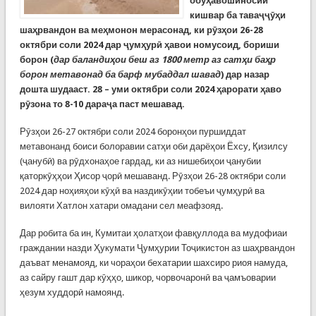
обуҳавошиносии
кишвар ба таваҷҷӯҳи
шаҳрвандон ва меҳмонон мерасонад, ки рӯзҳои 26-28
октябри соли 2024 дар ҷумҳурӣ ҳавои номусоид, бориши
борон (
дар баландиҳои беш аз 1800 метр аз сатҳи баҳр
борон метавонад ба барф мубаддал шавад
) дар назар
дошта шудааст. 28 – уми октябри соли 2024 ҳарорати ҳаво
рӯзона то 8-10 дараҷа паст мешавад.
Рӯзҳои 26-27 октябри соли 2024 боронҳои пуршиддат
метавонанд боиси болоравии сатҳи оби дарёҳои Ёхсу, Қизилсу
(ҷанубӣ) ва рӯдхонаҳое гардад, ки аз нишебиҳои ҷанубии
қаторкӯҳҳои Ҳисор ҷорӣ мешаванд. Рӯзҳои 26-28 октябри соли
2024 дар ноҳияҳои кӯҳӣ ва наздикӯҳии тобеъи ҷумҳурӣ ва
вилояти Хатлон хатари омадани сел меафзояд.
Дар робита ба ин, Кумитаи ҳолатҳои фавқуллода ва мудофиаи
граждании назди Ҳукумати Ҷумҳурии Тоҷикистон аз шаҳрвандон
даъват менамояд, ки чораҳои бехатарии шахсиро риоя намуда,
аз сайру гашт дар кӯҳҳо, шикор, чорвочаронӣ ва ҷамъоварии
ҳезум худдорӣ намоянд.