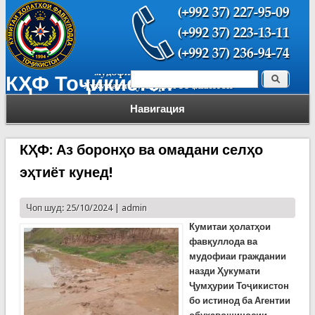
Поиск
КҲФ Тоҷикистон
Форма поиска
Навигация
КҲФ: Аз боронҳо ва омадани селҳо
эҳтиёт кунед!
Чоп шуд: 25/10/2024 |
admin
Кумитаи ҳолатҳои
фавқуллода ва
мудофиаи граждании
назди Ҳукумати
Ҷумҳурии Тоҷикистон
бо истинод ба Агентии