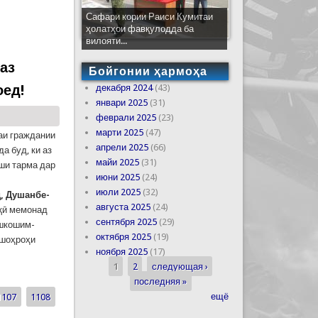
Сафари кории Раиси Кумитаи
ҳолатҳои фавқулодда ба
вилояти...
 аз
Бойгонии ҳармоҳа
оед!
декабря 2024
(43)
январи 2025
(31)
феврали 2025
(23)
марти 2025
(47)
аи граждании
апрели 2025
(66)
а буд, ки аз
майи 2025
(31)
иши тарма дар
июни 2025
(24)
июли 2025
(32)
д
,
Душанбе
-
августа 2025
(24)
ӣ мемонад
сентября 2025
(29)
Ишкошим-
октября 2025
(19)
 шоҳроҳи
ноября 2025
(17)
1
2
следующая ›
р намудан ба минтақаҳои хавфнок худдорӣ намоед!
Страницы
последняя »
ещё
1107
1108