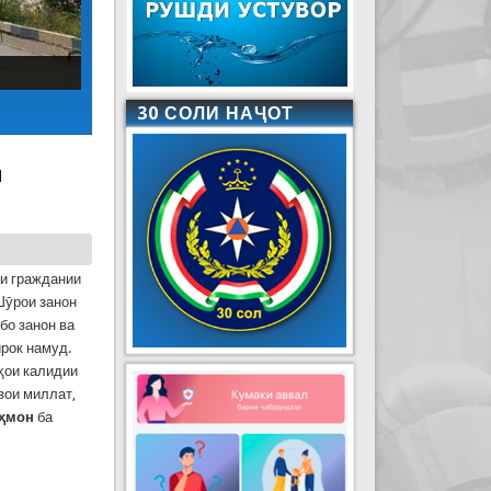
30 СОЛИ НАҶОТ
и
и граждании
Шӯрои занон
бо занон ва
рок намуд.
ҳои калидии
вои миллат,
ҳмон
ба
 фавқулодда