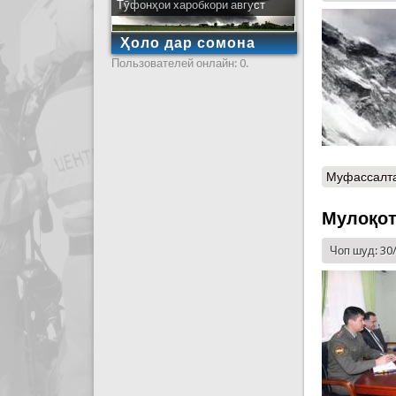
Тӯфонҳои харобкори август
Ҳоло дар сомона
Пользователей онлайн: 0.
Муфассалт
Мулоқот
Чоп шуд: 30