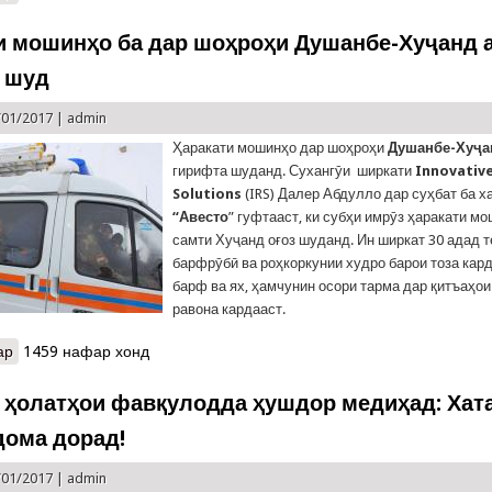
и мошинҳо ба дар шоҳроҳи Душанбе-Хуҷанд а
 шуд
/01/2017 |
admin
Ҳаракати мошинҳо дар шоҳроҳи
Душанбе-Хуҷа
гирифта шуданд. Сухангӯи ширкати
Innovativ
Solutions
(IRS) Далер Абдулло дар суҳбат ба х
“Авесто
” гуфтааст, ки субҳи имрӯз ҳаракати м
самти Хуҷанд оғоз шуданд. Ин ширкат 30 адад 
барфрӯбӣ ва роҳкоркунии худро барои тоза кард
барф ва ях, ҳамчунин осори тарма дар қитъаҳои
равона кардааст.
ар
о Ҳаракати мошинҳо ба дар шоҳроҳи Душанбе-Хуҷанд аз сар ги
1459 нафар хонд
 ҳолатҳои фавқулодда ҳушдор медиҳад: Хат
дома дорад!
/01/2017 |
admin