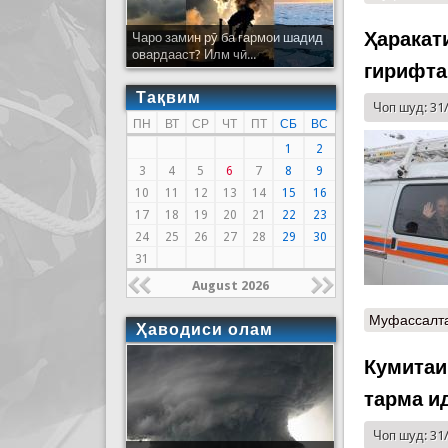
Ҳаракат
Чаро замин рӯ ба гармои шадид
овардааст? Илм чӣ...
гирифта
Тақвим
Чоп шуд: 31
ПН
ВТ
СР
ЧТ
ПТ
СБ
ВС
1
2
3
4
5
6
7
8
9
10
11
12
13
14
15
16
17
18
19
20
21
22
23
24
25
26
27
28
29
30
31
August 2026
Муфассалт
Ҳаводиси олам
Кумитаи
тарма и
Чоп шуд: 31