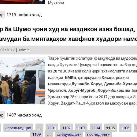
Мухтори
ар
о Мулоқоти Рустам Назарзода бо Сафири Белорус Олег Иванов
1715 нафар хонд
р ба Шумо ҷони худ ва наздикон азиз бошад,
амудан ба минтақаҳои хавфнок худдорӣ нам
/01/2017 |
admin
Тавре Кумитаи ҳолатҳои фавқулода ва мудофи
назди Ҳукумати Ҷумҳурии Тоҷикистон хабар дод
аз 28 то 30 январи соли ҷорӣ эҳтимолияти лағз
навоҳии
ВМКБ
, қаторкуҳҳои
Ҳ
исор
,
роҳҳои
мошингарди
Душанбе-Хору
ғ
,
Душанбе
-
Ху
ҷ
ан
Ҷ
иргатол
,
Хору
ғ
-
Мур
ғ
об
,
Хору
ғ
-
Иш
кошим
боқ
Ҳамин тавр 28 январи соли 2017 дар шоҳроҳи 
Хоруғ, Ваҳдат-Рашт-Ҷиргатол ва махсусан дар
ар
о КҲФ: агар ба Шумо ҷони худ ва наздикон азиз бошад, аз сафа
1487 нафар хонд
‹ предыдущая
…
1101
1102
1103
1104
1105
1106
ицы
1109
…
следующая ›
последняя »