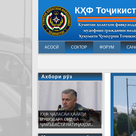
КҲФ Тоҷикис
АСОСӢ
СОХТОР
ФОРУМ
САН
С
Ахбори рӯз
КҲФ: ҶАЛАСАИ ҲАЙАТИ
МУШОВАРА ОИД БА
ҶАМЪБАСТИ НАТИҶАҲОИ...