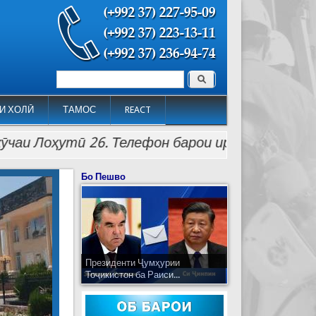
Поиск
Форма поиска
И ХОЛӢ
ТАМОС
REACT
ҳутӣ 26. Телефон барои иртибот: (992 37) 223-
Бо Пешво
Президенти Ҷумҳурии
Тоҷикистон ба Раиси...