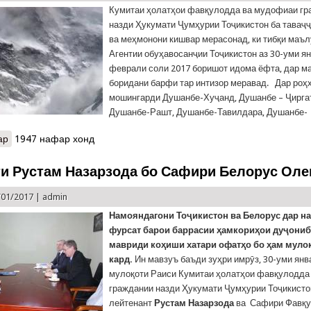
Кумитаи ҳолатҳои фавқулодда ва мудофиаи гр
назди Ҳукумати Ҷумҳурии Тоҷикистон ба таваҷҷ
ва меҳмонони кишвар мерасонад, ки тибқи маъ
Агентии обуҳавосанҷии Тоҷикистон аз 30-уми ян
феврали соли 2017 боришот идома ёфта, дар м
боридани барфи тар интизор меравад. Дар роҳ
мошингарди Душанбе-Хуҷанд, Душанбе – Ҷирга
Душанбе-Рашт, Душанбе-Тавилдара, Душанбе-
ар
о Кумитаи ҳолатҳои фавқулодда ҳушдор медиҳад: Хатари тарма 
1947 нафар хонд
и Рустам Назарзода бо Сафири Белорус Оле
/01/2017 |
admin
Намояндагони Тоҷикистон ва Белорус дар н
фурсат барои баррасии ҳамкориҳои дуҷониб
мавриди коҳиши хатари офатҳо бо ҳам муло
кард.
Ин мавзуъ баъди зуҳри имрӯз, 30-уми янв
мулоқоти Раиси Кумитаи ҳолатҳои фавқулодда
граждании назди Ҳукумати Ҷумҳурии Тоҷикистон
лейтенант
Рустам Назарзода
ва Сафири Фавқу