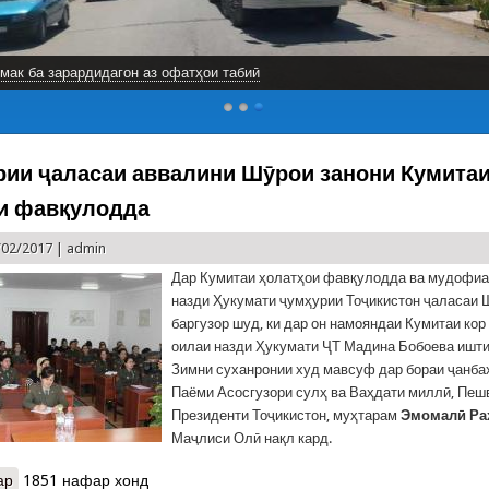
мак ба зарардидагон аз офатҳои табиӣ
рии ҷаласаи аввалини Шӯрои занони Кумита
и фавқулодда
/02/2017 |
admin
Дар Кумитаи ҳолатҳои фавқулодда ва мудофиа
назди Ҳукумати ҷумҳурии Тоҷикистон ҷаласаи 
баргузор шуд, ки дар он намояндаи Кумитаи кор 
оилаи назди Ҳукумати ҶТ Мадина Бобоева ишти
Зимни суханронии худ мавсуф дар бораи ҷанба
Паёми Асосгузори сулҳ ва Ваҳдати миллӣ, Пеш
Президенти Тоҷикистон, муҳтарам
Эмомалӣ Ра
Маҷлиси Олӣ нақл кард.
ар
о Баргузории ҷаласаи аввалини Шӯрои занони Кумитаи ҳолатҳои
1851 нафар хонд