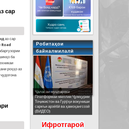
з сар
нд
аз сар
Робитаҳои
e Road
байналмилалӣ
абаргузории
ошинҳо ба
техникаи
ани роҳҳо аз
 ҷудогона
Ҷаласаи муштараки
рифта шуд
Платформаи миллии Ҷумҳурии
Тоҷикистон ва Гурӯҳи вокуниши
ари
сареъи арзёбӣ ва ҳамоҳангсозӣ
(ВИДЕО)
Ифротгароӣ