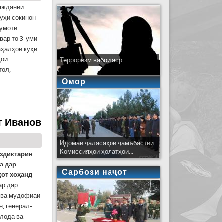
аждании
уҳи сокинон
лумоти
вар то 3-уми
аҳалҳои куҳӣ
ҳои
Терроризм вабои аср
тол,
Омор
идома дорад!
г Иванов
Идомаи ҷаласаҳои ҷамъбастии
Комиссияҳои ҳолатҳои...
аздиктарин
а дар
Сарбози наҷот
қот хоҳанд
ар дар
 ва мудофиаи
, генерал-
лода ва