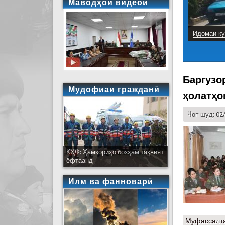
Маводҳои видеоӣ
Идомаи ку
Баргузо
Мудофиаи гражданӣ
ҳолатҳо
Чоп шуд: 02
КҲФ: Ҳамкориҳо бозҳам тақвият
ёфтаанд
Илм ва фанноварӣ
Муфассалт