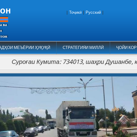
тон
|
Тоҷикӣ
|
Русский
|
АДҲОИ МЕЪЁРИИ ҲУҚУҚӢ
СТРАТЕГИЯИ МИЛЛӢ
ҶОЙИ КОР
уроғаи Кумита: 734013, шаҳри Душанбе, кӯчаи Ло