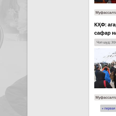
Муфассалт
КҲФ: ага
сафар н
Чоп шуд: 30
Муфассалт
« первая
Стран