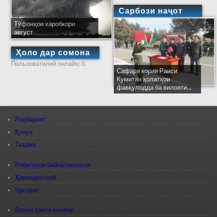
Сарбози наҷот
Тӯфонҳои харобкори
август
Ҳоло дар сомона
Пользователей онлайн: 0.
Сафари кории Раиси
Кумитаи ҳолатҳои
фавқулодда ба вилояти...
Роҳбарият
Қонун
Таърих
Робитаҳои байналмилалӣ
Ҳамоҳангсозӣ
Ҷасорат
Вазъи ҳавои кишвар