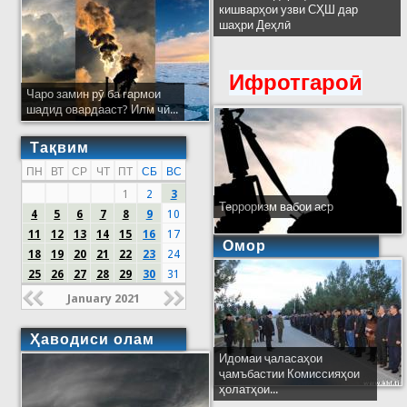
кишварҳои узви СҲШ дар
шаҳри Деҳлӣ
Ифротгароӣ
Чаро замин рӯ ба гармои
шадид овардааст? Илм чӣ...
Тақвим
ПН
ВТ
СР
ЧТ
ПТ
СБ
ВС
1
2
3
Терроризм вабои аср
4
5
6
7
8
9
10
11
12
13
14
15
16
17
Омор
18
19
20
21
22
23
24
25
26
27
28
29
30
31
January 2021
Ҳаводиси олам
Идомаи ҷаласаҳои
ҷамъбастии Комиссияҳои
ҳолатҳои...