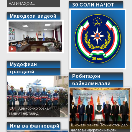
НАТИҶАҲОИ...
30 СОЛИ НАҶОТ
Маводҳои видеоӣ
Мудофиаи
гражданӣ
Робитаҳои
байналмилалӣ
КҲФ: Ҳамкориҳо бозҳам
тақвият ёфтаанд
Ширкати ҳайати Тоҷикистон дар
Илм ва фанноварӣ
ҷаласаи идораҳои наҷоти