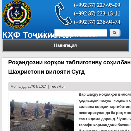
Поиск
КҲФ Тоҷикистон
Форма поиска
Навигация
Роҳандозии корҳои таблиғотиву соҳилбан
Шаҳристони вилояти Суғд
Чоп шуд: 27/01/2021 |
redaktor
Дар шаҳру ноҳияҳои вилоят
ҳодисаҳои нохуш, коҳиши х
силсила корҳои тарғиботив
пешгирикунанда ба роҳ мон
самт идома доранд.
Чунин 
тарафи кормандони бахши 