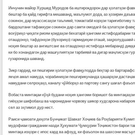
Инчунин майор Хуршед Муродов ба иштирокдорон дар ҳолатҳои фавқ
бештар ба қайд гирифта мешаванд, маълумот дода, аз ҳозирин даъват
сокинон, дар муассисаҳои таълимӣ, томактабӣ корҳои тариғиботиву 
бардоштани тафаккури сокинон дар самти омодагӣ ба ҳолатҳои фавқ
вохӯриҳо ҷиҳати риояи қоидаҳои бехатарӣ ҳангоми истифодабарии та
оташдонҳо, тафдонҳои (бухориҳо) гармидиҳии оташӣ, заҳролудшавӣ а
ноҳия бештар аз ангиштсанг ва оташдонҳо истифода мебаранд) диққа
ки бо хонандагон дар машғулиятҳои тарбиявӣ ва дигар маҷлисҳои гу
гузаронида шаванд.
Зикр гардид, ки пешгирии ҳолатҳои фавқулодда беҳтар аз бартарафсо
якҷоя амал намуда, чорабиниҳои пешгирикунанда ҳашарҳои дастаҷа
намудани селроҳаҳо, каналу ҷўйборҳо аз партову сангу шағал фаъол
Вобаста минтақаи кўҳӣ будани ноҳия ҳангоми боришот ба минтақаҳои
гиёҳҳои шифобахш ва чаронидани чорвову шикор худсарона набароян
сел аз эҳтимол дур нест.
Раиси ҷамоати деҳоти Бунҷикат Шавкат Хоҷиев ба Роҳбарияти Куми
мудофиаи граждании назди Ҳукумати Ҷумҳурии Тоҷикистон барои т
минтақа изҳори с ипос кард ва афзуд, ки фаъолон ва шахсони масъу