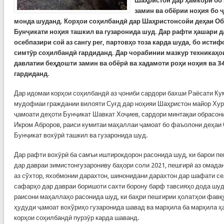
Шаҳристон дар ҳамкорӣ бо
замин ва обёрии ноҳия бо ҷ
монда шуданд. Корҳои соҳилбандӣ дар Шаҳристонсойи деҳаи Об
Бунҷикати ноҳия ташкил ва гузаронида шуд. Дар рафти ҳашари 
осебпазири сой аз сангу рег, партовҳо тоза карда шуда, бо истиф
симтӯр соҳилбандӣ гардиданд.
Дар чорабинии мазкур техникаҳо
давлатии беҳдошти замин ва обёрӣ ва хадамоти роҳи ноҳия ва 3
гардиданд.
Дар идомаи корҳои соҳилбандӣ аз ҷониби сардори бахши Раёсати К
мудофиаи граждании вилояти Суғд дар ноҳияи Шаҳристон майор Хур
ҷамоати деҳоти Бунҷикат Шавкат Хоҷиев, сардори минтақаи обрасон
Икром Аброров, раиси кумитаи маҳаллаи ҷамоат бо фаъолони деҳаи
Бунҷикат вохӯрӣ ташкил ва гузаронида шуд.
Дар рафти вохӯрӣ ба самъи иштирокдорон расонида шуд, ки барои п
дар давраи зимистонгузарониву баҳори соли 2021, пешгирӣ аз омадан
аз сўхтор, яхобмонии дарахтон, шинонидани дарахтон дар шафати с
сафарҳо дар давраи боришоти сахти борону барф тавсияҳо дода шуда
раисони маҳаллаҳо расонида шуд, ки баҳри пешгирии ҳолатҳои фав
ҳудуди ҷамоат вохўриҳо гузаронида шавад ва марҳила ба марҳила ҳ
корҳои соҳилбандӣ пурзӯр карда шаванд.