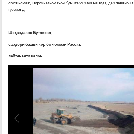
огоҳиномаву муроҷиатномаҳои Кумитаро риоя намуда, дар пешгирии
гузоранд.
Шоҳзодахон Бутавева,
с
ардори бахши кор бо ҷ
омеаи
Раёсат,
лейтенанти калон