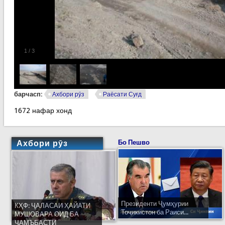
1
/
3
барчасп:
Ахбори рӯз
Раёсати Суғд
1672 нафар хонд
Ахбори рӯз
Бо Пешво
Президенти Ҷумҳурии
КҲФ: ҶАЛАСАИ ҲАЙАТИ
Тоҷикистон ба Раиси...
МУШОВАРА ОИД БА
ҶАМЪБАСТИ