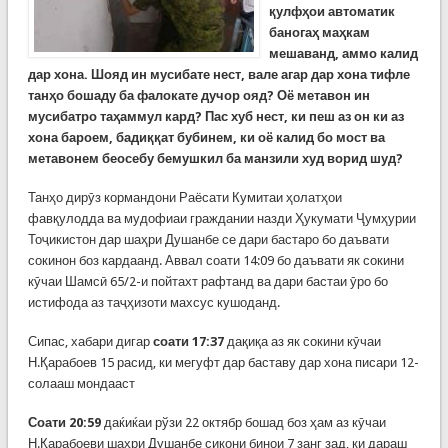
қулфҳои автоматик
баногаҳ маҳкам
мешаванд, аммо калид
дар хона. Шояд ин мусибате нест, вале агар дар хона тифле
танҳо бошаду ба фалокате дучор ояд? Оё метавон ин
мусибатро таҳаммул кард? Пас хуб нест, ки пеш аз он ки аз
хона бароем, бадиққат бубинем, ки оё калид бо мост ва
метавонем беосебу бемушкил ба манзили худ ворид шуд?
Танҳо дирӯз кормандони Раёсати Кумитаи ҳолатҳои
фавқулодда ва мудофиаи граждании назди Ҳукумати Ҷумҳурии
Тоҷикистон дар шаҳри Душанбе се дари бастаро бо даъвати
сокинон боз кардаанд. Аввал соати 14:09 бо даъвати як сокини
кӯчаи Шамсӣ 65/2-и пойтахт рафтанд ва дари бастаи ӯро бо
истифода аз таҷҳизоти махсус кушоданд.
Сипас, хабари дигар
соати 17:37
дақиқа аз як сокини кӯчаи
Н.Қарабоев 15 расид, ки мегуфт дар баставу дар хона писари 12-
солааш мондааст
Соати 20:59
даќиќаи рўзи 22 октябр бошад боз ҳам аз кӯчаи
Н.Қарабоеви шаҳри Душанбе сикони бинои 7 занг зад, ки дараш