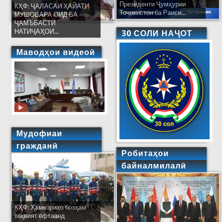
Президенти Ҷумҳурии
КҲФ: ҶАЛАСАИ ҲАЙАТИ
Тоҷикистон ба Раиси...
МУШОВАРА ОИД БА
ҶАМЪБАСТИ
НАТИҶАҲОИ...
30 СОЛИ НАҶОТ
Маводҳои видеоӣ
Мудофиаи
гражданӣ
Робитаҳои
байналмилалӣ
КҲФ: Ҳамкориҳо бозҳам
тақвият ёфтаанд