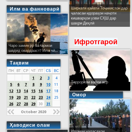
Ширкати ҳайати Тоҷикистон дар
Илм ва фанноварӣ
ҷаласаи идораҳои наҷоти
кишварҳои узви СҲШ дар
шаҳри Деҳлӣ
Ифротгароӣ
Чаро замин рӯ ба гармои
шадид овардааст? Илм чӣ...
Тақвим
ПН
ВТ
СР
ЧТ
ПТ
СБ
ВС
1
2
3
4
Терроризм вабои аср
5
6
7
8
9
10
11
12
13
14
15
16
17
18
Омор
19
20
21
22
23
24
25
26
27
28
29
30
31
October 2020
Ҳаводиси олам
Идомаи ҷаласаҳои