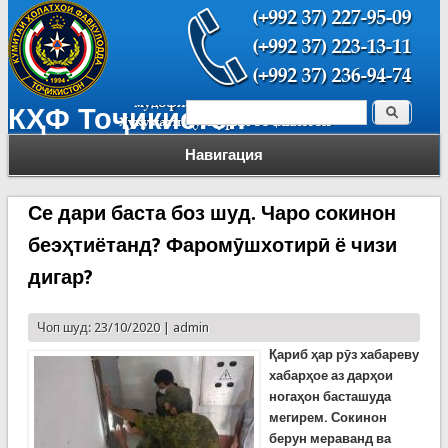
Поиск
КҲФ Тоҷикистон
Форма поиска
Навигация
Се дари баста боз шуд. Чаро сокинон
беэҳтиётанд? Фаромӯшхотирӣ ё чизи
дигар?
Чоп шуд: 23/10/2020 |
admin
Қариб ҳар рӯз хабареву
хабарҳое аз дарҳои
ногаҳон басташуда
мегирем. Сокинон
берун мераванд ва