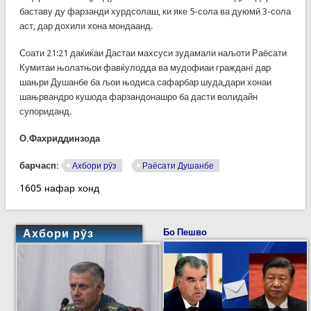
баставу ду фарзанди хурдсолаш, ки яке 5-сола ва дуюмӣ 3-сола
аст, дар дохили хона мондаанд.
Соати 21:21 даќиќаи Дастаи махсуси зудамали наљоти Раёсати
Кумитаи њолатњои фавќулодда ва мудофиаи гражданї дар
шањри Душанбе ба љои њодиса сафарбар шуда,дари хонаи
шањрвандро кушода фарзандонашро ба дасти волидайн
супориданд.
О.Фахриддинзода
барчасп:
Ахбори рӯз
Раёсати Душанбе
1605 нафар хонд
Ахбори рӯз
Бо Пешво