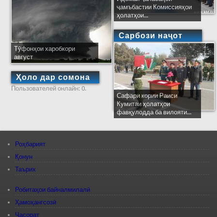
ҷамъбастии Комиссияҳои
ҳолатҳои...
Сарбози наҷот
Тӯфонҳои харобкори
август
Ҳоло дар сомона
Пользователей онлайн: 0.
Сафари кории Раиси
Кумитаи ҳолатҳои
фавқулодда ба вилояти...
Роҳбарият
Қонун
Таърих
Робитаҳои байналмилалӣ
Ҳамоҳангсозӣ
Ҷасорат