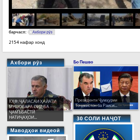
1
/
6
барчасп:
Ахбори рӯз
2154 нафар хонд
Ахбори рӯз
Бо Пешво
Президенти Ҷумҳурии
КҲФ: ҶАЛАСАИ ҲАЙАТИ
Тоҷикистон ба Раиси...
МУШОВАРА ОИД БА
ҶАМЪБАСТИ
НАТИҶАҲОИ...
30 СОЛИ НАҶОТ
Маводҳои видеоӣ