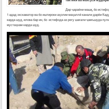
тактикӣ ва махсуси мудофи
Дар ҷараёни машқ, бо истифо
1 адад экскаватор ва бо иштироки аҳолии маҳаллӣ канали дарёи Кад
карда шуд, илова бар ин, бо истифода аз регу шағали ҷамъшуда пу
мустаҳкам карда шуд.