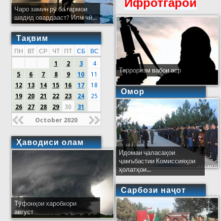
Ифротгароӣ
Чаро замин рӯ ба гармои
шадид овардааст? Илм чӣ...
Тақвим
ПН
ВТ
СР
ЧТ
ПТ
СБ
ВС
1
2
3
4
Терроризм вабои аср
5
6
7
8
9
10
11
12
13
14
15
16
17
18
Омор
19
20
21
22
23
24
25
26
27
28
29
30
31
October 2020
Ҳаводиси олам
Идомаи ҷаласаҳои
ҷамъбастии Комиссияҳои
ҳолатҳои...
Сарбози наҷот
Тӯфонҳои харобкори
август