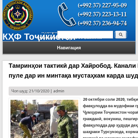
Поиск
КҲФ Тоҷикистон
Форма поиска
Навигация
Тамринҳои тактикӣ дар Хайробод. Канали 
пуле дар ин минтақа мустаҳкам карда шу
Чоп шуд: 21/10/2020 |
admin
20 октябри соли 2020, тибқ
фавқулодда ва мудофиаи г
Ҷумҳурии Тоҷикистон чора
гражданӣ, вокуниш, пешгир
фавқулодда дар ҳудуди деҳ
шаҳраки Турсунзода, корм