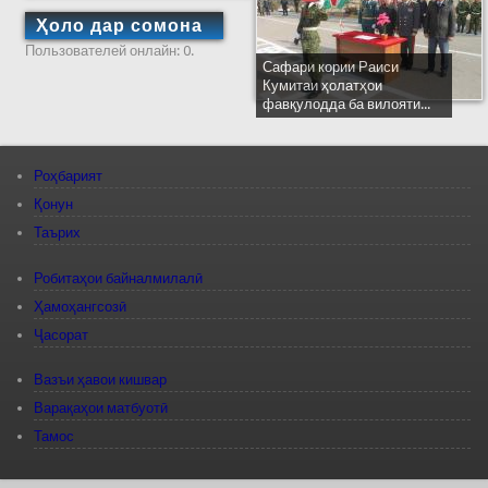
Ҳоло дар сомона
Пользователей онлайн: 0.
Сафари кории Раиси
Кумитаи ҳолатҳои
фавқулодда ба вилояти...
Роҳбарият
Қонун
Таърих
Робитаҳои байналмилалӣ
Ҳамоҳангсозӣ
Ҷасорат
Вазъи ҳавои кишвар
Варақаҳои матбуотӣ
Тамос