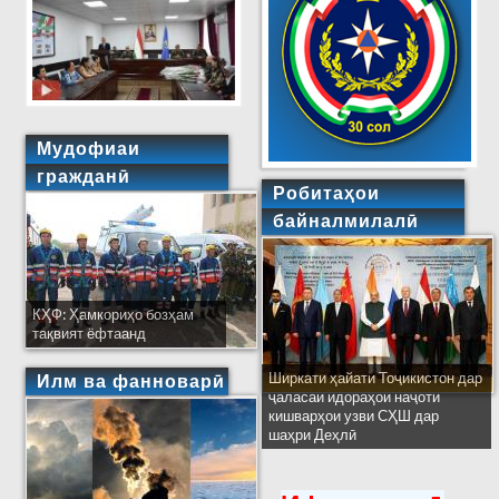
Мудофиаи
гражданӣ
Робитаҳои
байналмилалӣ
КҲФ: Ҳамкориҳо бозҳам
тақвият ёфтаанд
Ширкати ҳайати Тоҷикистон дар
Илм ва фанноварӣ
ҷаласаи идораҳои наҷоти
кишварҳои узви СҲШ дар
шаҳри Деҳлӣ