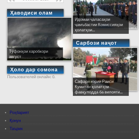
Ҳаводиси олам
Идомаи ҷаласаҳои
ҷамъбастии Комиссияҳои
ҳолатҳои...
Сарбози наҷот
Тӯфонҳои харобкори
август
Ҳоло дар сомона
Пользователей онлайн: 0.
Сафари кории Раиси
Кумитаи ҳолатҳои
фавқулодда ба вилояти...
Роҳбарият
Қонун
Таърих