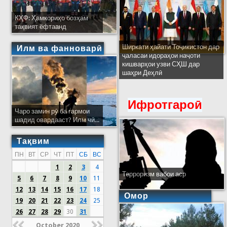
КҲФ: Ҳамкориҳо бозҳам
тақвият ёфтаанд
Ширкати ҳайати Тоҷикистон дар
Илм ва фанноварӣ
ҷаласаи идораҳои наҷоти
кишварҳои узви СҲШ дар
шаҳри Деҳлӣ
Ифротгароӣ
Чаро замин рӯ ба гармои
шадид овардааст? Илм чӣ...
Тақвим
ПН
ВТ
СР
ЧТ
ПТ
СБ
ВС
1
2
3
4
Терроризм вабои аср
5
6
7
8
9
10
11
12
13
14
15
16
17
18
Омор
19
20
21
22
23
24
25
26
27
28
29
30
31
October 2020