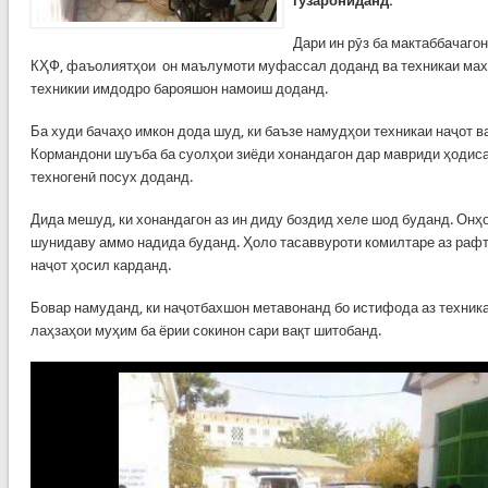
гузарониданд.
Дари ин рӯз ба мактаббачаго
КҲФ, фаъолиятҳои он маълумоти муфассал доданд ва техникаи махс
техникии имдодро барояшон намоиш доданд.
Ба худи бачаҳо имкон дода шуд, ки баъзе намудҳои техникаи наҷот 
Кормандони шуъба ба суолҳои зиёди хонандагон дар мавриди ҳодис
техногенӣ посух доданд.
Дида мешуд, ки хонандагон аз ин диду боздид хеле шод буданд. Онҳ
шунидаву аммо надида буданд. Ҳоло тасаввуроти комилтаре аз рафт
наҷот ҳосил карданд.
Бовар намуданд, ки наҷотбахшон метавонанд бо истифода аз техникае
лаҳзаҳои муҳим ба ёрии сокинон сари вақт шитобанд.