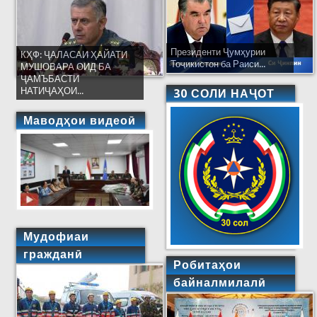
Президенти Ҷумҳурии
КҲФ: ҶАЛАСАИ ҲАЙАТИ
Тоҷикистон ба Раиси...
МУШОВАРА ОИД БА
ҶАМЪБАСТИ
НАТИҶАҲОИ...
30 СОЛИ НАҶОТ
Маводҳои видеоӣ
Мудофиаи
гражданӣ
Робитаҳои
байналмилалӣ