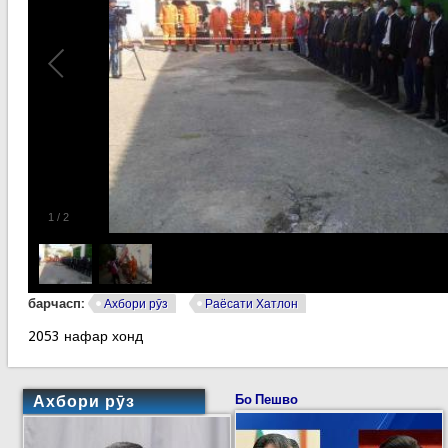
1
/
2
барчасп:
Ахбори рӯз
Раёсати Хатлон
2053 нафар хонд
Ахбори рӯз
Бо Пешво