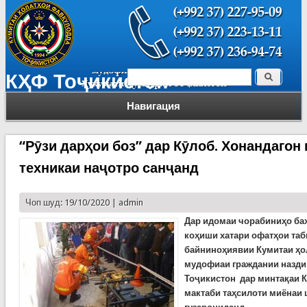
Поиск
КҲФ Тоҷикистон
Форма поиска
Навигация
“Рӯзи дарҳои боз” дар Кӯлоб. Хонандагон
техникаи наҷотро санҷанд
Чоп шуд: 19/10/2020 |
admin
Дар идомаи чорабиниҳо ба
коҳиши хатари офатҳои таб
байниноҳиявии Кумитаи ҳо
мудофиаи граждании назди
Тоҷикистон дар минтақаи К
мактаби таҳсилоти миёнаи 