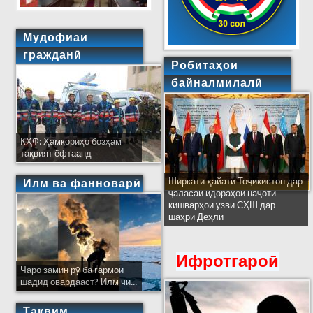
Мудофиаи
гражданӣ
Робитаҳои
байналмилалӣ
КҲФ: Ҳамкориҳо бозҳам
тақвият ёфтаанд
Ширкати ҳайати Тоҷикистон дар
Илм ва фанноварӣ
ҷаласаи идораҳои наҷоти
кишварҳои узви СҲШ дар
шаҳри Деҳлӣ
Ифротгароӣ
Чаро замин рӯ ба гармои
шадид овардааст? Илм чӣ...
Тақвим