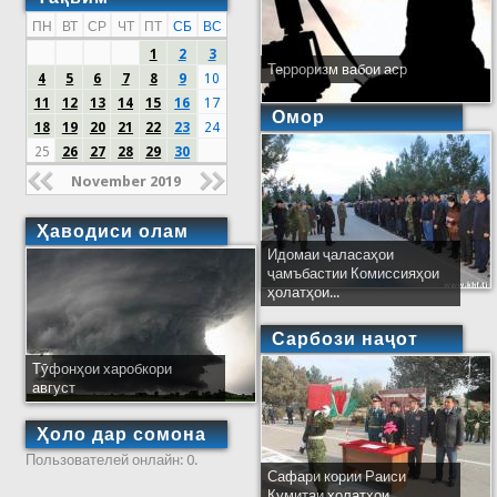
ПН
ВТ
СР
ЧТ
ПТ
СБ
ВС
1
2
3
Терроризм вабои аср
4
5
6
7
8
9
10
11
12
13
14
15
16
17
Омор
18
19
20
21
22
23
24
25
26
27
28
29
30
November 2019
Ҳаводиси олам
Идомаи ҷаласаҳои
ҷамъбастии Комиссияҳои
ҳолатҳои...
Сарбози наҷот
Тӯфонҳои харобкори
август
Ҳоло дар сомона
Пользователей онлайн: 0.
Сафари кории Раиси
Кумитаи ҳолатҳои