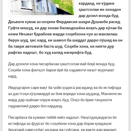
карданд, ки кӯдаки
ҳаштсолаи ин хонадон
дар дохил монда буд.
Даъвати кумак аз ноҳияи Фирдавсии шаҳри Душанбе расид.
Гуфта мешуд, ки дар хонаи баландошёна воқеъ дар кӯчаи ба
номи Неъмат Қарабоев марди соҳибхона чун аз манзилаш
берун шуд, ҳис кард, ки шамол ба шиддат дарро пӯшид ва он
ба таври автоматӣ баста шуд. Соҳиби хона, ки нияти дур
рафтан надошт, бо худ калид нагирифта буд.
Дар дохили хона писарбачаи ҳаштсолаи вай боқӣ монда буд.
Соҳиби хона филҳол барои ёрӣ ба хадамоти наҷот муроҷиат
кард.
Имдодгарон сари вақт ба ҷойи ҳодиса расиданд ва бо истифода
аз дастгоҳи кӯҳнавардӣ аз бом вориди хона шуданд. Манзили ин
мард дар ошёнаи чорум воқеъ буд. Онҳо бо ёрии таҷҳизоти
гидравликӣ дарро боз карданд.
Писарбача ба кумаки тиббӣ ниёз надошт. Наҷотдиҳандагон бо
истифода аз фурсат бо соҳибони хона дар бораи қоидаҳои
бехатарӣ ҳамсуҳбат шуданд ва гуфтанд, ки вақте дар манзил