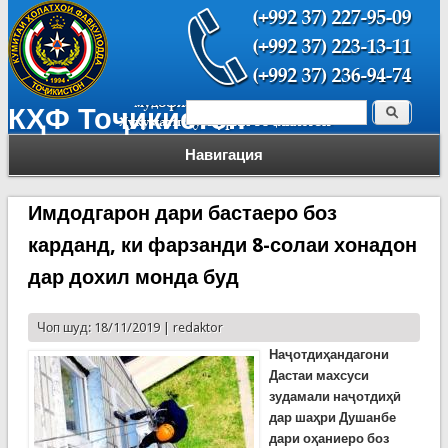
Поиск
КҲФ Тоҷикистон
Форма поиска
Навигация
Имдодгарон дари бастаеро боз
карданд, ки фарзанди 8-солаи хонадон
дар дохил монда буд
Чоп шуд: 18/11/2019 |
redaktor
Наҷотдиҳандагони
Дастаи махсуси
зудамали наҷотдиҳӣ
дар шаҳри Душанбе
дари оҳаниеро боз