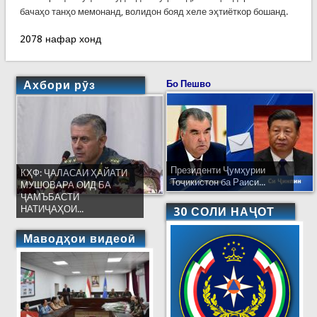
бачаҳо танҳо мемонанд, волидон бояд хеле эҳтиёткор бошанд.
2078 нафар хонд
Ахбори рӯз
Бо Пешво
Президенти Ҷумҳурии
КҲФ: ҶАЛАСАИ ҲАЙАТИ
Тоҷикистон ба Раиси...
МУШОВАРА ОИД БА
ҶАМЪБАСТИ
НАТИҶАҲОИ...
30 СОЛИ НАҶОТ
Маводҳои видеоӣ