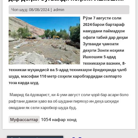
Чоп шуд: 08/08/2024 |
admin
Рӯзи
7 августи соли
2024 барои бартараф
намудани паёмадҳои
офати табиӣ дар деҳаи
Зугванди ҷамоати
деҳоти Зонги ноҳияи
Ишкошим 5 адад
техникаҳои вазнин, 8-
техникаи муҳандисӣ ва 5-адад техникаҳои ёридиҳанда ҷалб
шуда, масофаи 110 метр соҳили харобгардидаи селпарто
тоза карда шуд.
Маврид ба ёдоварист, ки 4-уми август соли ҷорӣ бар асари боло
рафтани дамои ҳаво ва об шудани пиряхҳо ин деҳа шоҳиди
омадани як сели харобкор шуда буд.
Муфассалтар
о Идома корҳои рафъи паёмадҳои сел дар
1054 нафар хонд
деҳаи Зугванди ноҳияи Ишкошим