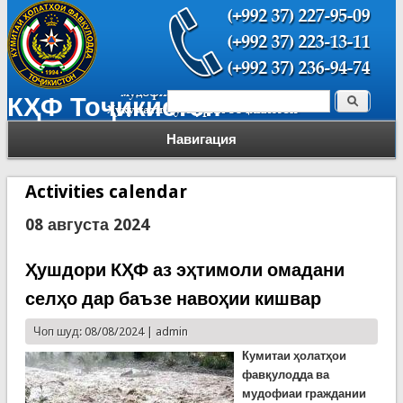
Поиск
КҲФ Тоҷикистон
Форма поиска
Навигация
Activities calendar
08 августа 2024
Ҳушдори КҲФ аз эҳтимоли омадани
селҳо дар баъзе навоҳии кишвар
Чоп шуд: 08/08/2024 |
admin
Кумитаи ҳолатҳои
фавқулодда ва
мудофиаи граждании