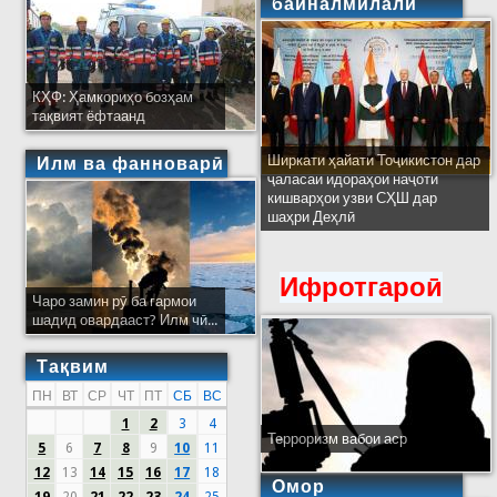
байналмилалӣ
КҲФ: Ҳамкориҳо бозҳам
тақвият ёфтаанд
Ширкати ҳайати Тоҷикистон дар
Илм ва фанноварӣ
ҷаласаи идораҳои наҷоти
кишварҳои узви СҲШ дар
шаҳри Деҳлӣ
Ифротгароӣ
Чаро замин рӯ ба гармои
шадид овардааст? Илм чӣ...
Тақвим
ПН
ВТ
СР
ЧТ
ПТ
СБ
ВС
1
2
3
4
Терроризм вабои аср
5
6
7
8
9
10
11
12
13
14
15
16
17
18
Омор