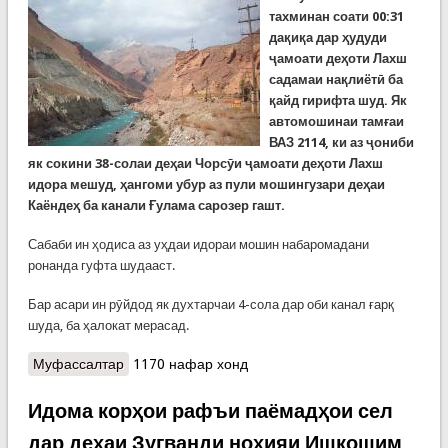
тахминан соати 00:31
дақиқа дар ҳудуди
ҷамоати деҳоти Лахш
садамаи нақлиётӣ ба
қайд гирифта шуд. Як
автомошинаи тамғаи
ВАЗ 2114, ки аз ҷониби
як сокини 38-солаи деҳаи Чорсӯи ҷамоати деҳоти Лахш
идора мешуд, ҳангоми убур аз пули мошингузари деҳаи
Каёндеҳ ба канали Ғулама сарозер гашт.
Сабаби ин ҳодиса аз уҳдаи идораи мошин набаромадани
ронанда гуфта шудааст.
Бар асари ин рӯйдод як духтарчаи 4-сола дар оби канал ғарқ
шуда, ба ҳалокат мерасад.
Муфассалтар
о Наҷоти як зани 33-сола, ки қасди худкушӣ
1170 нафар хонд
дошт. Ҳалокати ду духтари ноболиғ дар обҳои
кишвар
Идома корҳои рафъи паёмадҳои сел
дар деҳаи Зугванди ноҳияи Ишкошим