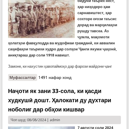
бидуни таърих нест,
ҳар ниҳодеро ҳам
сарнавиштест, ҳар
сохторе оғози таъсис
дорад ва марҳилаҳои
рушду тавсеа. Аз
ҷумла, мақомоти
ҳолатҳои фавқулодда ва мудофиаи гражданӣ, ки аввалин
саҳифаҳои таърихи худро дар солҳои Ҷанги якуми ҷаҳонӣ,
аниқтараш дар соли 1918 навишт.
Замоне, ки нахустин ҳавопаймоҳо дар фарози майдони ҷанг
Муфассалтар
о 30 соли КҲФ. Ташкилёбии мақомоти ҳолатҳои
1491 нафар хонд
фавқулодда ва мудофиаи гражданӣ
Наҷоти як зани 33-сола, ки қасди
худкушӣ дошт. Ҳалокати ду духтари
ноболиғ дар обҳои кишвар
Чоп шуд: 08/08/2024 |
admin
7 августи соли 2024