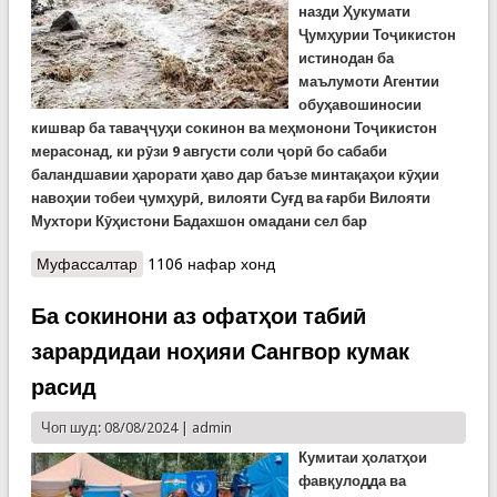
назди Ҳукумати
Ҷумҳурии Тоҷикистон
истинодан ба
маълумоти Агентии
обуҳавошиносии
кишвар ба таваҷҷуҳи сокинон ва меҳмонони Тоҷикистон
мерасонад, ки рӯзи 9 августи соли ҷорӣ бо сабаби
баландшавии ҳарорати ҳаво дар баъзе минтақаҳои кӯҳии
навоҳии тобеи ҷумҳурӣ, вилояти Суғд ва ғарби Вилояти
Мухтори Кӯҳистони Бадахшон омадани сел бар
Муфассалтар
о Ҳушдори КҲФ аз эҳтимоли омадани селҳо дар
1106 нафар хонд
баъзе навоҳии кишвар
Ба сокинони аз офатҳои табиӣ
зарардидаи ноҳияи Сангвор кумак
расид
Чоп шуд: 08/08/2024 |
admin
Кумитаи ҳолатҳои
фавқулодда ва