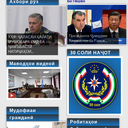
Ахбори рӯз
Бо Пешво
Президенти Ҷумҳурии
КҲФ: ҶАЛАСАИ ҲАЙАТИ
Тоҷикистон ба Раиси...
МУШОВАРА ОИД БА
ҶАМЪБАСТИ
НАТИҶАҲОИ...
30 СОЛИ НАҶОТ
Маводҳои видеоӣ
Мудофиаи
гражданӣ
Робитаҳои