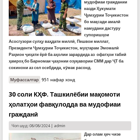
мудофиаи граждании
назди Ҳукумати
Ҷумҳурии Тоҷикистон
бо мақсади амалӣ
намудани дастуру
супоришҳои
Асосгузори сулҳу ваҳдати миллӣ, Пешвои миллат,
Президенти Ҷумҳурии Тоҷикистон, муҳтарам Эмомалӣ
Раҳмон ҷиҳати ёрӣ ба аҳолии зарардида аз офатҳои табиӣ
ҳамроҳ бо Барномаи ҷаҳонии озуқавории СММ дар ҶТ ба
сокинони аз сел осебдида, кӯмак расонд.
Муфассалтар
о Ба сокинони аз офатҳои табиӣ зарардидаи
951 нафар хонд
ноҳияи Сангвор кумак расид
30 соли КҲФ. Ташкилёбии мақомоти
ҳолатҳои фавқулодда ва мудофиаи
гражданӣ
Чоп шуд: 08/08/2024 |
admin
Дар олам ҳеч чизе