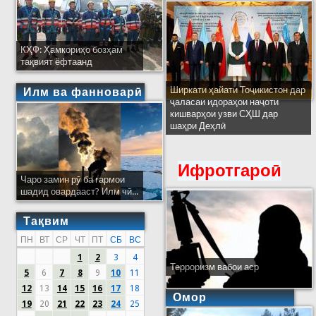
КҲФ: Ҳамкориҳо бозҳам
тақвият ёфтаанд
Ширкати ҳайати Тоҷикистон дар
Илм ва фанноварӣ
ҷаласаи идораҳои наҷоти
кишварҳои узви СҲШ дар
шаҳри Деҳлӣ
Ифротгароӣ
Чаро замин рӯ ба гармои
шадид овардааст? Илм чӣ...
Тақвим
ПН
ВТ
СР
ЧТ
ПТ
СБ
ВС
1
2
3
4
Терроризм вабои аср
5
6
7
8
9
10
11
12
13
14
15
16
17
18
Омор
19
20
21
22
23
24
25