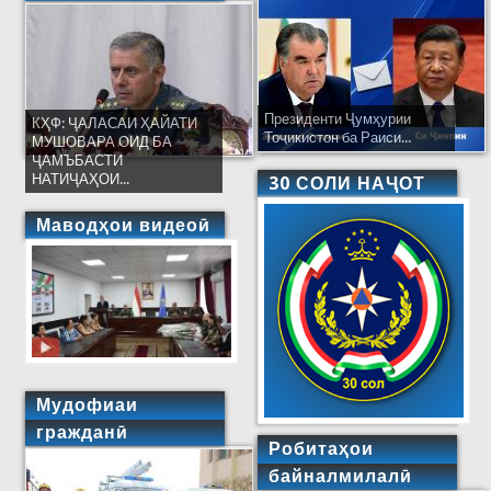
Президенти Ҷумҳурии
КҲФ: ҶАЛАСАИ ҲАЙАТИ
Тоҷикистон ба Раиси...
МУШОВАРА ОИД БА
ҶАМЪБАСТИ
НАТИҶАҲОИ...
30 СОЛИ НАҶОТ
Маводҳои видеоӣ
Мудофиаи
гражданӣ
Робитаҳои
байналмилалӣ