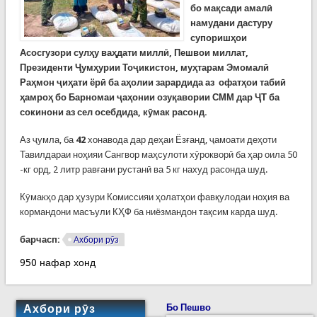
бо мақсади амалӣ
намудани дастуру
супоришҳои
Асосгузори сулҳу ваҳдати миллӣ, Пешвои миллат,
Президенти Ҷумҳурии Тоҷикистон, муҳтарам Эмомалӣ
Раҳмон ҷиҳати ёрӣ ба аҳолии зарардида аз офатҳои табиӣ
ҳамроҳ бо Барномаи ҷаҳонии озуқавории СММ дар ҶТ ба
сокинони аз сел осебдида, кӯмак расонд.
Аз ҷумла, ба
42
хонавода дар деҳаи Ёзғанд, ҷамоати деҳоти
Тавилдараи ноҳияи Сангвор маҳсулоти хӯрокворӣ ба ҳар оила 50
-кг орд, 2 литр равғани рустанӣ ва 5 кг нахуд расонда шуд.
Кӯмакҳо дар ҳузури Комиссияи ҳолатҳои фавқулодаи ноҳия ва
кормандони масъули КҲФ ба ниёзмандон тақсим карда шуд.
барчасп:
Ахбори рӯз
950 нафар хонд
Ахбори рӯз
Бо Пешво