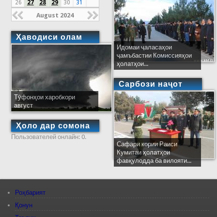
26
27
28
29
30
31
August 2024
Ҳаводиси олам
Идомаи ҷаласаҳои
ҷамъбастии Комиссияҳои
ҳолатҳои...
Сарбози наҷот
Тӯфонҳои харобкори
август
Ҳоло дар сомона
Пользователей онлайн: 0.
Сафари кории Раиси
Кумитаи ҳолатҳои
фавқулодда ба вилояти...
Роҳбарият
Қонун