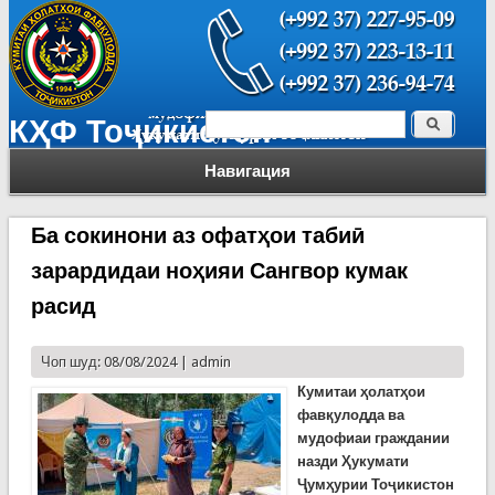
Поиск
КҲФ Тоҷикистон
Форма поиска
Навигация
Ба сокинони аз офатҳои табиӣ
зарардидаи ноҳияи Сангвор кумак
расид
Чоп шуд: 08/08/2024 |
admin
Кумитаи ҳолатҳои
фавқулодда ва
мудофиаи граждании
назди Ҳукумати
Ҷумҳурии Тоҷикистон