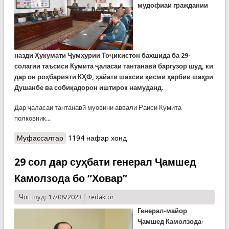
мудофиаи граждании
назди
Ҳ
укумати
Ҷ
ум
ҳ
урии То
ҷ
икистон бахшида ба 29-
солагии таъсиси Кумита
ҷ
аласаи тантанав
ӣ
баргузор шуд, ки
дар он ро
ҳ
барияти К
Ҳ
Ф,
ҳ
айати шахсии
қ
исми
ҳ
арби
и шаҳри
Душанбе ва собиқадорон иштирок намуданд.
Дар ҷаласаи тантанавӣ муовини аввали Раиси Кумита
полковник...
Муфассалтар
о Ҷаласаи тантанавӣ бахшида ба солгарди
1194 нафар хонд
таъсиси КҲФ (ВИДЕО)
29 сол дар суҳбати генерал Ҷамшед
Камолзода бо “Ховар”
Чоп шуд: 17/08/2023 |
redaktor
Генерал-майор
Ҷамшед Камолзода-