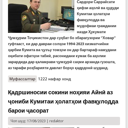
Сардори Сарраёсати
ҳифзи аҳолӣ ва ҳудуди
Кумитаи ҳолатҳои
фавқулодда ва
мудофиаи граждании
назди Ҳукумати
Ҷумҳурии Тоҷикистон дар суҳбат бо хбарагузории “Ховар”
гуфтааст, ки дар давраи солҳои 1994-2023 хизматчиёни
ҳарбии Кумита ва ҷузъу томҳои он дар бартараф намудани
оқибати офатҳои табиӣ, расонидани кумак ба аҳолии
зарардида дар қаламрави ҷумҳурӣ саҳми арзанда гузошта,
аз тарафи роҳбарияти давлат борҳо қадрдонӣ шуданд.
Муфассалтар
о 29 сол дар суҳбати генерал Ҷамшед
1222 нафар хонд
Камолзода бо “Ховар”
Қадршиносии сокини ноҳияи Айнӣ аз
ҷониби Кумитаи ҳолатҳои фавқулодда
барои ҷасорат
Чоп шуд: 17/08/2023 |
redaktor