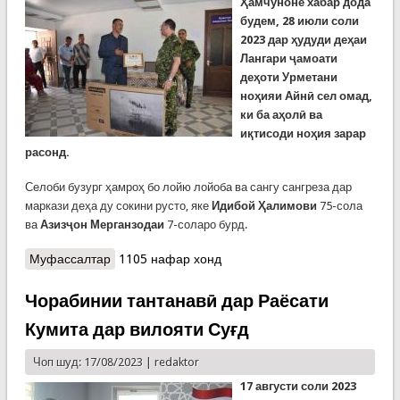
Ҳамчуноне хабар дода
будем, 28 июли соли
2023 дар ҳудуди деҳаи
Лангари ҷамоати
деҳоти Урметани
ноҳияи Айнӣ сел омад,
ки ба аҳолӣ ва
иқтисоди ноҳия зарар
расонд.
Селоби бузург ҳамроҳ бо лойю лойоба ва сангу сангреза дар
маркази деҳа ду сокини русто, яке
Идибой Ҳалимови
75-сола
ва
Азизҷон Мерганзодаи
7-соларо бурд.
Муфассалтар
о Қадршиносии сокини ноҳияи Айнӣ аз ҷониби
1105 нафар хонд
Кумитаи ҳолатҳои фавқулодда барои ҷасорат
Чорабинии тантанавӣ дар Раёсати
Кумита дар вилояти Суғд
Чоп шуд: 17/08/2023 |
redaktor
17 августи соли 2023