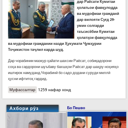
дар Раёсати Кумитаи
ҳолатьои фавқулодда
ва мудофиаи гражданӣ
дар вилояти Суғд 29-
умин солгарди
таъсисёбии Кумитаи
ҳолатҳои фавқулодда
ва мудофиаи граждании назди Ҳукумати Ҷумҳурии
Тоҷикистон таҷлил карда шуд.
Дар чорабинии мазкур ҳайати шахсии Раёсат, собиқадорони
соҳа ва сардорони шуъбаву бахшҳои Раёсат дар шаҳру ноҳияҳо
иштирок намуданд.Чорабинӣ бо садо додани суруди миллӣ
ҳусни ифтитоҳ гардид.
Муфассалтар
о Чорабинии тантанавӣ дар Раёсати Кумита дар
1259 нафар хонд
вилояти Суғд
Ахбори рӯз
Бо Пешво