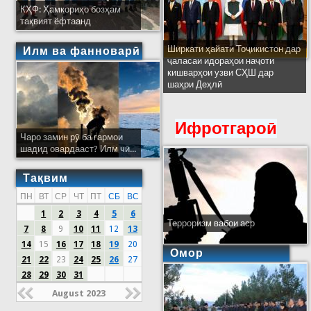
КҲФ: Ҳамкориҳо бозҳам
тақвият ёфтаанд
Ширкати ҳайати Тоҷикистон дар
Илм ва фанноварӣ
ҷаласаи идораҳои наҷоти
кишварҳои узви СҲШ дар
шаҳри Деҳлӣ
Ифротгароӣ
Чаро замин рӯ ба гармои
шадид овардааст? Илм чӣ...
Тақвим
ПН
ВТ
СР
ЧТ
ПТ
СБ
ВС
1
2
3
4
5
6
Терроризм вабои аср
7
8
9
10
11
12
13
14
15
16
17
18
19
20
Омор
21
22
23
24
25
26
27
28
29
30
31
August 2023