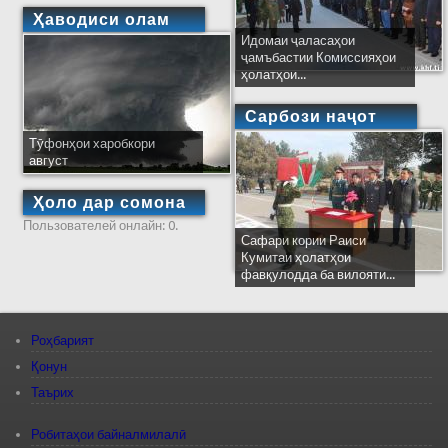
Ҳаводиси олам
Идомаи ҷаласаҳои
ҷамъбастии Комиссияҳои
ҳолатҳои...
Сарбози наҷот
Тӯфонҳои харобкори
август
Ҳоло дар сомона
Пользователей онлайн: 0.
Сафари кории Раиси
Кумитаи ҳолатҳои
фавқулодда ба вилояти...
Роҳбарият
Қонун
Таърих
Робитаҳои байналмилалӣ