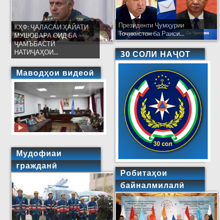
Президенти Ҷумҳурии
КҲФ: ҶАЛАСАИ ҲАЙАТИ
Тоҷикистон ба Раиси...
МУШОВАРА ОИД БА
ҶАМЪБАСТИ
НАТИҶАҲОИ...
30 СОЛИ НАҶОТ
Маводҳои видеоӣ
Мудофиаи
гражданӣ
Робитаҳои
байналмилалӣ