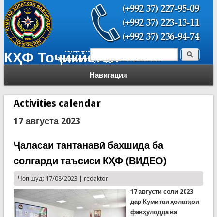
Поиск
КҲФ Тоҷикистон
Форма поиска
Навигация
Activities calendar
17 августа 2023
Ҷаласаи тантанавӣ бахшида ба
солгарди таъсиси КҲФ (ВИДЕО)
Чоп шуд: 17/08/2023 |
redaktor
17 августи соли 2023
дар Кумитаи
ҳ
олат
ҳ
ои
фав
ҳ
улодда ва