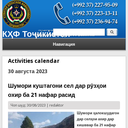
Поиск
КҲФ Тоҷикистон
Форма поиска
Навигация
Activities calendar
30 августа 2023
Шумори куштагони сел дар рӯзҳои
охир ба 21 нафар расид
Чоп шуд: 30/08/2023 |
redaktor
Шумори ҳалокшудагон
дар селҳои ахир дар
кишввар ба 21 нафар