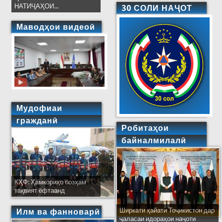
НАТИҶАҲОИ...
30 СОЛИ НАҶОТ
Маводҳои видеоӣ
Мудофиаи
гражданӣ
Робитаҳои
байналмилалӣ
КҲФ: Ҳамкориҳо бозҳам
тақвият ёфтаанд
Ширкати ҳайати Тоҷикистон дар
Илм ва фанноварӣ
ҷаласаи идораҳои наҷоти