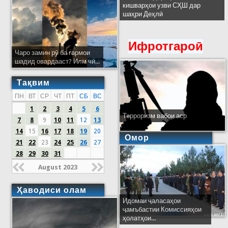
кишварҳои узви СҲШ дар
шаҳри Деҳлӣ
Ифротгароӣ
Чаро замин рӯ ба гармои
шадид овардааст? Илм чӣ...
Тақвим
ПН
ВТ
СР
ЧТ
ПТ
СБ
ВС
1
2
3
4
5
6
Терроризм вабои аср
7
8
9
10
11
12
13
14
15
16
17
18
19
20
Омор
21
22
23
24
25
26
27
28
29
30
31
August 2023
Ҳаводиси олам
Идомаи ҷаласаҳои
ҷамъбастии Комиссияҳои
ҳолатҳои...