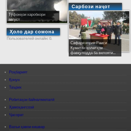
Сарбози наҷот
Тӯфонҳои харобкори
август
Ҳоло дар сомона
Пользователей онлайн: 0.
Сафари кории Раиси
Кумитаи ҳолатҳои
фавқулодда ба вилояти...
Роҳбарият
Қонун
Таърих
Робитаҳои байналмилалӣ
Ҳамоҳангсозӣ
Ҷасорат
Вазъи ҳавои кишвар