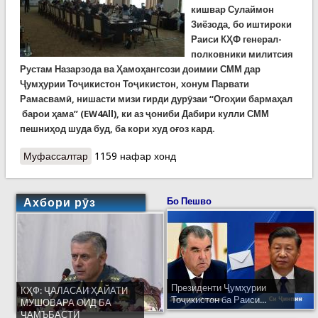
кишвар Сулаймон
Зиёзода, бо иштироки
Раиси КҲФ генерал-
полковники милитсия
Рустам Назарзода ва Ҳамоҳангсози доимии СММ дар
Ҷумҳурии Тоҷикистон Тоҷикистон, хонум Парвати
Рамасвамӣ, нишасти мизи гирди дурӯзаи “Огоҳии бармаҳал
барои ҳама” (EW4All), ки аз ҷониби Дабири кулли СММ
пешниҳод шуда буд, ба кори худ оғоз кард.
Муфассалтар
о Мизи гирди дурӯзаи «Огоҳии бармаҳал барои
1159 нафар хонд
ҳама» (EW4All)
Ахбори рӯз
Бо Пешво
Президенти Ҷумҳурии
КҲФ: ҶАЛАСАИ ҲАЙАТИ
Тоҷикистон ба Раиси...
МУШОВАРА ОИД БА
ҶАМЪБАСТИ