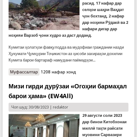
расид. 17 нафар дар
селҳои шаҳри Ваҳдат
ҷон бохтанд, 2 нафар
дар ноҳияи Рӯдакӣ ва 2
нафари дигар дар
ноҳияи Варзоб ҷони худро аз даст доданд.
Кумитаи ҳолатҳои фавқулодда ва мудофиаи граждании назди
Ҳукумати Ҷумҳурии Тоҷикистон аз ҳисоби захираҳои дохилии
Кумита барои бартараф намудани паёмадҳои...
Муфассалтар
о Шумори куштагони сел дар рӯзҳои охир ба 21
1208 нафар хонд
нафар расид
Мизи гирди дурӯзаи «Огоҳии бармаҳал
барои ҳама» (EW4All)
Чоп шуд: 30/08/2023 |
redaktor
29 августи соли 2023
дар бинои Китобхонаи
миллӣ таҳти раёсати
муовини Сарвазири