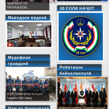
ҶАМЪБАСТИ
НАТИҶАҲОИ...
30 СОЛИ НАҶОТ
Маводҳои видеоӣ
Мудофиаи
гражданӣ
Робитаҳои
байналмилалӣ
КҲФ: Ҳамкориҳо бозҳам
тақвият ёфтаанд
Ширкати ҳайати Тоҷикистон дар
Илм ва фанноварӣ