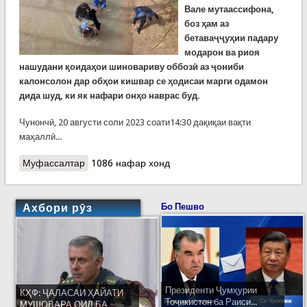
Вале мутаассифона,
боз ҳам аз
бетаваҷҷуҳии падару
модарон ва риоя
нашудани қоидаҳои шиновариву оббозӣ аз ҷониби
калонсолон дар обҳои кишвар се ҳодисаи марги одамон
дида шуд, ки як нафари онҳо наврас буд.
Чунончӣ, 20 августи соли 2023 соати14:30 дақиқаи вақти
маҳаллӣ...
Муфассалтар
о Се ғарқшудаи рӯзҳои охир. Яке ҳамагӣ 11 сол
1086 нафар хонд
дошт
Ахбори рӯз
Бо Пешво
Президенти Ҷумҳурии
КҲФ: ҶАЛАСАИ ҲАЙАТИ
Тоҷикистон ба Раиси...
МУШОВАРА ОИД БА