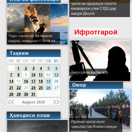
ҷаласаи идораҳои наҷоти
кишварҳои узви СҲШ дар
шаҳри Деҳлӣ
Ифротгароӣ
Чаро замин рӯ ба гармои
шадид овардааст? Илм чӣ...
Тақвим
ПН
ВТ
СР
ЧТ
ПТ
СБ
ВС
1
2
3
4
5
6
Терроризм вабои аср
7
8
9
10
11
12
13
14
15
16
17
18
19
20
Омор
21
22
23
24
25
26
27
28
29
30
31
August 2023
Ҳаводиси олам
Идомаи ҷаласаҳои
ҷамъбастии Комиссияҳои
ҳолатҳои...