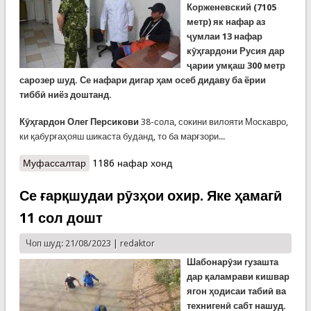
Корженевский (7105
метр) як нафар аз
ҷумлаи 13 нафар
кӯҳгардони Русия дар
ҷарии умқаш 300 метр
сарозер шуд. Се нафари дигар ҳам осеб дидаву ба ёрии
тиббӣ ниёз доштанд.
Кӯҳгардон Олег Персикови
38-сола, сокини вилояти Москавро,
ки қабурғаҳояш шикаста буданд, то ба марғзори...
Муфассалтар
о Анҷоми амалиёти наҷоти 13 кӯҳгарди Русия.
1186 нафар хонд
Иттилои расмӣ (ВИДЕО)
Се ғарқшудаи рӯзҳои охир. Яке ҳамагӣ
11 сол дошт
Чоп шуд: 21/08/2023 |
redaktor
Ша
бонарӯзи гузашта
дар қаламрави кишвар
ягон ҳодисаи табиӣ ва
технигенӣ сабт нашуд.