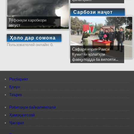
Сарбози наҷот
Тӯфонҳои харобкори
август
Ҳоло дар сомона
Пользователей онлайн: 0.
Сафари кории Раиси
Кумитаи ҳолатҳои
фавқулодда ба вилояти...
Роҳбарият
Қонун
Таърих
Робитаҳои байналмилалӣ
Ҳамоҳангсозӣ
Ҷасорат