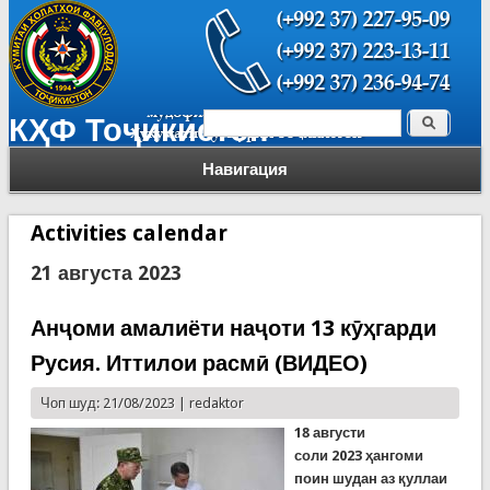
Поиск
КҲФ Тоҷикистон
Форма поиска
Навигация
Activities calendar
21 августа 2023
Анҷоми амалиёти наҷоти 13 кӯҳгарди
Русия. Иттилои расмӣ (ВИДЕО)
Чоп шуд: 21/08/2023 |
redaktor
18 август
и
соли
2023
ҳангоми
поин шудан аз қуллаи