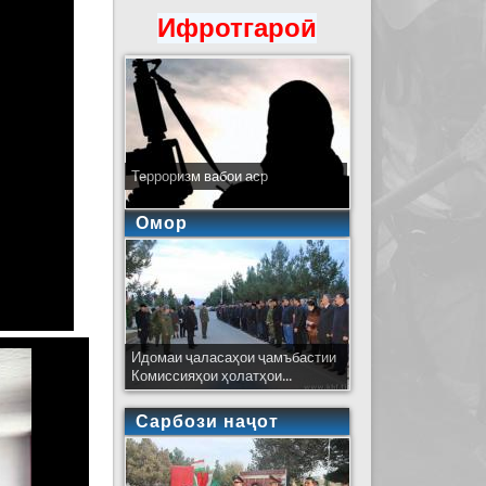
Ифротгароӣ
Терроризм вабои аср
Омор
Идомаи ҷаласаҳои ҷамъбастии
Комиссияҳои ҳолатҳои...
Сарбози наҷот