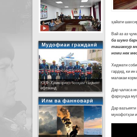
ҳайати шахси
Вай аз аз ҷум
ба шумо бар
Мудофиаи гражданӣ
ташаккур ме
номи нек ме
Хидмати соби
гардид, ки ин
малакаи корм
КҲФ: Ҳамкориҳо бозҳам тақвият
ёфтаанд
Дар ҷаласа и
фархунда муб
Илм ва фанноварӣ
Дар вазъияти
мукофотҳои и