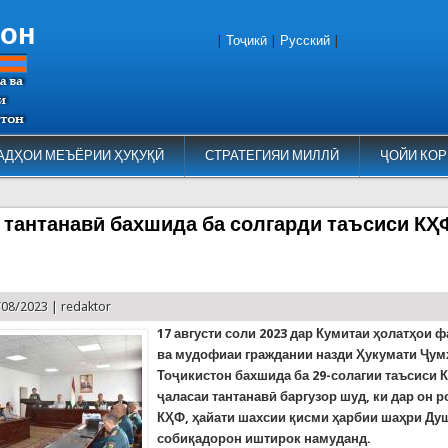
тон
|
Тоҷикӣ
|
Русский
|
АДҲОИ МЕЪЁРИИ ҲУҚУҚӢ
СТРАТЕГИЯИ МИЛЛӢ
ҶОЙИ КОР
 тантанавӣ бахшида ба солгарди таъсиси КҲ
)
/08/2023 |
redaktor
17 августи соли 2023 дар Кумитаи
ҳ
олат
ҳ
ои ф
ва мудофиаи граждании назди
Ҳ
укумати
Ҷ
ум
То
ҷ
икистон бахшида ба 29-солагии таъсиси 
ҷ
аласаи тантанав
ӣ
баргузор шуд, ки дар он р
К
Ҳ
Ф,
ҳ
айати шахсии
қ
исми
ҳ
арби
и шаҳри Ду
собиқадорон иштирок намуданд.