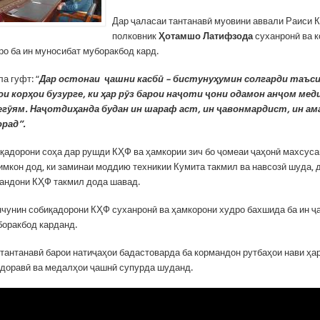
Дар ҷаласаи тантанавӣ муовини аввали Раиси 
полковник
Ҳотамшо Латифзода
суханронӣ ва 
ро ба ин муносибат муборакбод кард.
ла гуфт: “
Дар остонаи ҷашни касбӣ – бистунуҳумин солгарди таъс
ои корҳои бузурге, ки ҳар рӯз барои наҷоти ҷони одамон анҷом мед
гӯям. Наҷотдиҳанда будан ин шараф аст, ин ҷавонмардист, ин ам
орад”.
қадорони соҳа дар рушди КҲФ ва ҳамкории зич бо ҷомеаи ҷаҳонӣ махсуса
 имкон дод, ки заминаи моддию техникии Кумита такмил ва навсозӣ шуда,
андони КҲФ такмил дода шавад.
нчунин собиқадорони КҲФ суханронӣ ва ҳамкорони худро бахшида ба ин ҷ
оракбод карданд.
 тантанавӣ барои натиҷаҳои бадастоварда ба кормандон рутбаҳои нави ҳар
доравӣ ва медалҳои ҷашнӣ супурда шуданд.