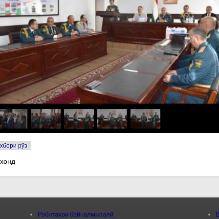
хбори рӯз
 хонд
Робитаҳои байналмилалӣ
В