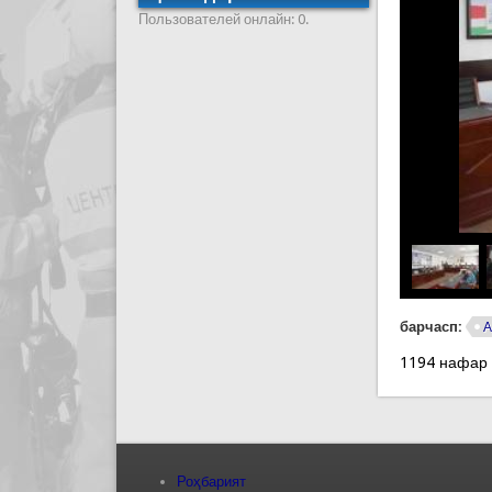
Пользователей онлайн: 0.
барчасп:
А
1194 нафар
Роҳбарият