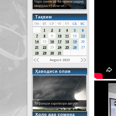
Чаро замин рӯ ба гармои шадид
овардааст? Илм чӣ...
Тақвим
ПН
ВТ
СР
ЧТ
ПТ
СБ
ВС
1
2
3
4
5
6
7
8
9
10
11
12
13
14
15
16
17
18
19
20
21
22
23
24
25
26
27
28
29
30
31
August 2023
Ҳаводиси олам
Тӯфонҳои харобкори август
Ҳоло дар сомона