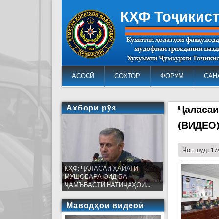
КҲФ Тоҷикис
АСОСӢ
СОХТОР
ФОРУМ
САН
Ахбори рӯз
Ҷаласаи
(ВИДЕО
Чоп шуд: 17
КҲФ: ҶАЛАСАИ ҲАЙАТИ
МУШОВАРА ОИД БА
ҶАМЪБАСТИ НАТИҶАҲОИ...
Маводҳои видеоӣ