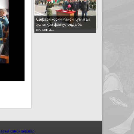
Сафари кории Раиси Кумитаи
ҳолатҳои фавқулодда ба
вилояти...
азъи ҳавои кишвар