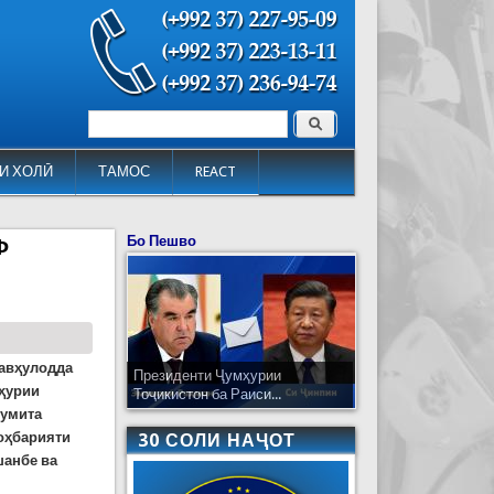
Поиск
Форма поиска
И ХОЛӢ
ТАМОС
REACT
Бо Пешво
Ф
ав
ҳ
улодда
Президенти Ҷумҳурии
ҳ
урии
Тоҷикистон ба Раиси...
Кумита
о
ҳ
барияти
30 СОЛИ НАҶОТ
шанбе ва