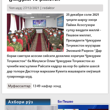
Чоп шуд: 27/12/2021 |
redaktor
25 декабри соли 2021
ҷиҳати шарҳу эзоҳи
Паёми Асосгузори
сулҳу ваҳдати миллӣ -
Пешвои миллат,
Президенти Ҷумҳурии
Тоҷикистон муҳтарам
Эмомалӣ Раҳмон “Дар
бораи самтҳои асосии сиёсати дохилию хориҷии Ҷумҳурии
Тоҷикистон” ба Маҷлиси Олии Ҷумҳурии Тоҷикистон аз
ҷониби масъулини Раёсати кадрҳо ва кор бо ҳайати шахсӣ
дар толори Дастгоҳи марказии Кумита машварати омӯзишӣ
гузаронида шуд.
Муфассалтар
о Машғулияти фаҳмондадиҳӣ ҷиҳати шарҳи
1349 нафар хонд
муҳтавои Паёми Президенти Ҷумҳурии
Тоҷикистон
Ахбори рӯз
Бо Пешво