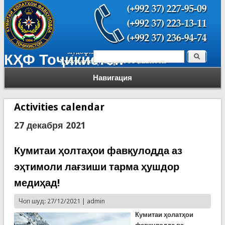
Поиск
КҲФ Тоҷикистон
Форма поиска
Навигация
Activities calendar
27 декабря 2021
Кумитаи ҳолтаҳои фавқулодда аз
эҳтимоли лағзиши тарма ҳушдор
медиҳад!
Чоп шуд: 27/12/2021 |
admin
К
умитаи ҳолатҳои