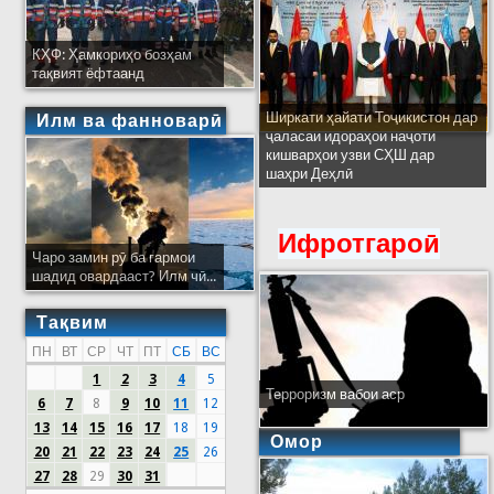
КҲФ: Ҳамкориҳо бозҳам
тақвият ёфтаанд
Ширкати ҳайати Тоҷикистон дар
Илм ва фанноварӣ
ҷаласаи идораҳои наҷоти
кишварҳои узви СҲШ дар
шаҳри Деҳлӣ
Ифротгароӣ
Чаро замин рӯ ба гармои
шадид овардааст? Илм чӣ...
Тақвим
ПН
ВТ
СР
ЧТ
ПТ
СБ
ВС
1
2
3
4
5
Терроризм вабои аср
6
7
8
9
10
11
12
13
14
15
16
17
18
19
Омор
20
21
22
23
24
25
26
27
28
29
30
31