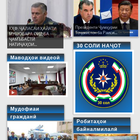
Президенти Ҷумҳурии
КҲФ: ҶАЛАСАИ ҲАЙАТИ
Тоҷикистон ба Раиси...
МУШОВАРА ОИД БА
ҶАМЪБАСТИ
НАТИҶАҲОИ...
30 СОЛИ НАҶОТ
Маводҳои видеоӣ
Мудофиаи
гражданӣ
Робитаҳои
байналмилалӣ