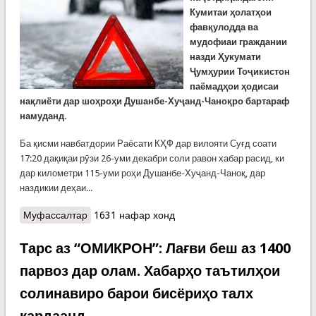
Кумитаи ҳолатҳои
фавқулодда ва
мудофиаи граждании
назди Ҳукумати
Ҷумҳурии Тоҷикистон
паёмадҳои ҳодисаи
нақлиёти дар шоҳроҳи Душанбе-Хуҷанд-Чаноқро бартараф
намуданд.
Ба қисми навбатдории Раёсати КҲФ дар вилояти Суғд соати
17:20 дақиқаи рӯзи 26-уми декабри соли равон хабар расид, ки
дар километри 115-уми роҳи Душанбе-Хуҷанд-Чаноқ, дар
наздикии деҳаи...
Муфассалтар
о Ҳодисаи нақлиётӣ дар роҳи Душанбе-Хуҷанд.
1631 нафар хонд
Ҳалокати ронандаи 36-сола, ки натавонист
мошинро идора кунад
Тарс аз “ОМИКРОН”: Лағви беш аз 1400
парвоз дар олам. Хабарҳо таътилҳои
солинавиро барои бисёриҳо талх