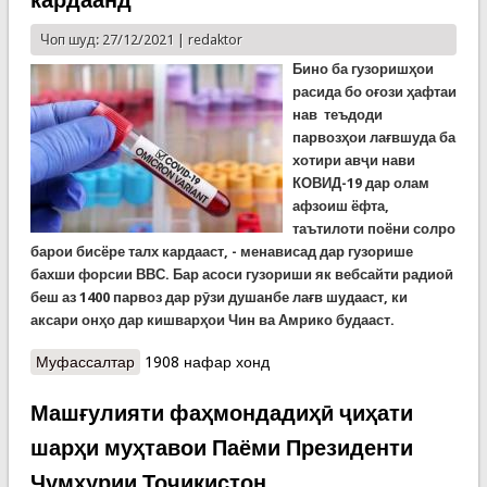
кардаанд
Чоп шуд: 27/12/2021 |
redaktor
Бино ба гузоришҳои
расида бо оғози ҳафтаи
нав теъдоди
парвозҳои лағвшуда ба
хотири авҷи нави
КОВИД-19 дар олам
афзоиш ёфта,
таътилоти поёни солро
барои бисёре талх кардааст, - менависад дар гузорише
бахши форсии ВВС. Бар асоси гузориши як вебсайти радиоӣ
беш аз 1400 парвоз дар рӯзи душанбе лағв шудааст, ки
аксари онҳо дар кишварҳои Чин ва Амрико будааст.
Муфассалтар
о Тарс аз “ОМИКРОН”: Лағви беш аз 1400
1908 нафар хонд
парвоз дар олам. Хабарҳо таътилҳои
солинавиро барои бисёриҳо талх кардаанд
Машғулияти фаҳмондадиҳӣ ҷиҳати
шарҳи муҳтавои Паёми Президенти
Ҷумҳурии Тоҷикистон