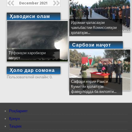
December 2021
Ҳаводиси олам
Идомаи ҷаласаҳои
ҷамъбастии Комиссияҳои
ҳолатҳои...
Сарбози наҷот
Тӯфонҳои харобкори
август
Ҳоло дар сомона
Пользователей онлайн: 0.
Сафари кории Раиси
Кумитаи ҳолатҳои
фавқулодда ба вилояти...
Роҳбарият
Қонун
Таърих