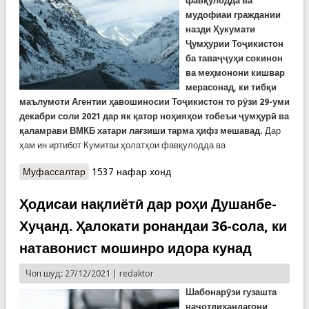
фавқулодда ва
мудофиаи граждании
назди Ҳукумати
Ҷумҳурии Тоҷикистон
ба таваҷҷуҳи сокинон
ва меҳмонони кишвар
мерасонад, ки тибқи
маълумоти Агентии ҳавошиносии Тоҷикистон то рӯзи 29-уми
декабри соли 2021 дар як қатор ноҳияҳои тобеъи ҷумҳурӣ ва
қаламрави ВМКБ хатари лағзиши тарма ҳифз мешавад.
Дар
ҳам ин иртибот Кумитаи ҳолатҳои фавқулодда ва
Муфассалтар
о Кумитаи ҳолтаҳои фавқулодда аз эҳтимоли
1537 нафар хонд
лағзиши тарма ҳушдор медиҳад!
Ҳодисаи нақлиётӣ дар роҳи Душанбе-
Хуҷанд. Ҳалокати ронандаи 36-сола, ки
натавонист мошинро идора кунад
Чоп шуд: 27/12/2021 |
redaktor
Шабонарӯзи гузашта
наҷотдиҳандагони