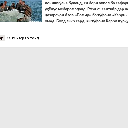
донишҷӯёне буданд, ки бори аввал ба сафар
уқёнус мебаромаданд. Рӯзи 21 сентябр дар 
ҷазираҳои Азов «Помир» ба тӯфони «Керри»
омад.
Бояд зикр кард, ки тӯфони Керри пурқ
ар
о Ҳалокати киштии “Помир” 64 сол пеш
2305 нафар хонд