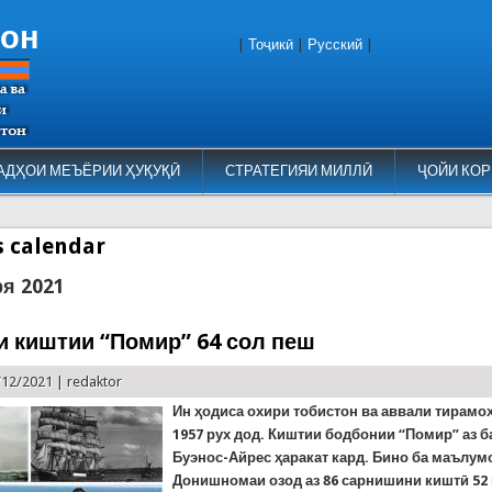
тон
|
Тоҷикӣ
|
Русский
|
АДҲОИ МЕЪЁРИИ ҲУҚУҚӢ
СТРАТЕГИЯИ МИЛЛӢ
ҶОЙИ КОР
es calendar
ря 2021
и киштии “Помир” 64 сол пеш
/12/2021 |
redaktor
Ин ҳодиса охири тобистон ва аввали тирамо
1957
рух дод. Киштии бодбонии “Помир”
аз 
Буэнос-Айрес
ҳаракат кард. Бино ба маълум
Донишномаи озод аз 86 сарнишини киштӣ 5