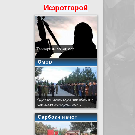
Ифротгароӣ
Терроризм вабои аср
Омор
Идомаи ҷаласаҳои ҷамъбастии
Комиссияҳои ҳолатҳои...
Сарбози наҷот