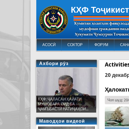
КҲФ Тоҷикис
АСОСӢ
СОХТОР
ФОРУМ
САН
Ахбори рӯз
Activiti
20 декаб
Ҳалокат
КҲФ: ҶАЛАСАИ ҲАЙАТИ
Чоп шуд: 20
МУШОВАРА ОИД БА
ҶАМЪБАСТИ НАТИҶАҲОИ...
Маводҳои видеоӣ