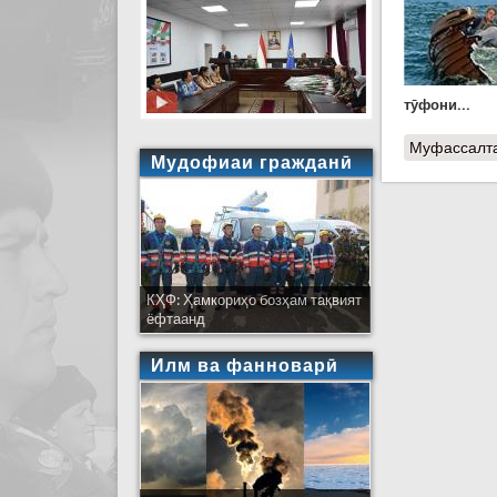
тӯфони...
Муфассалт
Мудофиаи гражданӣ
КҲФ: Ҳамкориҳо бозҳам тақвият
ёфтаанд
Илм ва фанноварӣ