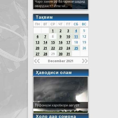
Чаро замин рӯ ба гармои шадид
овардааст? Илм чӣ...
Тақвим
ПН
ВТ
СР
ЧТ
ПТ
СБ
ВС
1
2
3
4
5
6
7
8
9
10
11
12
13
14
15
16
17
18
19
20
21
22
23
24
25
26
27
28
29
30
31
December 2021
Ҳаводиси олам
Тӯфонҳои харобкори август
Ҳоло дар сомона