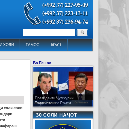
Поиск
Форма поиска
И ХОЛӢ
ТАМОС
REACT
Бо Пешво
Президенти Ҷумҳурии
Тоҷикистон ба Раиси...
ҳи соли
соли
бандари
30 СОЛИ НАҶОТ
оти
2 нафараш