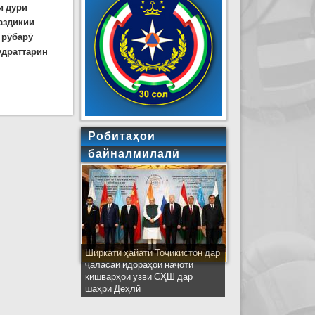
и дури
наздикии
 рӯбарӯ
удраттарин
Робитаҳои
байналмилалӣ
Ширкати ҳайати Тоҷикистон дар
ҷаласаи идораҳои наҷоти
кишварҳои узви СҲШ дар
шаҳри Деҳлӣ