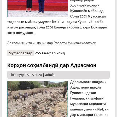
Ҳосилоти ноҳияи
Кўшониён мебошад.
Соли 2001 Муассисаи
таҳсилоти миёнаи умумии №11 -и ноҳияи Кўшониёнро ба
итмом расонида, соли 2006 Колеҷи тиббии шаҳри Бохтарро
хатм намудааст.
Аз соли 2012 то ин ҷониб дар Раёсати Кумитаи ҳолатҳои
Муфассалтар
о Ифтихорнома ба Ҳабиба Холова
2553 нафар хонд
Корҳои соҳилбандӣ дар Адрасмон
Чоп шуд: 25/08/2020 |
admin
Дар ҷамоати шаҳраки
Адрасмони шаҳри
Гулистон деҳаи
Гулдара, ки шафати
муассисаи таҳсилоти
миёнаи умумии №4, ки
дар минтақаи хавфнок