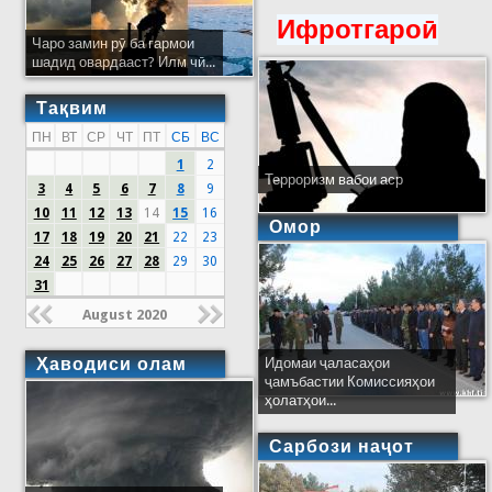
Ифротгароӣ
Чаро замин рӯ ба гармои
шадид овардааст? Илм чӣ...
Тақвим
ПН
ВТ
СР
ЧТ
ПТ
СБ
ВС
1
2
Терроризм вабои аср
3
4
5
6
7
8
9
10
11
12
13
14
15
16
Омор
17
18
19
20
21
22
23
24
25
26
27
28
29
30
31
August 2020
Ҳаводиси олам
Идомаи ҷаласаҳои
ҷамъбастии Комиссияҳои
ҳолатҳои...
Сарбози наҷот