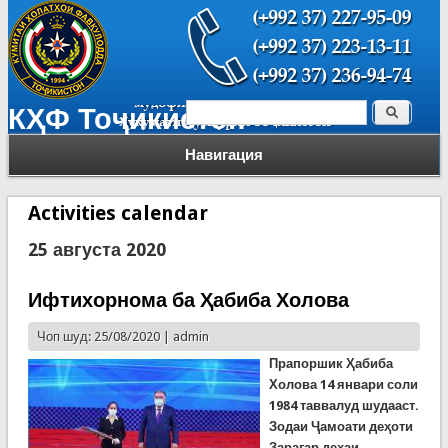
Поиск
КҲФ Тоҷикистон
Форма поиска
Навигация
Activities calendar
25 августа 2020
Ифтихорнома ба Ҳабиба Холова
Чоп шуд: 25/08/2020 |
admin
Прапоршик
Ҳабиба
Холова
14 январи соли
1984 таввалуд шудааст.
Зодаи Ҷамоати деҳоти
Зарагар деҳаи