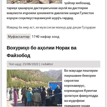
ҷойгир мебошад,
тариқи ҳашарҳои дастаҷамъонаи аҳолӣ ва дастгирии
мақомоти иҷроияи ҳокимияти давлатии шаҳри Гулистон
корҳои соҳилмустаҳкамкунӣ шурӯъ гардид
.
Маврид ба зикр аст, ки муассисаи мазкур дар деҳаи Гулдараи
Муфассалтар
о Корҳои соҳилбандӣ дар Адрасмон
1740 нафар хонд
Вохуриҳо бо аҳолии Норак ва
Файзобод
Чоп шуд: 25/08/2020 |
redaktor
Бо мақсади пешгирии
паҳншавии бемории
сироятии
коронавирус,
кормандони Кумитаи
ҳолатҳои фавқулодда
ва мудофиаи
граждании назди