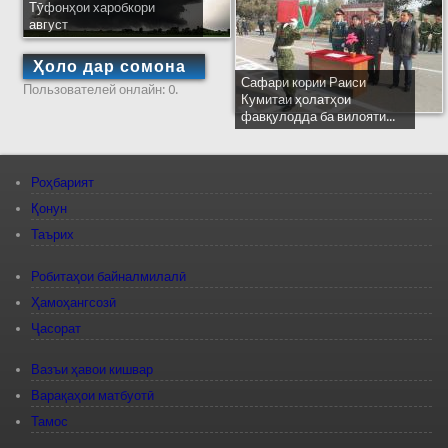
Тӯфонҳои харобкори
август
Ҳоло дар сомона
Сафари кории Раиси
Пользователей онлайн: 0.
Кумитаи ҳолатҳои
фавқулодда ба вилояти...
Роҳбарият
Қонун
Таърих
Робитаҳои байналмилалӣ
Ҳамоҳангсозӣ
Ҷасорат
Вазъи ҳавои кишвар
Варақаҳои матбуотӣ
Тамос