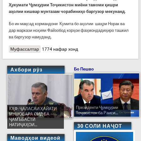
Ҳукумати Ҷумҳурии Тоҷикистон миёни тамоми қишри
аҳолии кишвар мунтазам чорабиниҳо баргузор мекунанд.
Бо ин мақсад кормандони Кумита бо аҳолии шаҳри Норак ва
дар маркази ноҳияи Файзобод корҳои фаҳмондадиҳиро ташкил
ва баргузор намуданд.
Муфассалтар
о Вохуриҳо бо аҳолии Норак ва Файзобод
1774 нафар хонд
Ахбори рӯз
Бо Пешво
Президенти Ҷумҳурии
КҲФ: ҶАЛАСАИ ҲАЙАТИ
Тоҷикистон ба Раиси...
МУШОВАРА ОИД БА
ҶАМЪБАСТИ
НАТИҶАҲОИ...
30 СОЛИ НАҶОТ
Маводҳои видеоӣ