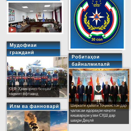
Мудофиаи
гражданӣ
Робитаҳои
байналмилалӣ
КҲФ: Ҳамкориҳо бозҳам
тақвият ёфтаанд
Ширкати ҳайати Тоҷикистон дар
Илм ва фанноварӣ
ҷаласаи идораҳои наҷоти
кишварҳои узви СҲШ дар
шаҳри Деҳлӣ