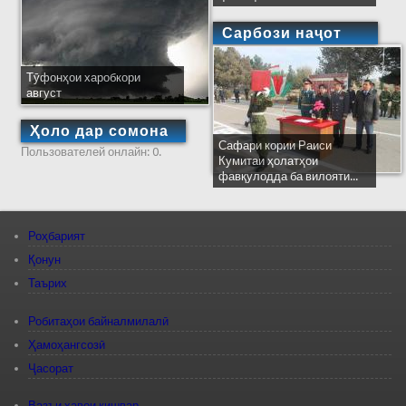
Сарбози наҷот
Тӯфонҳои харобкори
август
Ҳоло дар сомона
Сафари кории Раиси
Пользователей онлайн: 0.
Кумитаи ҳолатҳои
фавқулодда ба вилояти...
Роҳбарият
Қонун
Таърих
Робитаҳои байналмилалӣ
Ҳамоҳангсозӣ
Ҷасорат
Вазъи ҳавои кишвар