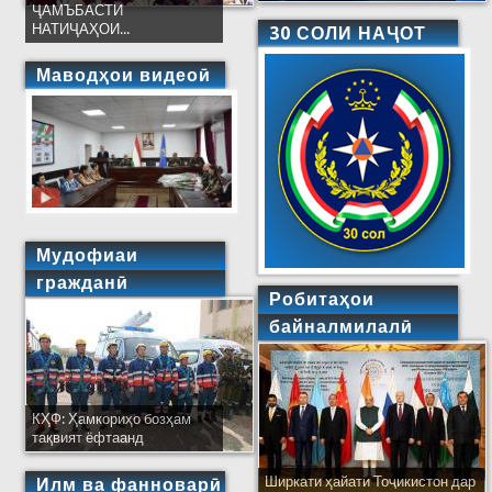
ҶАМЪБАСТИ
НАТИҶАҲОИ...
30 СОЛИ НАҶОТ
Маводҳои видеоӣ
Мудофиаи
гражданӣ
Робитаҳои
байналмилалӣ
КҲФ: Ҳамкориҳо бозҳам
тақвият ёфтаанд
Ширкати ҳайати Тоҷикистон дар
Илм ва фанноварӣ