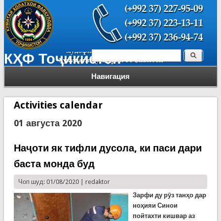
Поиск
КҲФ Тоҷикистон
Форма поиска
Навигация
Activities calendar
01 августа 2020
Наҷоти як тифли дусола, ки паси дари
баста монда буд
Чоп шуд: 01/08/2020 |
redaktor
Зарфи ду рӯз танҳо дар
ноҳияи Синои
пойтахти кишвар аз