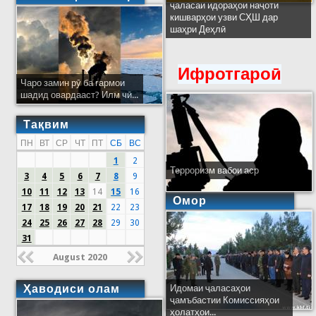
ҷаласаи идораҳои наҷоти
кишварҳои узви СҲШ дар
шаҳри Деҳлӣ
Ифротгароӣ
Чаро замин рӯ ба гармои
шадид овардааст? Илм чӣ...
Тақвим
ПН
ВТ
СР
ЧТ
ПТ
СБ
ВС
1
2
Терроризм вабои аср
3
4
5
6
7
8
9
10
11
12
13
14
15
16
Омор
17
18
19
20
21
22
23
24
25
26
27
28
29
30
31
August 2020
Ҳаводиси олам
Идомаи ҷаласаҳои
ҷамъбастии Комиссияҳои
ҳолатҳои...