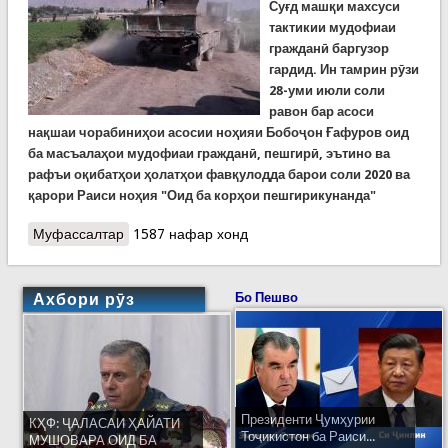
Суғд машқи махсуси
тактикии мудофиаи
гражданӣ баргузор
гардид. Ин тамрин рӯзи
28-уми июли соли
равон бар асоси
нақшаи чорабиниҳои асосии ноҳияи Бобоҷон Ғафуров оид
ба масъалаҳои мудофиаи гражданӣ, пешгирӣ, эътино ва
рафъи оқибатҳои ҳолатҳои фавқулодда барои соли 2020 ва
қарори Раиси ноҳия "Оид ба корҳои пешгирикунанда"
Муфассалтар
о Баргузории машқи махсуси тактикии
1587 нафар хонд
мудофиаи гражаданӣ дар ноҳияи Бобоҷон
Ғафуров
Ахбори рӯз
Бо Пешво
Президенти Ҷумҳурии
КҲФ: ҶАЛАСАИ ҲАЙАТИ
Тоҷикистон ба Раиси...
МУШОВАРА ОИД БА