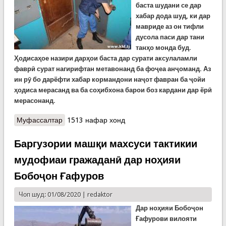
баста шудани се дар
хабар дода шуд, ки дар
мавриде аз он тифли
дусола паси дар тани
танҳо монда буд.
Ҳодисаҳое назири дарҳои баста дар сурати аксулаламли
фаврӣ сурат нагирифтан метавонанд ба фоҷеа анҷоманд. Аз
ин рӯ бо дарёфти хабар кормандони наҷот фавран ба ҷойи
ҳодиса мерасанд ва ба соҳибхона барои боз кардани дар ёрӣ
мерасонанд.
Муфассалтар
о Наҷоти як тифли дусола, ки паси дари баста
1513 нафар хонд
монда буд
Баргузории машқи махсуси тактикии
мудофиаи гражаданӣ дар ноҳияи
Бобоҷон Ғафуров
Чоп шуд: 01/08/2020 |
redaktor
Дар ноҳияи Бобоҷон
Ғафурови вилояти