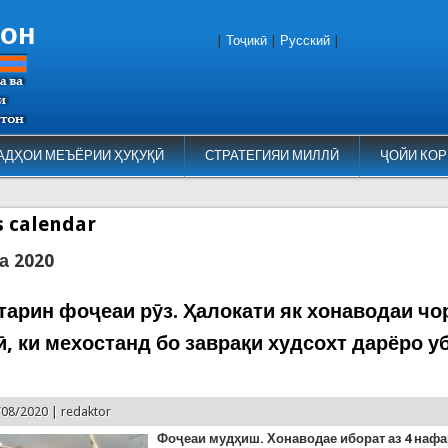
тон
|
Тоҷикӣ
|
Русский
|
АДҲОИ МЕЪЁРИИ ҲУҚУҚӢ
СТРАТЕГИЯИ МИЛЛӢ
ҶОЙИ КОР
es calendar
а 2020
арин фоҷеаи рӯз. Ҳалокати як хонаводаи ч
ӣ, ки мехостанд бо заврақи худсохт дарёро у
/08/2020 |
redaktor
Фоҷеаи мудҳиш. Хонаводае иборат аз 4 нафа