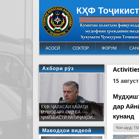
КҲФ Тоҷикис
АСОСӢ
СОХТОР
ФОРУМ
САН
Ахбори рӯз
Activiti
15 август
Мудҳишт
дар Айн
КҲФ: ҶАЛАСАИ ҲАЙАТИ
МУШОВАРА ОИД БА
кунанд
ҶАМЪБАСТИ НАТИҶАҲОИ...
Чоп шуд: 15
Маводҳои видеоӣ