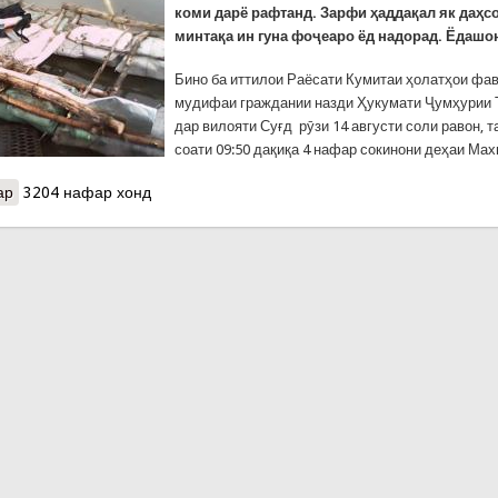
коми дарё рафтанд. Зарфи ҳаддақал як даҳс
минтақа ин гуна фоҷеаро ёд надорад. Ёдашон
Бино ба иттилои Раёсати Кумитаи ҳолатҳои фа
мудифаи граждании назди Ҳукумати Ҷумҳурии 
дар вилояти Суғд рӯзи 14 августи соли равон, 
соати 09:50 дақиқа 4 нафар сокинони деҳаи Мах
ар
о Мудҳиштарин фоҷеаи рӯз. Ҳалокати як хонаводаи чорнафара да
3204 нафар хонд
убур кунанд