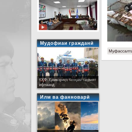
Мудофиаи гражданӣ
Муфассалт
КҲФ: Ҳамкориҳо бозҳам тақвият
ёфтаанд
Илм ва фанноварӣ