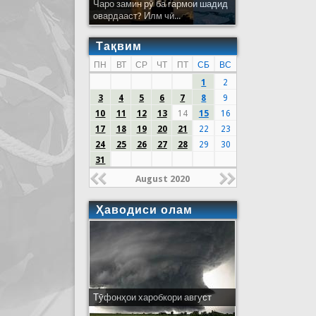
Чаро замин рӯ ба гармои шадид
овардааст? Илм чӣ...
Тақвим
ПН
ВТ
СР
ЧТ
ПТ
СБ
ВС
1
2
3
4
5
6
7
8
9
10
11
12
13
14
15
16
17
18
19
20
21
22
23
24
25
26
27
28
29
30
31
August 2020
Ҳаводиси олам
Тӯфонҳои харобкори август