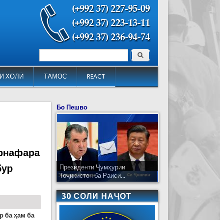
Поиск
Форма поиска
И ХОЛӢ
ТАМОС
REACT
Бо Пешво
орнафара
бур
Президенти Ҷумҳурии
Тоҷикистон ба Раиси...
30 СОЛИ НАҶОТ
р ба ҳам ба