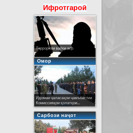
Ифротгароӣ
Терроризм вабои аср
Омор
Идомаи ҷаласаҳои ҷамъбастии
Комиссияҳои ҳолатҳои...
Сарбози наҷот