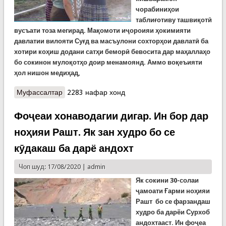
чорабиниҳои
таблиғотиву ташвиқотӣ
вусъати тоза мегирад.
Мақомоти иҷороияи ҳокимияти
давлатии вилояти Су
ғд
ва масъулони сохторҳои давлатӣ ба
хотири коҳиш додани сатҳи беморӣ бевосита дар маҳаллаҳо
бо сокинон мулоқотҳо доир менамоянд. Аммо воқеъияти
ҳол нишон медиҳад,
Муфассалтар
о Пешгирӣ аз сироят ба КОВИД-19. Корҳои
2283 нафар хонд
таблиғотӣ дар Суғд
Фоҷеаи хонаводагии дигар. Ин бор дар
ноҳияи Рашт. Як зан худро бо се
кӯдакаш ба дарё андохт
Чоп шуд: 17/08/2020 |
admin
Як сокини
30
-солаи
ҷамоати Ғарми ноҳияи
Рашт бо се фарзандаш
худро ба дарёи Сурхоб
андохтааст. Ин фоҷеа