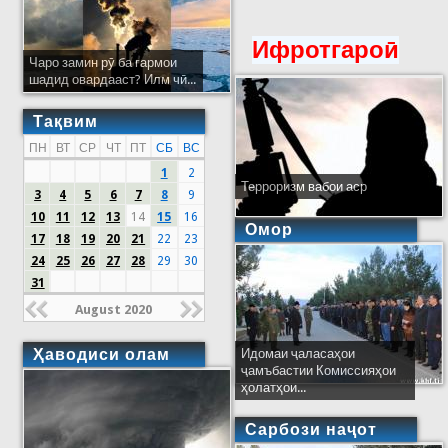
Ифротгароӣ
Чаро замин рӯ ба гармои
шадид овардааст? Илм чӣ...
Тақвим
ПН
ВТ
СР
ЧТ
ПТ
СБ
ВС
1
2
Терроризм вабои аср
3
4
5
6
7
8
9
10
11
12
13
14
15
16
Омор
17
18
19
20
21
22
23
24
25
26
27
28
29
30
31
August 2020
Ҳаводиси олам
Идомаи ҷаласаҳои
ҷамъбастии Комиссияҳои
ҳолатҳои...
Сарбози наҷот