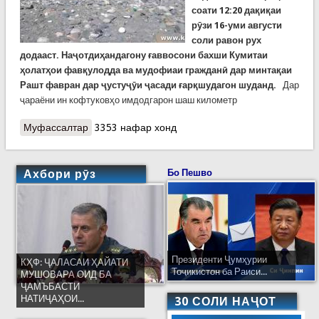
соати 12:20 дақиқаи
рӯзи 16-уми августи
соли равон рух
додааст. Наҷотдиҳандагону ғаввосони бахши Кумитаи
ҳолатҳои фавқулодда ва мудофиаи гражданӣ дар минтақаи
Рашт фавран дар ҷустуҷӯи ҷасади ғарқшудагон шуданд.
Дар
ҷараёни ин кофтуковҳо имдодгарон шаш километр
Муфассалтар
о Фоҷеаи хонаводагии дигар. Ин бор дар ноҳияи
3353 нафар хонд
Рашт. Як зан худро бо се кӯдакаш ба дарё
андохт
Ахбори рӯз
Бо Пешво
Президенти Ҷумҳурии
КҲФ: ҶАЛАСАИ ҲАЙАТИ
Тоҷикистон ба Раиси...
МУШОВАРА ОИД БА
ҶАМЪБАСТИ
НАТИҶАҲОИ...
30 СОЛИ НАҶОТ