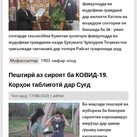
фавқулодда ва
мудофиаи гражданӣ
дар вилояти Хатлон ва
воҳидҳои сохтории он
бахшида ба 26 - умин
солгарди таъсисёбии Кумитаи ҳолатҳои фавқулодда ва
мудофиаи граждании назди Ҳукумати Ҷумҳурии Тоҷикистон
ҷамъомади тантанавӣ дар толори Раёсат гузаронида шуд.
Муфассалтар
о Тантанҳо дар Хатлон бахшида ба рузи
1903 нафар хонд
таъсисёбии Кумита
Пешгирӣ аз сироят ба КОВИД-19.
Корҳои таблиғотӣ дар Суғд
Чоп шуд: 17/08/2020 |
admin
Бо мақсади пешгирӣ ва
мубориза ба бемории
сироятии коронавирус
имрӯзҳо дар ҳамаи
гӯшаву канори
кишварамон