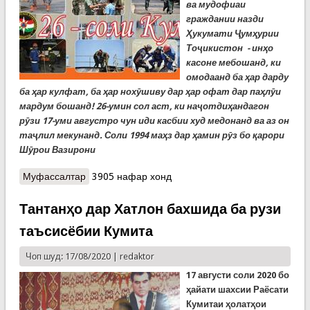
ва мудофиаи
граждании назди
Ҳукумати Ҷумҳурии
Тоҷикистон - инҳо
касоне мебошанд, ки
омодаанд ба ҳар дарду
ба ҳар кулфат, ба ҳар нохӯшиву дар ҳар офат дар паҳлӯи
мардум бошанд!
26-умин сол аст, ки наҷотдиҳандагон
рӯзи 17-уми августро чун иди касбии худ медонанд ва аз он
таҷлил мекунанд. Соли 1994 маҳз дар ҳамин рӯз бо қарори
Шӯрои Вазирони
Муфассалтар
о Кумитаи ҳолатҳои фавқулодда ва мудофиаи
3905 нафар хонд
граждании назди Ҳукумати Ҷумҳурии Тоҷикистон
26-сола шуд
Тантанҳо дар Хатлон бахшида ба рузи
таъсисёбии Кумита
Чоп шуд: 17/08/2020 |
redaktor
17 августи соли 2020 бо
ҳайати шахсии Раёсати
Кумитаи ҳолатҳои