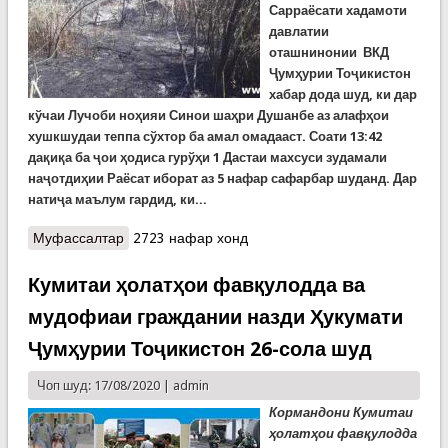
Сарраёсати хадамоти
давлатии
оташнинонии ВКД
Ҷумҳурии Тоҷикистон
хабар дода шуд, ки дар
кўчаи Лучоби ноҳияи Синои шаҳри Душанбе аз алафҳои
хушкшудаи теппа сўхтор ба амал омадааст. Соати 13:42
дақиқа ба ҷои ҳодиса гурўҳи 1 Дастаи махсуси зудамали
наҷотдиҳии Раёсат иборат аз 5 нафар сафарбар шуданд. Дар
натиҷа маълум гардид, ки...
Муфассалтар
о Сӯхтор дар Лучоб. Талафоти ҷонӣ нест.
2723 нафар хонд
Сабабҳои он таҳқиқ мешавад
Кумитаи ҳолатҳои фавқулодда ва
мудофиаи граждании назди Ҳукумати
Ҷумҳурии Тоҷикистон 26-сола шуд
Чоп шуд: 17/08/2020 |
admin
Кормандони Кумитаи
ҳолатҳои фавқулодда