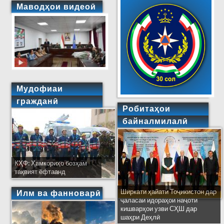
Маводҳои видеоӣ
Мудофиаи
гражданӣ
Робитаҳои
байналмилалӣ
КҲФ: Ҳамкориҳо бозҳам
тақвият ёфтаанд
Ширкати ҳайати Тоҷикистон дар
Илм ва фанноварӣ
ҷаласаи идораҳои наҷоти
кишварҳои узви СҲШ дар
шаҳри Деҳлӣ