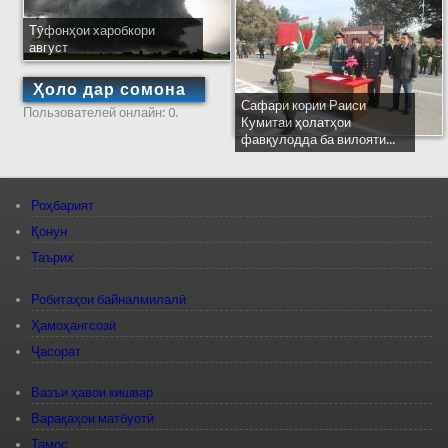
Тӯфонҳои харобкори
август
Ҳоло дар сомона
Сафари кории Раиси
Пользователей онлайн: 0.
Кумитаи ҳолатҳои
фавқулодда ба вилояти...
Роҳбарият
Қонун
Таърих
Робитаҳои байналмилалӣ
Ҳамоҳангсозӣ
Ҷасорат
Вазъи ҳавои кишвар
Варақаҳои матбуотӣ
Тамос