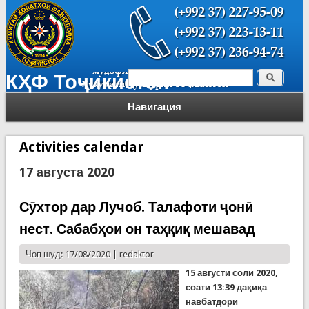
Поиск
КҲФ Тоҷикистон
Форма поиска
Навигация
Activities calendar
17 августа 2020
Сӯхтор дар Лучоб. Талафоти ҷонӣ
нест. Сабабҳои он таҳқиқ мешавад
Чоп шуд: 17/08/2020 |
redaktor
15 августи соли 2020,
соати 13:39 дақиқа
навбатдори