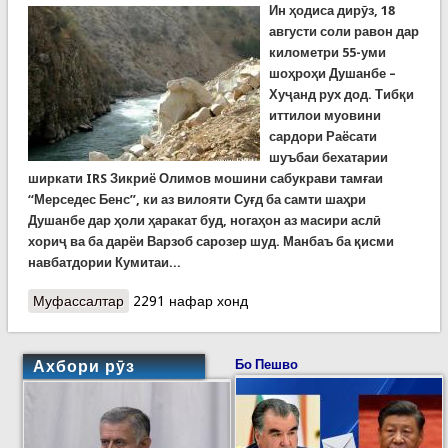
Ин ҳодиса дирӯз, 18
августи соли равон дар
километри 55-уми
шоҳроҳи Душанбе –
Хуҷанд рух дод. Тибқи
иттилои муовини
сардори Раёсати
шуъбаи бехатарии
ширкати IRS Зикриё Олимов мошини сабукрави тамғаи
“Мерседес Бенс”, ки аз вилояти Суғд ба самти шаҳри
Душанбе дар ҳоли ҳаракат буд, ногаҳон аз масири аслӣ
хориҷ ва ба дарёи Варзоб сарозер шуд. Манбаъ ба қисми
навбатдории Кумитаи...
Муфассалтар
о “Мерседес Бенс” бо ронанда ва мусофиронаш
2291 нафар хонд
ба дарёи Варзоб сарозер шуд. На аз мошин
хабареву на аз мусофиронаш. Ҷустуҷӯ идома
дорад
Ахбори рӯз
Бо Пешво