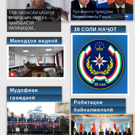
Президенти Ҷумҳурии
КҲФ: ҶАЛАСАИ ҲАЙАТИ
Тоҷикистон ба Раиси...
МУШОВАРА ОИД БА
ҶАМЪБАСТИ
НАТИҶАҲОИ...
30 СОЛИ НАҶОТ
Маводҳои видеоӣ
Мудофиаи
гражданӣ
Робитаҳои
байналмилалӣ