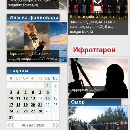
КҲФ: Ҳамкориҳо бозҳам
тақвият ёфтаанд
Ширкати ҳайати Тоҷикистон дар
Илм ва фанноварӣ
ҷаласаи идораҳои наҷоти
кишварҳои узви СҲШ дар
шаҳри Деҳлӣ
Ифротгароӣ
Чаро замин рӯ ба гармои
шадид овардааст? Илм чӣ...
Тақвим
ПН
ВТ
СР
ЧТ
ПТ
СБ
ВС
1
2
Терроризм вабои аср
3
4
5
6
7
8
9
10
11
12
13
14
15
16
Омор
17
18
19
20
21
22
23
24
25
26
27
28
29
30
31
August 2020