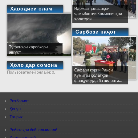
Ҳаводиси олам
Идомаи ҷаласаҳои
ҷамъбастии Комиссияҳои
ҳолатҳои...
Сарбози наҷот
Тӯфонҳои харобкори
август
Ҳоло дар сомона
Сафари кории Раиси
Пользователей онлайн: 0.
Кумитаи ҳолатҳои
фавқулодда ба вилояти...
Роҳбарият
Қонун
Таърих
Робитаҳои байналмилалӣ
Ҳамоҳангсозӣ