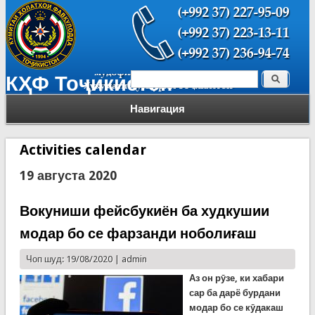
Поиск
КҲФ Тоҷикистон
Форма поиска
Навигация
Activities calendar
19 августа 2020
Вокуниши фейсбукиён ба худкушии
модар бо се фарзанди ноболиғаш
Чоп шуд: 19/08/2020 |
admin
Аз он рӯзе, ки хабари
сар ба дарё бурдани
модар бо се кӯдакаш