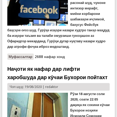
расонаӣ шуд, чуноне
интизор мерафт,
миёни корбарони
шабакаҳои иҷтимоӣ,
бахусус Фейсбук
баҳсҳое оғоз шуд. Гурӯҳе изҳори назари худтро танҳо маҳдуд
ба изҳори таъзия ва талаби омурзиши гуноҳашон аз
Офаридгор мекарданд. Гурӯҳи дугар нуқтаву назари худро
дар атрофи фоҷеа иброз медоштанд.
Муфассалтар
о Вокуниши фейсбукиён ба худкушии модар бо
2688 нафар хонд
се фарзанди ноболиғаш
Наҷоти як нафар дар лифти
харобшуда дар кӯчаи Бухорои пойтахт
Чоп шуд: 19/08/2020 |
redaktor
Рўзи 18 августи соли
2020, соати 22:05
дақиқа як сокини кӯчаи
Бухорои ноҳияи
Исмоили Сомонии