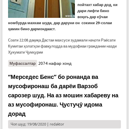
пойтахт хабар дод, ки
дари лифти бино
воқеъ дар кўчаи
номбурда махкам шуда, дар даруни он сокини 29-солаи
ҳамин бино дармондааст.
Соати 22:08 дақиқа Дастаи махсуси зудамали наҷоти Раёсати
Кумитаи ҳолатҳои фавқулодда ва мудофиаи граждании назди
Ҳукумати Ҷумҳурии
Муфассалтар
о Наҷоти як нафар дар лифти харобшуда дар
2074 нафар хонд
кӯчаи Бухорои пойтахт
“Мерседес Бенс” бо ронанда ва
мусофиронаш ба дарёи Варзоб
сарозер шуд. На аз мошин хабареву на
аз мусофиронаш. Ҷустуҷӯ идома
дорад
Чоп шуд: 19/08/2020 |
redaktor