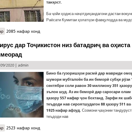
танҳост.
Ба ҷойи ҳодиса наҷотдиҳандагони дастаи воку
Раёсати Кумитаи ҳолатҳои фавқулодда ва муд
ар
о Имдодгарони Кумита тифлеро, ки паси дари баста танҳо монда
2085 нафар хонд
волидон
ирус дар Тоҷикистон низ батадриҷ ва оҳиста 
 меорад
/09/2020 |
admin
Бино ба гузоришҳои расмӣ дар мавриди ом
шумори мубталоён ба ин беморӣ субҳи рӯзи 
сентябри соли равон 30 миллиону 351 ҳазору
эълон шуд. Аз ин беморӣ дар саросари олам 
ҳазору 557 нафар ҷон бохтанд. Зарфи як ша
теъдоди нав сироятшудагон 88 ҳазору 511 ва
1925 нафар афзуд.
Созмони ҷаҳонии тандуруст
теъдоди нав
ар
о Коронавирус дар Тоҷикистон низ батадриҷ ва оҳиста рӯ ба аф
2523 нафар хонд