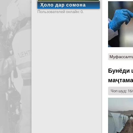
Ҳоло дар сомона
Пользователей онлайн: 0.
Муфассалт
Бунёди 
маҷтама
Чоп шуд: 16