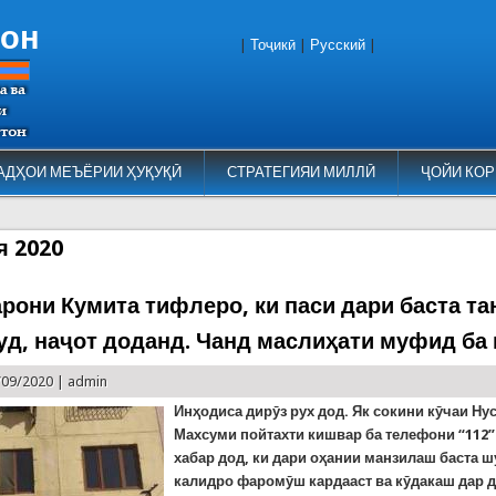
тон
|
Тоҷикӣ
|
Русский
|
АДҲОИ МЕЪЁРИИ ҲУҚУҚӢ
СТРАТЕГИЯИ МИЛЛӢ
ҶОЙИ КОР
я 2020
рони Кумита тифлеро, ки паси дари баста та
уд, наҷот доданд. Чанд маслиҳати муфид ба
/09/2020 |
admin
Инҳодиса дирӯз рух дод. Як сокини кӯчаи Ну
Махсуми пойтахти кишвар ба телефони “112” 
хабар дод, ки дари оҳании манзилаш баста 
калидро фаромӯш кардааст ва кӯдакаш дар 