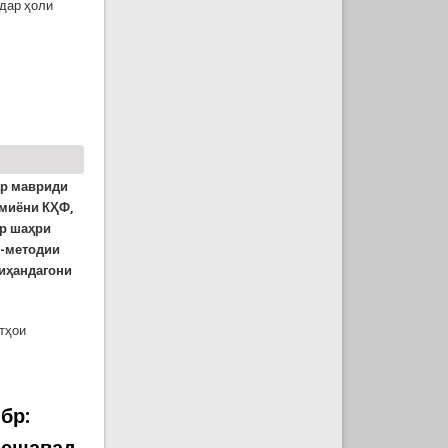
дар ҳоли
бирҳои шадид дар Исроил. Сирояти беш аз 29
ар мавриди
 миёни КҲФ,
ар шаҳри
ӣ-методии
иҳандагони
тҳои
он дар шаҳри Душанбе
бр:
мешавад