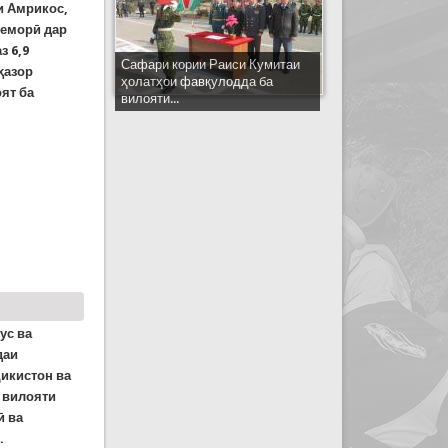
и Амрикос,
беморӣ дар
з 6,9
Сафари кории Раиси Кумитаи
ҳазор
ҳолатҳои фавқулодда ба
ят ба
вилояти...
.
и атфол баст. Дар ИМА шумори сироятшудагон ба 7
ус ва
даи
икистон ва
 вилояти
ӣ ва
.