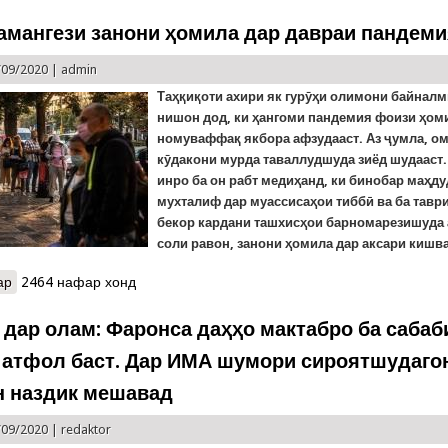
амангези занони ҳомила дар давраи пандем
/09/2020 |
admin
Таҳқиқоти ахири як гурӯҳи олимони байнал
нишон дод, ки ҳангоми пандемия фоизи ҳо
номуваффақ якбора афзудааст. Аз ҷумла, о
кӯдакони мурда таваллудшуда
зиёд шудааст.
инро ба он рабт медиҳанд, ки бинобар маҳд
мухталиф дар муассисаҳои тиббӣ ва ба тавр
бекор кардани ташхисҳои барномарезишуда 
соли равон, занони ҳомила дар аксари киш
ар
о Омори ғамангези занони ҳомила дар давраи пандемия
2464 нафар хонд
9 дар олам: Фаронса даҳҳо мактабро ба сабаб
 атфол баст. Дар ИМА шумори сироятшудагон
 наздик мешавад
/09/2020 |
redaktor