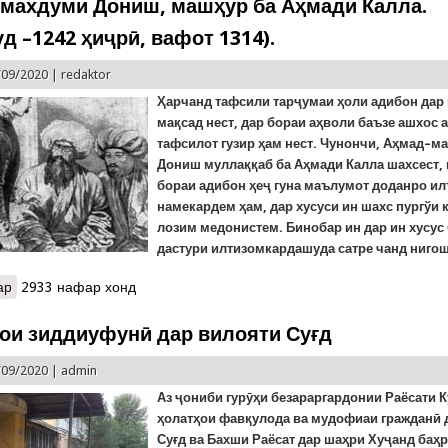
 махдуми Дониш, машҳур ба Аҳмади Калла.
д –1242 ҳиҷрӣ, вафот 1314).
/09/2020 |
redaktor
Ҳарчанд тафсили тарҷумаи ҳоли адибон дар
мақсад нест, дар бораи аҳволи баъзе ашхос а
тафсилот гузир ҳам нест. Чунончи, Аҳмад–м
Дониш муллаққаб ба Аҳмади Калла шахсест, 
бораи адибон ҳеҷ гуна маълумот доданро и
намекардем ҳам, дар хусуси ин шахс пургўи 
лозим медонистем. Бинобар ин дар ин хусус
дастури илтизомкардашуда сатре чанд нигош
ар
о Аҳмад – махдуми Дониш, машҳур ба Аҳмади Калла. (таваллуд –
2933 нафар хонд
ои зиддиуфунӣ дар вилояти Суғд
/09/2020 |
admin
Аз ҷониби гурӯҳи безараргардонии Раёсати 
ҳолатҳои фавқулода ва мудофиаи гражданӣ 
Суғд ва Бахши Раёсат дар шаҳри Хуҷанд баҳр