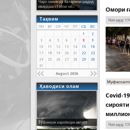
Чаро замин рӯ ба гармои шадид
овардааст? Илм чӣ...
Омори ғ
Тақвим
Чоп шуд: 17
ПН
ВТ
СР
ЧТ
ПТ
СБ
ВС
1
2
3
4
5
6
7
8
9
10
11
12
13
14
15
16
17
18
19
20
21
22
23
24
25
26
27
28
29
30
31
August 2026
Муфассалт
Ҳаводиси олам
Covid-1
сирояти
миллион
Тӯфонҳои харобкори август
Чоп шуд: 17