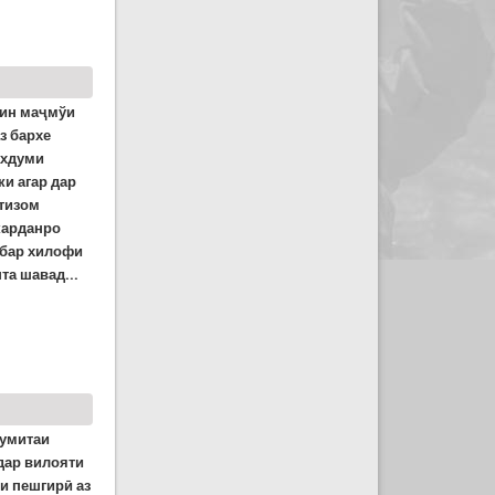
 ин маҷмўи
з бархе
ахдуми
ки агар дар
лтизом
карданро
 бар хилофи
та шавад...
1242 ҳиҷрӣ, вафот 1314).
Кумитаи
дар вилояти
и пешгирӣ аз