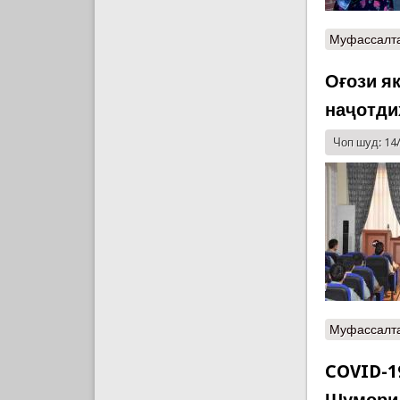
Муфассалт
Оғози я
наҷотди
Чоп шуд: 14
Муфассалт
COVID-19
Шумори 