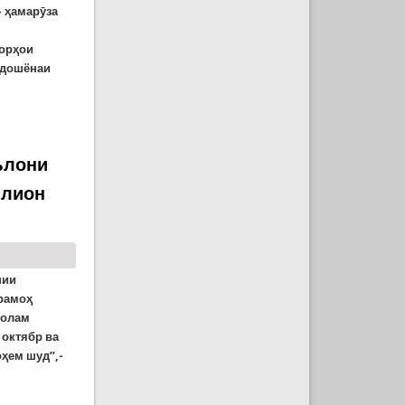
 ҳамарӯза
корҳои
ндошёнаи
ълони
ллион
нии
ирамоҳ
 олам
 октябр ва
ҳем шуд”,-