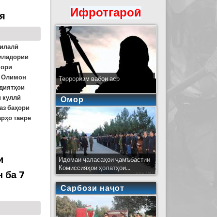
Ифротгароӣ
ия
милалӣ
миладории
мори
Олимон
Терроризм вабои аср
удиятҳои
и куллӣ
Омор
аз баҳори
варҳо
тавре
и
Идомаи ҷаласаҳои ҷамъбастии
Комиссияҳои ҳолатҳои...
 ба 7
Сарбози наҷот