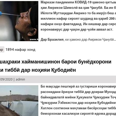
Маркази
пандемияи КОВИД-19 ҳамоно қитъа
ҳам Амрикои Шимолӣ ва ҳам Ҷанубӣ. Ба ин 
Иёлоти Муттаҳидаи Амрико то ба имрӯз беш а
миллион нафар сироят шуданд ва қариб 200 
нафари онҳо фавтиданд. Ин кишвар дар сиро
коронавирус дар ҷаҳон дар ҷойи аввал аст.
Дар Бразилия
, ки ҳамоно дар Амрикои Ҷанубӣ..
ар
о Covid-19 дар олам: Фаронса даҳҳо мактабро ба сабаби сироят
1894 нафар хонд
миллион наздик мешавад
шаҳраки хайманишинон барои бунёдкорони
и тиббӣ дар ноҳияи Қубодиён
/09/2020 |
admin
Бо мақсади пешгирӣ аз густариши коронавир
расонидани ёриҳои тиббӣ дар доираи Муоҳа
байнидавлатӣ миёни Ҳукумати Ҷумҳурии Тоҷ
Ҷумҳурии Ӯзбекистон дар ноҳияи Қубодийни
Хатлон сохтмони маҷтамаи бисёрсоҳаи тибб
беморхонаи касалиҳои сироятӣ идома дорад