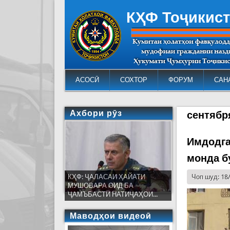
КҲФ Тоҷикис
АСОСӢ
СОХТОР
ФОРУМ
САН
Ахбори рӯз
сентябр
Имдодга
монда б
КҲФ: ҶАЛАСАИ ҲАЙАТИ
Чоп шуд: 18
МУШОВАРА ОИД БА
ҶАМЪБАСТИ НАТИҶАҲОИ...
Маводҳои видеоӣ