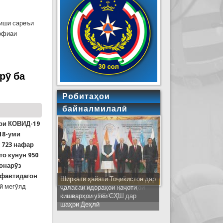
ниши сареъи
офиаи
 буд, наҷот доданд. Чанд маслиҳати муфид ба
рӯ ба
Робитаҳои
байналмилалӣ
ори КОВИД-19
18-уми
 723 нафар
то кунун 950
бонарӯз
 фавтидагон
Ширкати ҳайати Тоҷикистон дар
ӣ мегӯяд
ҷаласаи идораҳои наҷоти
кишварҳои узви СҲШ дар
шаҳри Деҳлӣ
зоиш меорад