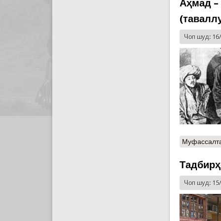
Аҳмад –
(таваллу
Чоп шуд: 16
Муфассалт
Тадбирҳ
Чоп шуд: 15