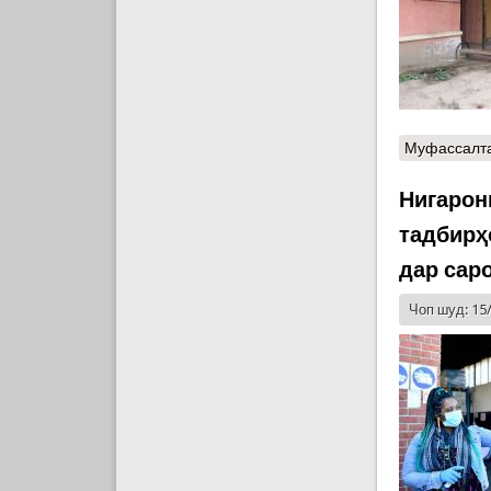
Муфассалт
Нигарон
тадбирҳ
дар сар
Чоп шуд: 15