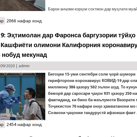
Барои анҷоми корҳои сохтмон дар муҳлати му
ар
о Бунёди шаҳраки хайманишинон барои бунёдкорони маҷтамаи т
2066 нафар хонд
19: Эҳтимолан дар Фаронса баргузории тӯйҳо
 Кашфиёти олимони Калифорния коронавирус
о нобуд мекунад
/09/2020 |
admin
Бегоҳии 15-уми сентябри соли ҷорӣ шумори
гирифторони коронавирус КОВИД-19 дар о
миллиону
386
ҳазору
502
эълон шуд. То кунун
беморӣ дар саросари ҷаҳон 931 ҳазору 250 н
фавтиданд, ки бино ба маълумоти Вазорати 
Тоҷикистон 70 нафари онҳо ҳамватанони мо
Созмони ҷаҳонии тандурустӣ афзоиши фавт .
ар
о COVID -19: Эҳтимолан дар Фаронса баргузории тӯйҳо манъ ш
2454 нафар хонд
Sars-Cov-2-ро нобуд мекунад