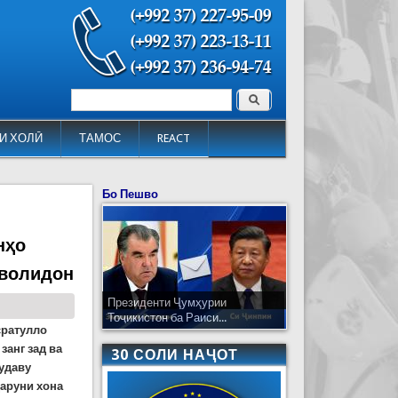
Поиск
Форма поиска
И ХОЛӢ
ТАМОС
REACT
Бо Пешво
нҳо
 волидон
Президенти Ҷумҳурии
Тоҷикистон ба Раиси...
сратулло
занг зад ва
30 СОЛИ НАҶОТ
шудаву
даруни хона