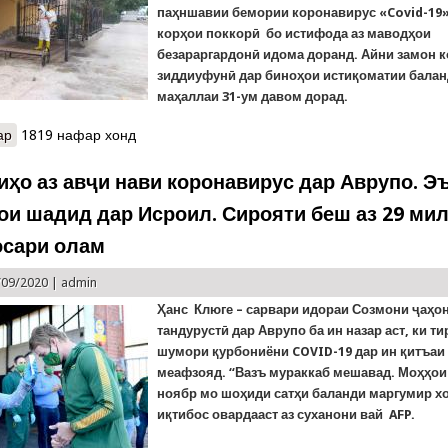
паҳншавии бемории коронавирус «Covid-19»
корҳои поккорӣ бо истифода аз маводҳои
безараргардонӣ идома доранд. Айни замон 
зиддиуфунӣ дар биноҳои истиқоматии бала
маҳаллаи 31-ум давом дорад.
ар
о Тадбирҳои зиддиуфунӣ дар вилояти Суғд
1819 нафар хонд
иҳо аз авҷи нави коронавирус дар Аврупо. Э
ои шадид дар Исроил. Сирояти беш аз 29 ми
осари олам
/09/2020 |
admin
Ҳанс Клюге – сарвари идораи Созмони ҷаҳо
тандурустӣ дар Аврупо ба ин назар аст, ки т
шумори қурбониёни
COVID
-19
дар ин қитъаи
меафзояд. “Вазъ мураккаб мешавад. Моҳҳои
ноябр мо шоҳиди сатҳи баланди маргумир хо
иқтибос овардааст аз суханони вай AFP.