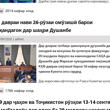
ДарАвстрия мавҷи дуюми сирояти коронавирус 
ар
о Нигарониҳо аз авҷи нави коронавирус дар Аврупо. Эълони тад
2014 нафар хонд
миллион дар саросари олам
к давраи нави 26-рӯзаи омӯзишӣ барои
ҳандагон дар шаҳри Душанбе
/09/2020 |
admin
Дар доираи татбиқи ҳамкориҳои дуҷониба д
омодагӣ ва вокуниш ба ҳолатҳои фавқулода
Иттиҳодияи Аврупо ва намояндагии САҲА д
Душанбе дар Маркази ҷумҳуриявии омӯзиш
КҲФ давраи омӯзишӣ барои 18 нафар наҷотд
ҷавони Кумита оғоз гардид.
Дар маросими ифтитоҳи он Раиси Кумитаи ҳола
ар
о Оғози як давраи нави 26-рӯзаи омӯзишӣ барои наҷотдиҳандаг
1766 нафар хонд
 дар ҷаҳон ва Тоҷикистон рӯзҳои 13-14 сентя
мубталоён дар олам ба 29 миллион наздик 