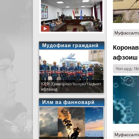
Муфассалт
Мудофиаи гражданӣ
Коронав
афзоиш
Чоп шуд: 18
КҲФ: Ҳамкориҳо бозҳам тақвият
ёфтаанд
Илм ва фанноварӣ
Муфассалт