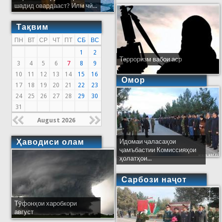
шадид овардааст? Илм чӣ...
Тақвим
ПН
ВТ
СР
ЧТ
ПТ
СБ
ВС
1
2
Терроризм вабои аср
3
4
5
6
7
8
9
10
11
12
13
14
15
16
Омор
17
18
19
20
21
22
23
24
25
26
27
28
29
30
31
August 2026
Ҳаводиси олам
Идомаи ҷаласаҳои
ҷамъбастии Комиссияҳои
ҳолатҳои...
Сарбози наҷот
Тӯфонҳои харобкори
август