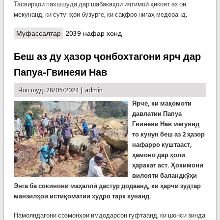
Тасвирҳои пахшшуда дар шабакаҳои иҷтимоӣ ҳикоят аз он
мекунанд, ки сутунҳои бузурге, ки сақфро нигаҳ медоранд,
Муфассалтар
о Суқути сутунҳои сақфи фурудгоҳи шаҳри
2039 нафар хонд
Деҳлӣ як кушта ба ҷой гузошт
Беш аз ду ҳазор ҷонбохтагони ярч дар
Папуа-Гвинеяи Нав
Чоп шуд: 28/05/2024 |
admin
Ярче, ки мақомоти
давлатии Папуа
Гвинеяи Нав мегӯянд
то кунун беш аз 2 ҳазор
нафарро куштааст,
ҳамоно дар ҳоли
ҳаракат аст. Ҳокимони
вилояти баландкӯҳи
Энга ба сокинони маҳаллӣ дастур додаанд, ки ҳарчи зудтар
манзилҳои истиқоматии худро тарк кунанд.
Намояндагони созмонҳои имдодарсон гуфтаанд, ки шонси зинда