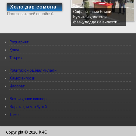
Ҳоло дар сомона
Сафари кории Раиси
Пользователей онлайн: 0.
Кумитаи ҳолатҳои
фавқулодда ба вилояти...
Роҳбарият
Қонун
Таърих
Робитаҳои байналмилалӣ
Ҳамоҳангсозӣ
Ҷасорат
Вазъи ҳавои кишвар
Варақаҳои матбуотӣ
Тамос
Copyright © 2026, КЧС