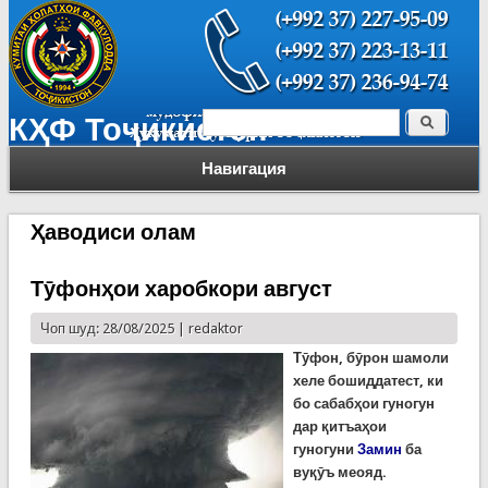
Поиск
КҲФ Тоҷикистон
Форма поиска
Навигация
Ҳаводиси олам
Тӯфонҳои харобкори август
Чоп шуд: 28/08/2025 |
redaktor
Тӯфон, бӯрон шамоли
хеле бошиддатест, ки
бо сабабҳои гуногун
дар қитъаҳои
гуногуни
Замин
ба
вуқӯъ меояд.