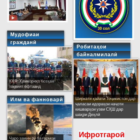
Мудофиаи
гражданӣ
Робитаҳои
байналмилалӣ
КҲФ: Ҳамкориҳо бозҳам
тақвият ёфтаанд
Ширкати ҳайати Тоҷикистон дар
Илм ва фанноварӣ
ҷаласаи идораҳои наҷоти
кишварҳои узви СҲШ дар
шаҳри Деҳлӣ
Ифротгароӣ
Чаро замин рӯ ба гармои