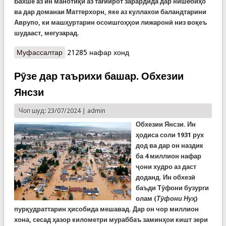
Бахше аз ин манотиқи аз тағйирот зарардида дар нишебиҳо
ва дар доманаи Маттерхорн, яке аз куллахои баландтарини
Аврупо, ки машҳуртарин осоишгоҳҳои лижаронӣ низ воқеъ
шудааст, мегузарад.
Муфассалтар
о Швейтсария ва Италия хати марзии ду
21285 нафар хонд
кишварро тағйир медиҳанд. Сабаб об шудани
пиряхҳост
Рӯзе дар таърихи башар. Обхезии
Янсзи
Чоп шуд: 23/07/2024 |
admin
Обхезии Янсзи.
Ин
ҳодиса соли 1931 рух
дод ва дар он наздик
ба 4 миллион нафар
ҷони худро аз даст
доданд. Ин обхезӣ
баъди Тӯфони бузурги
олам (
Тӯфони Нуҳ
)
пурқудраттарин ҳисобида мешавад. Дар он чор миллион
хона, сесад ҳазор километр
и мураббаъ заминҳои кишт зери