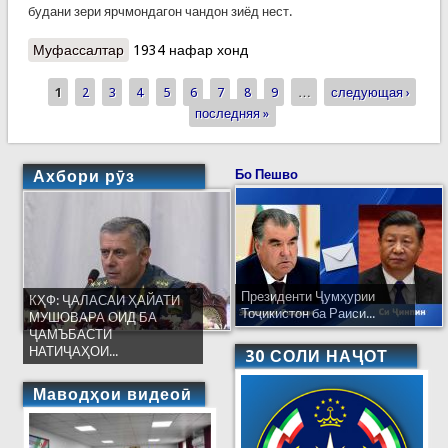
будани зери ярчмондагон чандон зиёд нест.
Муфассалтар
о Беш аз ду ҳазор ҷонбохтагони ярч дар Папуа-
1934 нафар хонд
Гвинеяи Нав
1
2
3
4
5
6
7
8
9
…
следующая ›
Страницы
последняя »
Ахбори рӯз
Бо Пешво
Президенти Ҷумҳурии
КҲФ: ҶАЛАСАИ ҲАЙАТИ
Тоҷикистон ба Раиси...
МУШОВАРА ОИД БА
ҶАМЪБАСТИ
НАТИҶАҲОИ...
30 СОЛИ НАҶОТ
Маводҳои видеоӣ