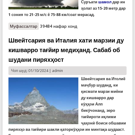
Суръати
шамол
дар ин
ҳолат аз 15-20 метр дар
1 сония то 21-25 м/с ё 75-88 км/соат мерасад.
Муфассалтар
о Тӯфонҳои харобкори август
39484 нафар хонд
Швейтсария ва Италия хати марзии ду
кишварро тағйир медиҳанд. Сабаб об
шудани пиряхҳост
Чоп шуд: 01/10/2024 |
admin
Швейтсария ва Итолиё
маҷбур шуданд, ки
қисмати марзи миёни
ду кишварро дар
кӯҳҳои Алп
бикӯчонанд, зеро
тағйироти иқлими
ҷаҳонӣ боиси обшавии
пиряхҳо ва тағйири шакли қаторкӯҳҳои ин минтақа шудааст.