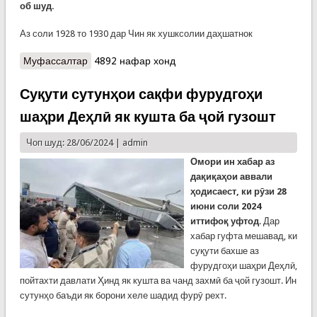
об шуд.
Аз соли 1928 то 1930 дар Чин як хушксолии даҳшатнок
Муфассалтар
о Рӯзе дар таърихи башар. Обхезии Янсзи
4892 нафар хонд
Суқути сутунҳои сақфи фурудгоҳи
шаҳри Деҳлӣ як кушта ба ҷой гузошт
Чоп шуд: 28/06/2024 |
admin
Омори ин хабар аз
дақиқаҳои аввали
ҳодисаест, ки рӯзи 28
июни соли 2024
иттифоқ уфтод
. Дар
хабар гуфта мешавад, ки
суқути бахше аз
фурудгоҳи шаҳри Деҳлӣ,
пойтахти давлати Ҳинд як кушта ва чанд захмӣ ба ҷой гузошт. Ин
сутунҳо баъди як борони хеле шадид фурӯ рехт.