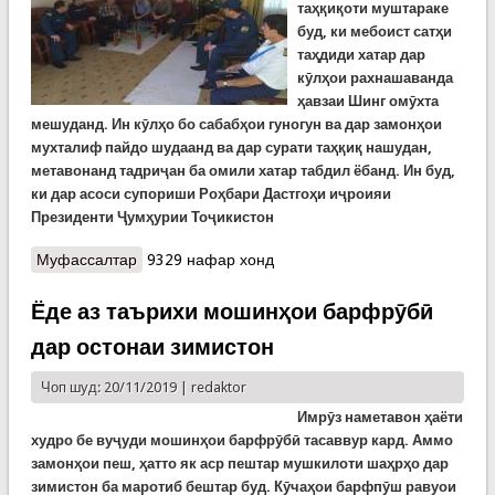
таҳқиқоти муштараке
буд, ки мебоист сатҳи
таҳдиди хатар дар
кӯлҳои рахнашаванда
ҳавзаи Шинг омӯхта
мешуданд. Ин кӯлҳо бо сабабҳои гуногун ва дар замонҳои
мухталиф пайдо шудаанд ва дар сурати таҳқиқ нашудан,
метавонанд тадриҷан ба омили хатар табдил ёбанд. Ин буд,
ки дар асоси супориши Роҳбари Дастгоҳи иҷроияи
Президенти Ҷумҳурии Тоҷикистон
Муфассалтар
о Мушоҳидаҳои муштараки аэровизуалии кўлҳои
9329 нафар хонд
рахнашавандаи ҳавзаи дарёи Шинг
Ёде аз таърихи мошинҳои барфрӯбӣ
дар остонаи зимистон
Чоп шуд: 20/11/2019 |
redaktor
Имрӯз наметавон ҳаёти
худро бе вуҷуди мошинҳои барфрӯбӣ тасаввур кард. Аммо
замонҳои пеш, ҳатто як аср пештар мушкилоти шаҳрҳо дар
зимистон ба маротиб бештар буд. Кӯчаҳои барфпӯш равуои