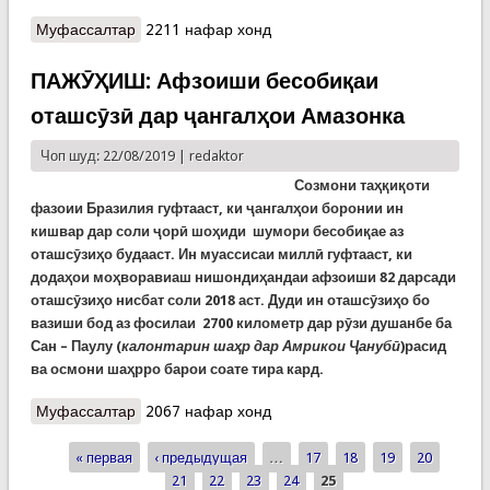
Муфассалтар
о Гармои шадид ва хушксолӣ дар Зимбабве 55
2211 нафар хонд
филро кушт. Чаро? (Видео)
ПАЖӮҲИШ: Афзоиши бесобиқаи
оташсӯзӣ дар ҷангалҳои Амазонка
Чоп шуд: 22/08/2019 |
redaktor
Созмони таҳқиқоти
фазоии Бразилия гуфтааст, ки ҷангалҳои боронии ин
кишвар дар соли ҷорӣ шоҳиди шумори бесобиқае аз
оташсӯзиҳо будааст. Ин муассисаи миллӣ гуфтааст, ки
додаҳои моҳворавиаш нишондиҳандаи афзоиши 82 дарсади
оташсӯзиҳо нисбат соли 2018 аст. Дуди ин оташсӯзиҳо бо
вазиши бод аз фосилаи 2700 километр дар рӯзи душанбе ба
Сан – Паулу (
калонтарин шаҳр дар Амрикои Ҷанубӣ
)расид
ва осмони шаҳрро барои соате тира кард.
Муфассалтар
о ПАЖӮҲИШ: Афзоиши бесобиқаи оташсӯзӣ дар
2067 нафар хонд
ҷангалҳои Амазонка
« первая
‹ предыдущая
…
17
18
19
20
Страницы
21
22
23
24
25