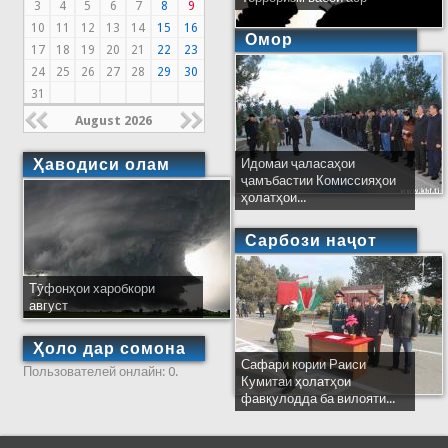
3
4
5
6
7
8
9
10
11
12
13
14
15
16
Омор
17
18
19
20
21
22
23
24
25
26
27
28
29
30
31
August 2026
Ҳаводиси олам
Идомаи ҷаласаҳои
ҷамъбастии Комиссияҳои
ҳолатҳои...
Сарбози наҷот
Тӯфонҳои харобкори
август
Ҳоло дар сомона
Сафари кории Раиси
Пользователей онлайн: 0.
Кумитаи ҳолатҳои
фавқулодда ба вилояти...