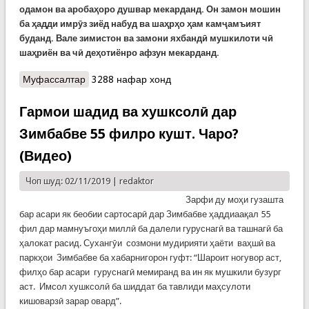
одамон ва аробаҳоро душвар мекарданд. Он замон мошин
ба ҳадди имрӯз зиёд набуд ва шаҳрҳо ҳам камҷамъият
буданд. Вале зимистон ва замони яхбандӣ мушкилоти чӣ
шаҳриён ва чӣ деҳотиёнро афзун мекарданд.
Муфассалтар
о Ёде аз таърихи мошинҳои барфрӯбӣ дар
3288 нафар хонд
остонаи зимистон
Гармои шадид ва хушксолӣ дар
Зимбабве 55 филро кушт. Чаро?
(Видео)
Чоп шуд: 02/11/2019 |
redaktor
Зарфи ду моҳи гузашта
бар асари як беобии сартосарӣ дар Зимбабве ҳаддиаақал 55
фил дар мамнуъгоҳи миллӣ ба далели гуруснагӣ ва ташнагӣ ба
ҳалокат расид. Сухангӯи созмони мудирияти ҳаёти ваҳшӣ ва
паркҳои Зимбабве ба хабарнигорон гуфт: “Шароит ногувор аст,
филҳо бар асари гуруснагӣ мемиранд ва ин як мушкили бузург
аст. Имсол хушксолӣ ба шиддат ба тавлиди маҳсулоти
кишоварзӣ зарар овард”.