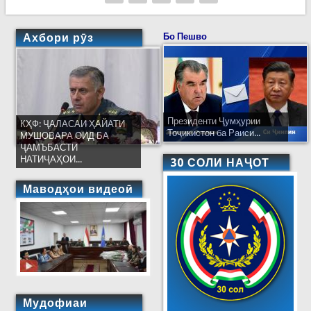
Ахбори рӯз
Бо Пешво
Президенти Ҷумҳурии
КҲФ: ҶАЛАСАИ ҲАЙАТИ
Тоҷикистон ба Раиси...
МУШОВАРА ОИД БА
ҶАМЪБАСТИ
НАТИҶАҲОИ...
30 СОЛИ НАҶОТ
Маводҳои видеоӣ
Мудофиаи