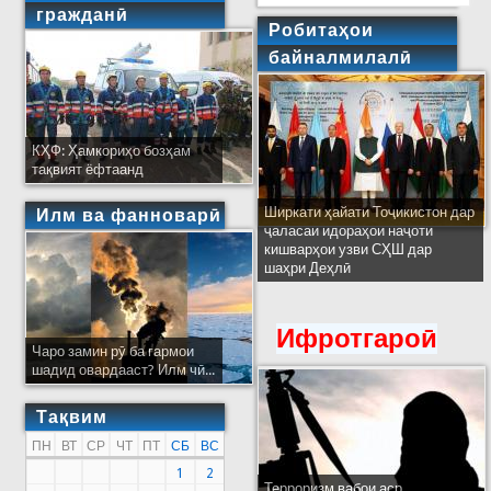
гражданӣ
Робитаҳои
байналмилалӣ
КҲФ: Ҳамкориҳо бозҳам
тақвият ёфтаанд
Ширкати ҳайати Тоҷикистон дар
Илм ва фанноварӣ
ҷаласаи идораҳои наҷоти
кишварҳои узви СҲШ дар
шаҳри Деҳлӣ
Ифротгароӣ
Чаро замин рӯ ба гармои
шадид овардааст? Илм чӣ...
Тақвим
ПН
ВТ
СР
ЧТ
ПТ
СБ
ВС
1
2
Терроризм вабои аср