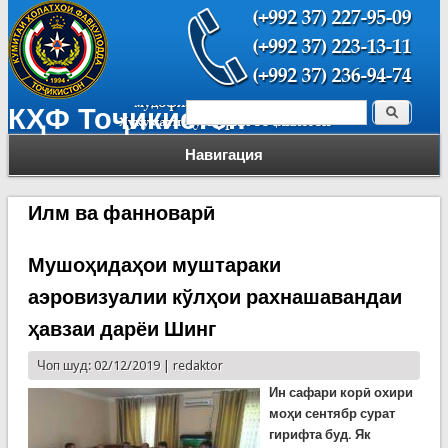
Поиск
КҲФ Тоҷикистон
Форма поиска
Навигация
Илм ва фанноварӣ
Мушоҳидаҳои муштараки
аэровизуалии кўлҳои рахнашавандаи
ҳавзаи дарёи Шинг
Чоп шуд: 02/12/2019 |
redaktor
Ин сафари корӣ охири
моҳи сентябр сурат
гирифта буд. Як