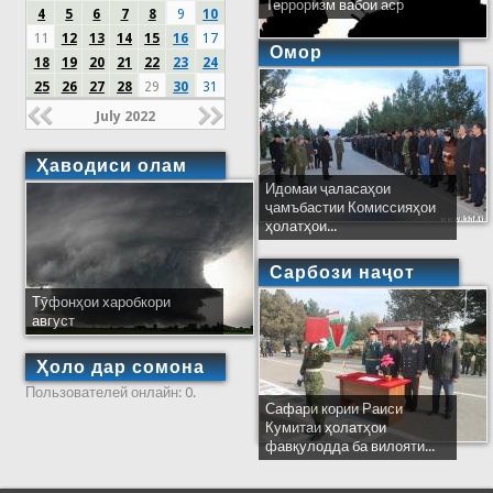
Терроризм вабои аср
4
5
6
7
8
9
10
11
12
13
14
15
16
17
Омор
18
19
20
21
22
23
24
25
26
27
28
29
30
31
July 2022
Ҳаводиси олам
Идомаи ҷаласаҳои
ҷамъбастии Комиссияҳои
ҳолатҳои...
Сарбози наҷот
Тӯфонҳои харобкори
август
Ҳоло дар сомона
Пользователей онлайн: 0.
Сафари кории Раиси
Кумитаи ҳолатҳои
фавқулодда ба вилояти...