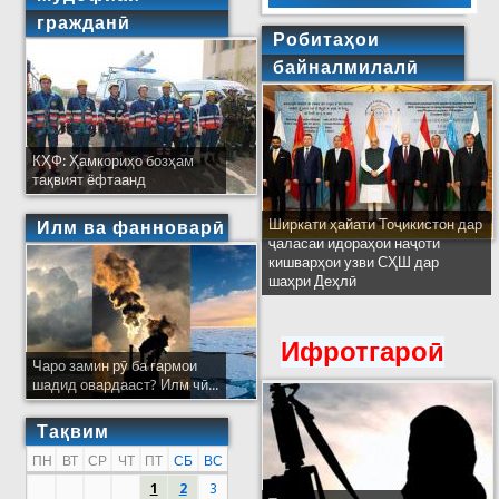
гражданӣ
Робитаҳои
байналмилалӣ
КҲФ: Ҳамкориҳо бозҳам
тақвият ёфтаанд
Ширкати ҳайати Тоҷикистон дар
Илм ва фанноварӣ
ҷаласаи идораҳои наҷоти
кишварҳои узви СҲШ дар
шаҳри Деҳлӣ
Ифротгароӣ
Чаро замин рӯ ба гармои
шадид овардааст? Илм чӣ...
Тақвим
ПН
ВТ
СР
ЧТ
ПТ
СБ
ВС
1
2
3