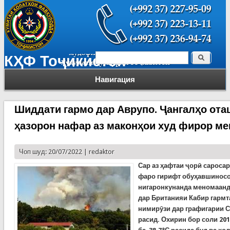
Поиск
КҲФ Тоҷикистон
Форма поиска
Навигация
Шиддати гармо дар Аврупо. Ҷангалҳо ота
ҳазорон нафар аз маконҳои худ фирор м
Чоп шуд: 20/07/2022 |
redaktor
Сар аз ҳафтаи ҷорӣ сароса
фаро гирифт обуҳавшиносо
нигаронкунанда меномаанд
дар Британияи Кабир гармта
нимирӯзи дар графигарии С
расид. Охирин бор соли 20