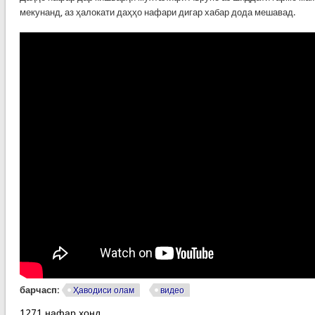
мекунанд, аз ҳалокати даҳҳо нафари дигар хабар дода мешавад.
барчасп:
Ҳаводиси олам
видео
1271 нафар хонд