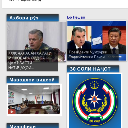
Ахбори рӯз
Бо Пешво
Президенти Ҷумҳурии
КҲФ: ҶАЛАСАИ ҲАЙАТИ
Тоҷикистон ба Раиси...
МУШОВАРА ОИД БА
ҶАМЪБАСТИ
НАТИҶАҲОИ...
30 СОЛИ НАҶОТ
Маводҳои видеоӣ
Мудофиаи