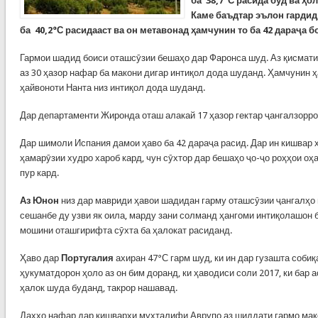
ба
38,7°С
расида буд ва ҳо
Каме баъдтар эълон гардид
ба
40,2°С
расидааст ва он метавонад ҳамчунин то ба 42 дараҷа б
Гармои шадид боиси оташсӯзии бешаҳо дар Фаронса шуд. Аз қисмати
аз 30 ҳазор нафар ба макони дигар интиқол дода шуданд. Ҳамчунин ҳ
ҳайвоноти Нанта низ интиқол дода шуданд.
Дар департаменти Жиронда оташ алакай 17 ҳазор гектар ҷангалзорро
Дар шимоли Испания дамои ҳаво ба 42 дараҷа расид. Дар ин кишвар 
ҳамарӯзии худро хароб кард, чун сӯхтор дар бешаҳо ҷо-ҷо роҳҳои оҳ
пур кард.
Аз Юнон
низ дар мавриди ҳавои шадидан гарму оташсӯзии ҷангалҳо 
сешанбе ду узви як оила, марду зани солманд ҳангоми интиқолашон 
мошини оташгирифта сӯхта ба ҳалокат расиданд.
Ҳаво дар
Португалия
ахиран 47°С гарм шуд, ки ин дар гузашта собиқ
ҳукуматдорон ҳоло аз он бим доранд, ки ҳаводиси соли 2017, ки бар
ҳалок шуда буданд, такрор нашавад.
Даҳҳо нафар дар кишварҳи мухталифи Аврупо аз шиддати гармо ма