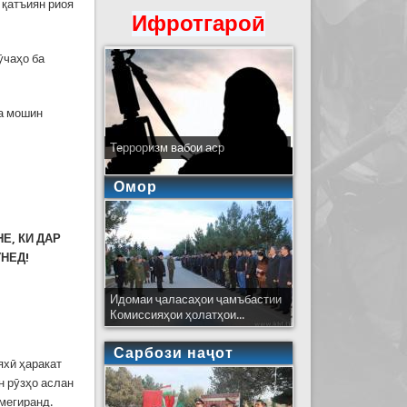
 қатъиян риоя
Ифротгароӣ
ӯчаҳо ба
на мошин
Терроризм вабои аср
Омор
Е, КИ ДАР
УНЕД!
Идомаи ҷаласаҳои ҷамъбастии
Комиссияҳои ҳолатҳои...
Сарбози наҷот
яхӣ ҳаракат
н рӯзҳо аслан
 мегиранд.