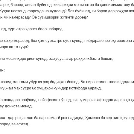
ба роҳ бароед, аввал бубинед, ки чархҳои мошинатон ба ҳавои зимистону 
Куҳна нестанд, фарсуда нашудаанд? Боз бубинед, ки барои дар роҳҳои я
ан, чӣ намерасад? Оё сӯзишвории эҳтиётӣ доред?
шед, суръатро ҳаргиз боло набаред.
заргоҳҳо мерасед, боз ҳам суръатро суст кунед, пиёдаравонро эҳтиромона 
чаро ва то куҷо?
ни мошинҳоро риоя кунед. Бахусус, агар роҳҳо яхбаста бошан;
он
:
шавед, ҳангоми убур аз роҳ бадиққат бошед. Ба пиронсолон тавсия дода 
ё чӯбчаи махсусро бо хӯшаҳои кунҷдор истифода баранд.
лағжандаро напӯшед, пойафзоле пӯшед, ки шуморо аз афтидан дар яхҳо ҳ
ву дониста монед.
акат дар роҳ аслан ба саросемагӣ роҳ надиҳед. Ҳамеша ба зер нигоҳ кунед
узоред ва афтед.