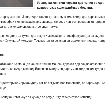
бошад, ки ҳангоми ҳаракат дар чунин роҳҳои
душворгузар хеле эҳтиёткор бошанд.
игар туман аст. Ин падидаи табиат ҳатман мушкили зиёде дар ҳаракати м
о масофаи биниш наздиктар мешавад, бахусус ҳангоми расидан ба гардиҳ
ва кулли қоидаҳои ҳаракатро риоя намуд.
ба яхбандиҳо ва туман дар роҳҳо Кумитаи ҳолатҳои фавқулодда ва мудоф
зди Ҳукумати Ҷумҳурии Тоҷикистон ба сокинон ва меҳмонони кишвар чанд
.
ан:
хатарҳоро ба монанди коҳиши биниш, монеаи ҳаракат дар роҳ ва афзоиши
қлиётӣ ба вуҷуд меорад. Барои он ки одамон дар туман ҳаддиақал худро 
 аст:
 гирифтори бемориҳои дилу раг ва зиққи нафас мебошанд, аз баромадан ба
янд;
 бояд ҳангоми убур аз кӯчаҳо ва роҳҳо ниҳоят эҳтиёткор бошанд;