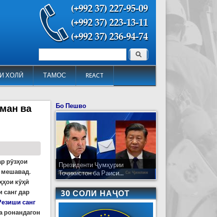
Поиск
Форма поиска
И ХОЛӢ
ТАМОС
REACT
Бо Пешво
ман ва
р рӯзҳои
Президенти Ҷумҳурии
д мешавад.
Тоҷикистон ба Раиси...
ҳҳои кӯҳӣ
 санг дар
30 СОЛИ НАҶОТ
Резиши санг
а ронандагон