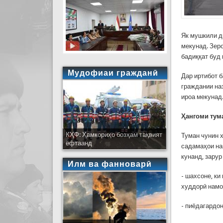
Як мушкили д
мекунад. Зер
бадиққат буд 
Мудофиаи гражданӣ
Дар иртибот 
граждании на
ироа мекунад
Ҳангоми тум
КҲФ: Ҳамкориҳо бозҳам тақвият
Туман чунин 
ёфтаанд
садамаҳои на
кунанд, зарур
Илм ва фанноварӣ
- шахсоне, ки
худдорӣ намо
- пиёдагардон