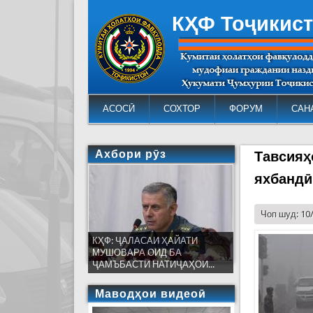
КҲФ Тоҷикис
АСОСӢ
СОХТОР
ФОРУМ
САН
Ахбори рӯз
Тавсияҳ
яхбандӣ
Чоп шуд: 10
КҲФ: ҶАЛАСАИ ҲАЙАТИ
МУШОВАРА ОИД БА
ҶАМЪБАСТИ НАТИҶАҲОИ...
Маводҳои видеоӣ