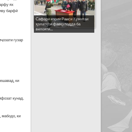
барфу ях
хиву барфӣ
Сафари кории Раиси Кумитаи
ҳолатҳои фавқулодда ба
вилояти...
иҷозати гузар
мешавад, ки
ифозат кунад.
, мабодо, ки