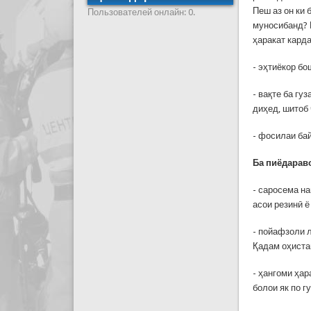
Пеш аз он ки 
Пользователей онлайн: 0.
муносибанд? 
ҳаракат кард
- эҳтиёкор бо
- вақте ба гу
диҳед, шитоб 
- фосилаи бай
Ба пиёдарав
- саросема на
асои резинӣ 
- пойафзоли 
Қадам оҳиста
- ҳангоми ҳар
болои як по г