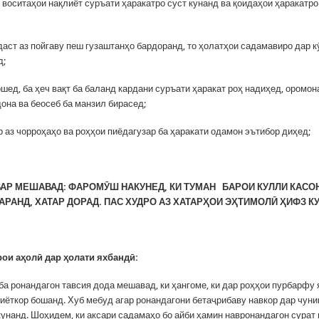
 воситаҳои нақлиёт суръати ҳаракатро суст кунанд ва қоидаҳои ҳаракатро
даст аз пойгаву пеш гузаштанҳо бардоранд, то ҳолатҳои садамавиро дар к
д;
ошед, ба ҳеч вақт ба баланд кардани суръати ҳаракат роҳ надиҳед, оромо
дона ва беосеб ба манзил бирасед;
р аз чорроҳаҳо ва роҳҳои пиёдагузар ба ҳаракати одамон эътибор диҳед;
АР МЕШАВАД: ФАРОМӮШ НАКУНЕД, КИ ТУМАН БАРОИ КУЛЛИ КАСОН
РАНД, ХАТАР ДОРАД. ПАС ХУДРО АЗ ХАТАРҲОИ ЭҲТИМОЛӢ ҲИФЗ К
ои аҳолӣ дар ҳолати яхбандӣ:
ба ронандагон тавсия дода мешавад, ки ҳангоме, ки дар роҳҳои пурбарфу 
тиёткор бошанд. Хуб мебуд агар ронандагони бетаҷрибаву навкор дар чуни
кунанд. Шоҳидем, ки аксари садамаҳо бо айби ҳамин навронандагон сурат