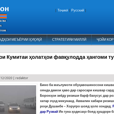
тон
|
Тоҷикӣ
|
Русский
|
АДҲОИ МЕЪЁРИИ ҲУҚУҚӢ
СТРАТЕГИЯИ МИЛЛӢ
ҶОЙИ КОР
ои Кумитаи ҳолатҳои фавқулодда ҳангоми ту
/12/2020 |
redaktor
Бино ба маълумоти обуҳавошиносони кишва
оянда дамои ҳаво дар саросари кишвар сар
Боронҳои зиёду резиши барф бахусус дар ро
хатар эҷод мекунанд. Аввалин хабари резиши
роҳи Душанбе – Хоруғро шояд ҳоло хондед.
дар Рузвай
Ин гуна ҳодисаҳо бояд ҳушдоре б