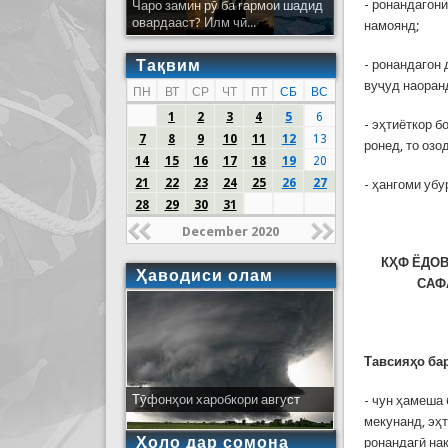
- ронандагони
Чаро замин рӯ ба гармои шадид
овардааст? Илм чӣ...
намоянд;
Тақвим
- ронандагон 
вуҷуд наоран
ПН
ВТ
СР
ЧТ
ПТ
СБ
ВС
1
2
3
4
5
6
- эҳтиёткор б
7
8
9
10
11
12
13
ронед, то озо
14
15
16
17
18
19
20
21
22
23
24
25
26
27
- ҳангоми убу
28
29
30
31
December 2020
КҲФ ЁДОВ
Ҳаводиси олам
САФА
Тавсияҳо бар
Тӯфонҳои харобкори август
- чун ҳамеша 
мекунанд, эҳ
Ҳоло дар сомона
ронандагӣ на