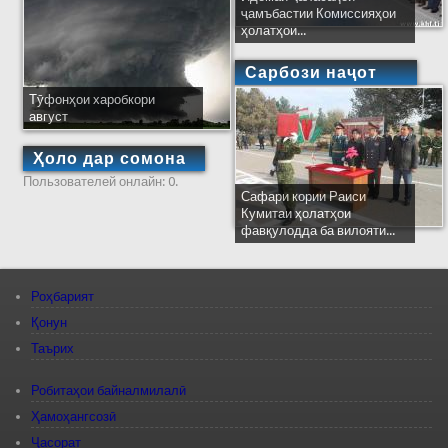
ҷамъбастии Комиссияҳои
ҳолатҳои...
Сарбози наҷот
Тӯфонҳои харобкори
август
Ҳоло дар сомона
Пользователей онлайн: 0.
Сафари кории Раиси
Кумитаи ҳолатҳои
фавқулодда ба вилояти...
Роҳбарият
Қонун
Таърих
Робитаҳои байналмилалӣ
Ҳамоҳангсозӣ
Ҷасорат