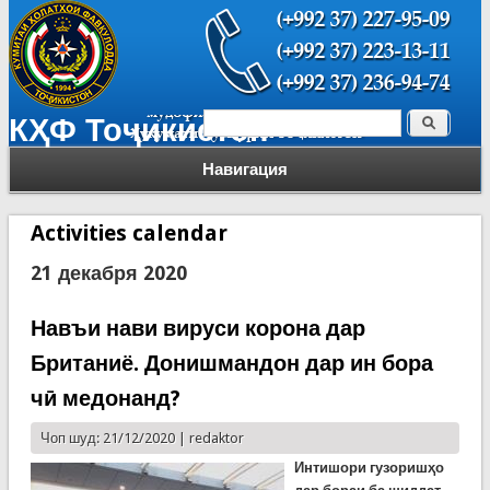
Поиск
КҲФ Тоҷикистон
Форма поиска
Навигация
Activities calendar
21 декабря 2020
Навъи нави вируси корона дар
Британиё. Донишмандон дар ин бора
чӣ медонанд?
Чоп шуд: 21/12/2020 |
redaktor
Интишори гузоришҳо