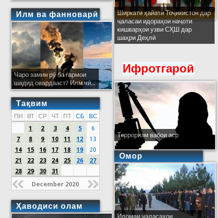
Ширкати ҳайати Тоҷикистон дар
Илм ва фанноварӣ
ҷаласаи идораҳои наҷоти
кишварҳои узви СҲШ дар
шаҳри Деҳлӣ
Ифротгароӣ
Чаро замин рӯ ба гармои
шадид овардааст? Илм чӣ...
Тақвим
ПН
ВТ
СР
ЧТ
ПТ
СБ
ВС
1
2
3
4
5
6
Терроризм вабои аср
7
8
9
10
11
12
13
14
15
16
17
18
19
20
Омор
21
22
23
24
25
26
27
28
29
30
31
December 2020
Ҳаводиси олам
Идомаи ҷаласаҳои