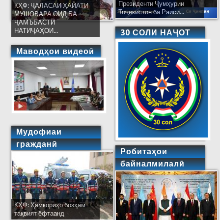
Президенти Ҷумҳурии
КҲФ: ҶАЛАСАИ ҲАЙАТИ
Тоҷикистон ба Раиси...
МУШОВАРА ОИД БА
ҶАМЪБАСТИ
НАТИҶАҲОИ...
30 СОЛИ НАҶОТ
Маводҳои видеоӣ
Мудофиаи
гражданӣ
Робитаҳои
байналмилалӣ
КҲФ: Ҳамкориҳо бозҳам
тақвият ёфтаанд