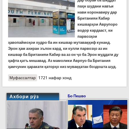
дар бораи ба шиддат
паҳн шудани навъи
нави коронавиру дар
Британияи Кабир
кишварҳои Аврупоро
водор кардааст, ки
парвозҳои
ҳавопаймоҳои худро ба ин кишвар мутаваққиф кунанд.
Эрон ҳам ахиран эълон кард, ки кулли парвозҳо аз ин
кишвар ба Британияи Кабир ва аз он ҷо ба Эрон муддати ду
ҳафта қатъ мешавад. Аз мамолики Аврпуо ба Британия
ҳамчунин ҳаракати қаторҳо низ муваққатан боздошта шуд.
Муфассалтар
о Навъи нави вируси корона дар Британиё.
1721 нафар хонд
Донишмандон дар ин бора чӣ медонанд?
Ахбори рӯз
Бо Пешво