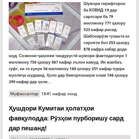
Шумори гирифторон
ба КОВИД-19 дар
саросари ба
79
миллиону 771 ҳазору
523 нафар расид.
Шабонарӯзи гузашта аз
сирояти боз 253 ҳазору
878 нафра хабар дода
шуд. Созмони ҷаҳонии тандурустӣ шумори фавтидагонро 1
миллиону 750 ҳазору 067 нафар эълон намуд. Ин манбаъ
гуфт, ки то кунун 56 миллиону 160 ҳозору 251 нафар пурра
муолиҷа шудаанд. Ҳоло дар беморхонаҳои олам 106 ҳазору
299 нафар дар ҳоли...
Муфассалтар
о COVID-19: Шумори гирифторон ба 80 миллион
1641 нафар хонд
нафар наздик мешавад. Ӯзбекистон ва Ҳинд
тасмим гирифтанд воксани муштарак таҳия
Ҳушдори Кумитаи ҳолатҳои
кунанд
фавқулодда: Рӯзҳои пурборишу сард
дар пешанд!