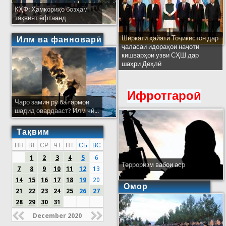
КҲФ: Ҳамкориҳо бозҳам
тақвият ёфтаанд
Ширкати ҳайати Тоҷикистон дар
Илм ва фанноварӣ
ҷаласаи идораҳои наҷоти
кишварҳои узви СҲШ дар
шаҳри Деҳлӣ
Ифротгароӣ
Чаро замин рӯ ба гармои
шадид овардааст? Илм чӣ...
Тақвим
ПН
ВТ
СР
ЧТ
ПТ
СБ
ВС
1
2
3
4
5
6
Терроризм вабои аср
7
8
9
10
11
12
13
14
15
16
17
18
19
20
Омор
21
22
23
24
25
26
27
28
29
30
31
December 2020