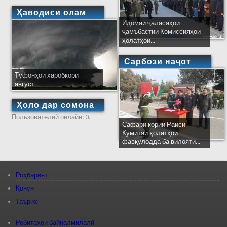
Ҳаводиси олам
Идомаи ҷаласаҳои
ҷамъбастии Комиссияҳои
ҳолатҳои...
Сарбози наҷот
Тӯфонҳои харобкори
август
Ҳоло дар сомона
Пользователей онлайн: 0.
Сафари кории Раиси
Кумитаи ҳолатҳои
фавқулодда ба вилояти...
Роҳбарият
Қонун
Таърих
Робитаҳои байналмилалӣ