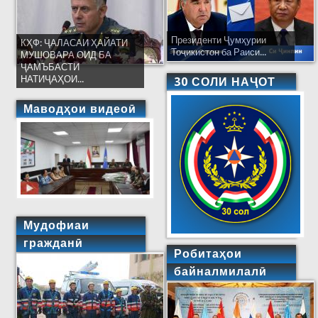
Президенти Ҷумҳурии
КҲФ: ҶАЛАСАИ ҲАЙАТИ
Тоҷикистон ба Раиси...
МУШОВАРА ОИД БА
ҶАМЪБАСТИ
НАТИҶАҲОИ...
30 СОЛИ НАҶОТ
Маводҳои видеоӣ
Мудофиаи
гражданӣ
Робитаҳои
байналмилалӣ