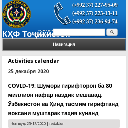
Поиск
КҲФ Тоҷикистон
Форма поиска
Навигация
Activities calendar
25 декабря 2020
COVID-19: Шумори гирифторон ба 80
миллион нафар наздик мешавад.
Ӯзбекистон ва Ҳинд тасмим гирифтанд
воксани муштарак таҳия кунанд
Чоп шуд: 25/12/2020 |
redaktor