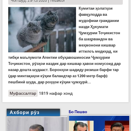
Чоп шуд: 25/12/2020 |
redaktor
Кумитаи ҳолатҳои
фавқулодда ва
мудофиаи граждании
назди Ҳукумати
Ҷумҳурии Тоҷикистон
ба шаҳрвандон ва
меҳмонони кишвар
иттилоъ медиҳад, ки
тибқи маълумоти Агентии обуҳавошиносии Ҷумҳурии
Тоҷикистон, рӯзҳои наздик дар кишвар ҳавои номусоид дар
назар дошта шудааст. Борон
ҳ
ои шадиду резиши барфи тар
(дар минта
қаҳои
к
ӯҳ
ии баландтар аз 1200 метр барф
)
пешбинӣ шуда, дар
роҳҳои кӯҳии ҷумҳурӣ...
Муфассалтар
о Ҳушдори Кумитаи ҳолатҳои фавқулодда:
1819 нафар хонд
Рӯзҳои пурборишу сард дар пешанд!
Ахбори рӯз
Бо Пешво