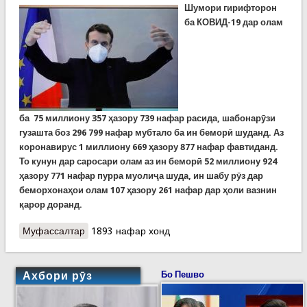
Шумори гирифторон
ба КОВИД-19 дар олам
ба
75
миллиону
357
ҳазору
739
нафар расида, шабонарӯзи
гузашта боз 296 799 нафар мубтало ба ин беморӣ шуданд. Аз
коронавирус 1 миллиону 669 ҳазору 877 нафар фавтиданд.
То кунун дар саросари олам аз ин беморӣ 52 миллиону 924
ҳазору 771 нафар пурра муолиҷа шуда, ин шабу рӯз дар
беморхонаҳои олам 107 ҳазору 261 нафар дар ҳоли вазнин
қарор доранд.
Муфассалтар
о Covid-19: Шумори мубталоён дар олам аз 75,3
1893 нафар хонд
миллион гузашт. Президенти Фаронса
Эммануэл Макрон ба коронавирус гирифтор
шуд
Ахбори рӯз
Бо Пешво