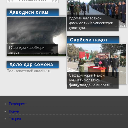
Ҳаводиси олам
Идомаи ҷаласаҳои
ҷамъбастии Комиссияҳои
ҳолатҳои...
Сарбози наҷот
Тӯфонҳои харобкори
август
Ҳоло дар сомона
Пользователей онлайн: 0.
Сафари кории Раиси
Кумитаи ҳолатҳои
фавқулодда ба вилояти...
Роҳбарият
Қонун
Таърих