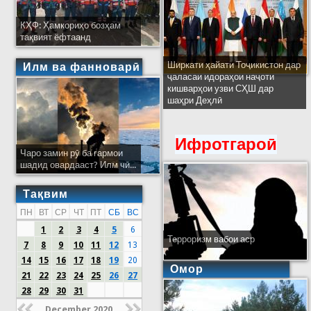
КҲФ: Ҳамкориҳо бозҳам
тақвият ёфтаанд
Ширкати ҳайати Тоҷикистон дар
Илм ва фанноварӣ
ҷаласаи идораҳои наҷоти
кишварҳои узви СҲШ дар
шаҳри Деҳлӣ
Ифротгароӣ
Чаро замин рӯ ба гармои
шадид овардааст? Илм чӣ...
Тақвим
ПН
ВТ
СР
ЧТ
ПТ
СБ
ВС
1
2
3
4
5
6
Терроризм вабои аср
7
8
9
10
11
12
13
14
15
16
17
18
19
20
Омор
21
22
23
24
25
26
27
28
29
30
31
December 2020