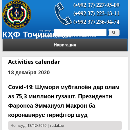
Поиск
КҲФ Тоҷикистон
Форма поиска
Навигация
Activities calendar
18 декабря 2020
Covid-19: Шумори мубталоён дар олам
аз 75,3 миллион гузашт. Президенти
Фаронса Эммануэл Макрон ба
коронавирус гирифтор шуд
Чоп шуд: 18/12/2020 |
redaktor