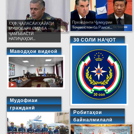
Президенти Ҷумҳурии
КҲФ: ҶАЛАСАИ ҲАЙАТИ
Тоҷикистон ба Раиси...
МУШОВАРА ОИД БА
ҶАМЪБАСТИ
НАТИҶАҲОИ...
30 СОЛИ НАҶОТ
Маводҳои видеоӣ
Мудофиаи
гражданӣ
Робитаҳои
байналмилалӣ