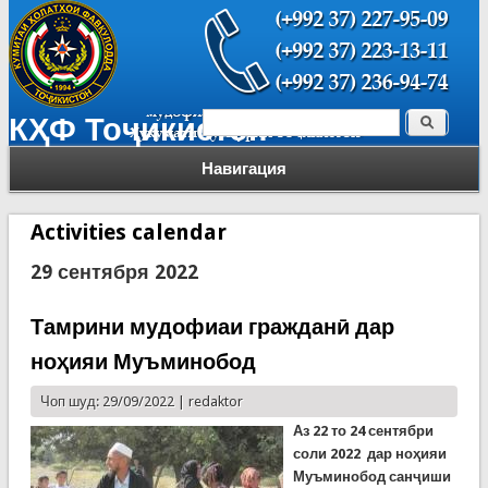
Поиск
КҲФ Тоҷикистон
Форма поиска
Навигация
Activities calendar
29 сентября 2022
Тамрини мудофиаи гражданӣ дар
ноҳияи Муъминобод
Чоп шуд: 29/09/2022 |
redaktor
Аз 22 то 24 сентябри
соли 2022 дар ноҳияи
Муъминобод санҷиши