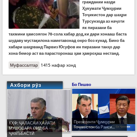
граждан
ии назди
Ҳукумати Ҷумҳурии
Тоҷикистон
дар шаҳри
Турсунзода
аз наҷоти
як пиразани ба
тахмини ҳамсоягон 70-сола хабар дод,ки дари хонааш баста
шудаву мустақилона наметавонад онро боз кунад. Бино ба
хабари шаҳрванд Парвиз Юсуфов ин пиразани танҳо дар
хона бемор аст ва парасторонаш ҳам ҳамроҳаш нестанд.
Муфассалтар
о Наҷоти як пиразани танҳову ранҷӯр аз дохили
1415 нафар хонд
як хонаи дарбаста дар шаҳри Турсунзода
Ахбори рӯз
Бо Пешво
Президенти Ҷумҳурии
КҲФ: ҶАЛАСАИ ҲАЙАТИ
Тоҷикистон ба Раиси...
МУШОВАРА ОИД БА
ҶАМЪБАСТИ