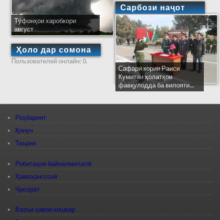
Сарбози наҷот
Тӯфонҳои харобкори
август
Ҳоло дар сомона
Пользователей онлайн: 0.
Сафари кории Раиси
Кумитаи ҳолатҳои
фавқулодда ба вилояти...
Роҳбарият
Қонун
Таърих
Робитаҳои байналмилалӣ
Ҳамоҳангсозӣ
Ҷасорат
Вазъи ҳавои кишвар