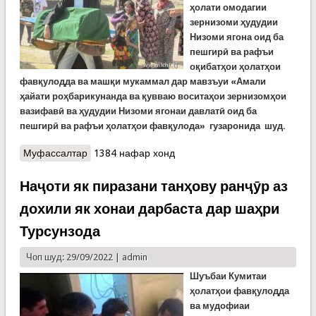
ҳолати омодагии
зернизоми ҳудудии
Низоми ягона оид ба
пешгирӣ ва рафъи
оқибатҳои ҳолатҳои
фавқулодда ва машқи мукаммал дар мавзъуи «Амали
ҳайати роҳбарикунанда ва қувваю воситаҳои зернизомҳои
вазифавӣ ва ҳудудии Низоми ягонаи давлатӣ оид ба
пешгирӣ ва рафъи ҳолатҳои фавқулода» гузаронида шуд.
Муфассалтар
о Тамрини мудофиаи гражданӣ дар ноҳияи
1384 нафар хонд
Муъминобод
Наҷоти як пиразани танҳову ранҷӯр аз
дохили як хонаи дарбаста дар шаҳри
Турсунзода
Чоп шуд: 29/09/2022 |
admin
Шуъбаи Кумитаи
ҳолатҳои фавқулодда
ва мудофиаи