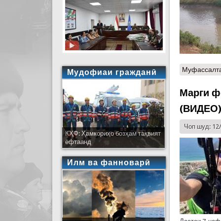
Муфассалт
Мудофиаи гражданӣ
Марги ф
(ВИДЕО
Чоп шуд: 12
КҲФ: Ҳамкориҳо бозҳам тақвият
ёфтаанд
Илм ва фанноварӣ