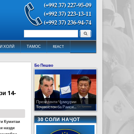
Поиск
Форма поиска
И ХОЛӢ
ТАМОС
REACT
Бо Пешво
ри 14-
Президенти Ҷумҳурии
Тоҷикистон ба Раиси...
30 СОЛИ НАҶОТ
ти Кумитаи
и назди