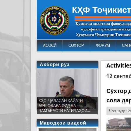
КҲФ Тоҷикис
АСОСӢ
СОХТОР
ФОРУМ
САН
Ахбори рӯз
Activiti
12 сентя
Сӯхтор 
сола да
КҲФ: ҶАЛАСАИ ҲАЙАТИ
МУШОВАРА ОИД БА
ҶАМЪБАСТИ НАТИҶАҲОИ...
Чоп шуд: 12
Маводҳои видеоӣ