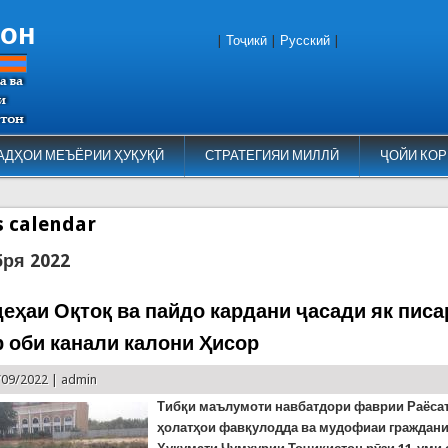
тон
|
Тоҷикӣ
|
Русский
|
АДҲОИ МЕЪЁРИИ ҲУҚУҚӢ
СТРАТЕГИЯИ МИЛЛӢ
ҶОЙИ КОР
es calendar
бря 2022
деҳаи Оқтоқ ва пайдо кардани ҷасади як писа
р оби канали калони Ҳисор
/09/2022 |
admin
Тибқи маълумоти навбатдори фаврии Раёса
ҳолатҳои фавқулодда ва мудофиаи граждани