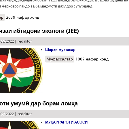
ари наҷотдиҳандагон соати 11:25 дақиқа ба ҷойи ҳодиса сафар шуданд ва 
и Черновро пайдо ва ба мақомоти дахлдор супурданд.
ар
о Марги фоҷеавии Павел Чернов дар Харангон. Хабари расмӣ (
2639 нафар хонд
изаи ибтидоии экологӣ (IEE)
/09/2022 |
redaktor
Шар
ҳ
и мухтасар
Муфассалтар
о Экспертизаи ибтидоии эколо
1007 нафар хонд
ти умумӣ дар бораи лоиҳа
/09/2022 |
redaktor
МУҚАРРАРОТИ АСОСӢ