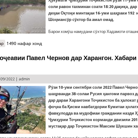
Ҳукумати Ҷумҳурии Тоҷикистон рӯзи 11-уми
соли равон тахминан соати 18:20 дақиқа, дар
деҳаи Оқтоқи минтақаи 16-уми шаҳраки 192 
Шоҳмансӯр сӯхтор ба амал омад.
Барои хомӯш намудани сӯхтор Хадамоти оташн
ар
о Сӯхтор деҳаи Оқтоқ ва пайдо кардани ҷасади як писари 14-сол
1490 нафар хонд
оҷеавии Павел Чернов дар Харангон. Хабари
)
/09/2022 |
admin
Рӯзи 10-уми сентябри соли 2022 Павел Чернов
шаҳрванди 38-солаи Русия ҳангоми парвоз д
дар дараи Харангони Тоҷикистон ба ҳалокат 
фоҷеа ба Қисми навбатдории Кумитаи ҳолат
фавқулодда ва мудофиаи граждании назди 
Ҷумҳурии Тоҷикистон корманди двизияи 201
мустақар дар Тоҷикистон Максим Шукшин ха