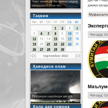
Дастаи 7-наф
Чаро замин рӯ ба гармои шадид
дақиқа ҷасад
овардааст? Илм чӣ...
Муфассалт
Тақвим
ПН
ВТ
СР
ЧТ
ПТ
СБ
ВС
Эксперт
1
2
3
4
5
6
7
8
9
10
11
Чоп шуд: 12
12
13
14
15
16
17
18
19
20
21
22
23
24
25
26
27
28
29
30
September 2022
Ҳаводиси олам
Маълумо
Чоп шуд: 12
Тӯфонҳои харобкори август
Ҳоло дар сомона