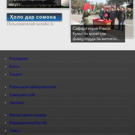
август
Ҳоло дар сомона
Пользователей онлайн: 0.
Сафари кории Раиси
Кумитаи ҳолатҳои
фавқулодда ба вилояти...
Роҳбарият
Қонун
Таърих
Робитаҳои байналмилалӣ
Ҳамоҳангсозӣ
Ҷасорат
Вазъи ҳавои кишвар
Варақаҳои матбуотӣ
Тамос