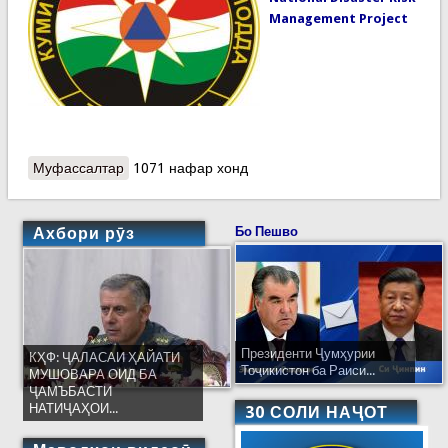
Management Project
Муфассалтар
о Land Acquisition and Resettlement Plan
1071 нафар хонд
Ахбори рӯз
Бо Пешво
Президенти Ҷумҳурии
КҲФ: ҶАЛАСАИ ҲАЙАТИ
Тоҷикистон ба Раиси...
МУШОВАРА ОИД БА
ҶАМЪБАСТИ
НАТИҶАҲОИ...
30 СОЛИ НАҶОТ