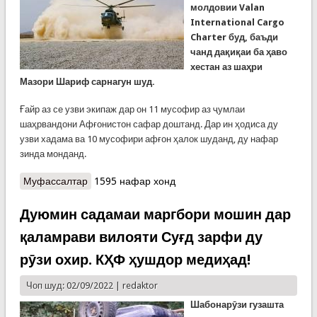
молдовии Valan
International Cargo
Charter буд, баъди
чанд дақиқаи ба ҳаво
хестан аз шаҳри
Мазори Шариф сарнагун шуд.
Ғайр аз се узви экипаж дар он 11 мусофир аз ҷумлаи
шаҳрвандони Афғонистон сафар доштанд. Дар ин ҳодиса ду
узви хадама ва 10 мусофири афғон ҳалок шуданд, ду нафар
зинда монданд.
Муфассалтар
о Аз саҳифаҳои таърих. Садамаҳои сентябрии
1595 нафар хонд
чархболу ҳавопаймоҳо
Дуюмин садамаи маргбори мошин дар
қаламрави вилояти Суғд зарфи ду
рӯзи охир. КҲФ ҳушдор медиҳад!
Чоп шуд: 02/09/2022 |
redaktor
Шабонарӯзи гузашта