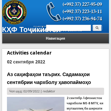
Поиск
КҲФ Тоҷикистон
Форма поиска
Навигация
Activities calendar
02 сентября 2022
Аз саҳифаҳои таърих. Садамаҳои
сентябрии чархболу ҳавопаймоҳо
Чоп шуд: 02/09/2022 |
redaktor
2 сентябр
А
фғонистон
чархболи MI-8 MTV, ки
мутааллиқ ба ширкати