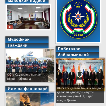
Маводҳои видеоӣ
Мудофиаи
гражданӣ
Робитаҳои
байналмилалӣ
КҲФ: Ҳамкориҳо бозҳам
тақвият ёфтаанд
Ширкати ҳайати Тоҷикистон дар
Илм ва фанноварӣ
ҷаласаи идораҳои наҷоти
кишварҳои узви СҲШ дар
шаҳри Деҳлӣ