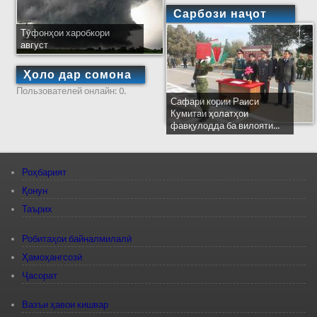
Сарбози наҷот
Тӯфонҳои харобкори
август
Ҳоло дар сомона
Пользователей онлайн: 0.
Сафари кории Раиси
Кумитаи ҳолатҳои
фавқулодда ба вилояти...
Роҳбарият
Қонун
Таърих
Робитаҳои байналмилалӣ
Ҳамоҳангсозӣ
Ҷасорат
Вазъи ҳавои кишвар