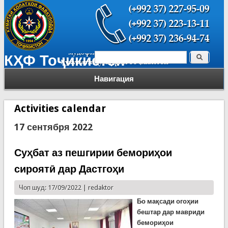
Поиск
КҲФ Тоҷикистон
Форма поиска
Навигация
Activities calendar
17 сентября 2022
Суҳбат аз пешгирии бемориҳои
сироятӣ дар Дастгоҳи
Чоп шуд: 17/09/2022 |
redaktor
Бо мақсади огоҳии
бештар дар мавриди
бемориҳои