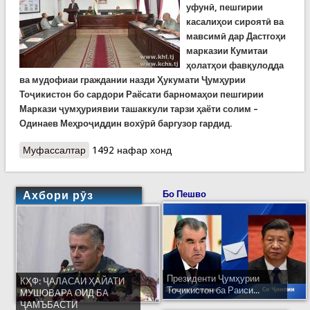
уфунӣ, пешгирии
касалиҳои сироятӣ ва
мавсимӣ дар Дастгоҳи
марказии Кумитаи
ҳолатҳои фавқулодда
ва мудофиаи граждании назди Ҳукумати Ҷумҳурии
Тоҷикистон бо сардори Раёсати барномаҳои пешгирии
Маркази ҷумҳуриявии ташаккули тарзи ҳаёти солим –
Одинаев Меҳроҷиддин вохӯрӣ баргузор гардид.
Муфассалтар
о Суҳбат аз пешгирии бемориҳои сироятӣ дар
1492 нафар хонд
Дастгоҳи
Ахбори рӯз
Бо Пешво
Президенти Ҷумҳурии
КҲФ: ҶАЛАСАИ ҲАЙАТИ
Тоҷикистон ба Раиси...
МУШОВАРА ОИД БА
ҶАМЪБАСТИ