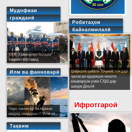
Мудофиаи
гражданӣ
Робитаҳои
байналмилалӣ
КҲФ: Ҳамкориҳо бозҳам
тақвият ёфтаанд
Ширкати ҳайати Тоҷикистон дар
Илм ва фанноварӣ
ҷаласаи идораҳои наҷоти
кишварҳои узви СҲШ дар
шаҳри Деҳлӣ
Ифротгароӣ
Чаро замин рӯ ба гармои
шадид овардааст? Илм чӣ...
Тақвим