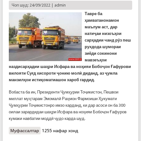
Чоп шуд: 24/09/2022 |
admin
Тавре ба
ҳамватанонамон
маълум аст, дар
натиҷаи низоъҳои
сарҳадии чанд рӯз пеш
рухдода шумораи
зиёди сокинони
мавзеъҳои
наздисарҳадии шаҳри Исфара ва ноҳияи Бобоҷон Ғафурови
вилояти Суғд хисороти ҷонию молӣ диданд, аз ҷумла
манзилҳои истиқоматиашон хароб гардид.
Вобаста ба ин, Президенти Ҷумҳурии Тоҷикистон, Пешвои
миллат муҳтарам Эмомалӣ Раҳмон Фармоиши Ҳукумати
Ҷумҳурии Тоҷикистонро имзо карданд, ки дар асоси он ба 300
оилаи зарардидаи шаҳри Исфара ва ноҳияи Бобоҷон Ғафуров
кумаки навбатии моддӣ ҷудо карда шуд.
Муфассалтар
о Кумаки навбатии Ҳукумати Ҷумҳурии
1255 нафар хонд
Тоҷикистон ба оилаҳои аз низоъҳои сарҳадӣ