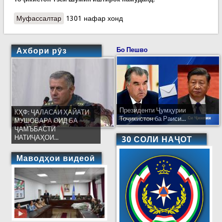
Муфассалтар
о Вазорати тандурустӣ хабар дод, ки ба
1301 нафар хонд
Тоҷикистон зиёда аз дуюним миллион воя
ваксинаи “КоронаВак” ворид гардид
Ахбори рӯз
Бо Пешво
Президенти Ҷумҳурии
КҲФ: ҶАЛАСАИ ҲАЙАТИ
Тоҷикистон ба Раиси...
МУШОВАРА ОИД БА
ҶАМЪБАСТИ
НАТИҶАҲОИ...
30 СОЛИ НАҶОТ
Маводҳои видеоӣ