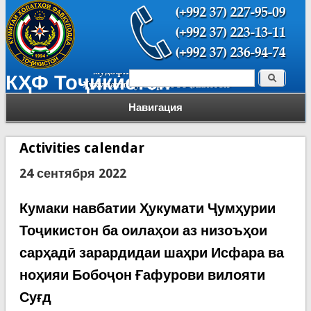
Поиск
КҲФ Тоҷикистон
Форма поиска
Навигация
Activities calendar
24 сентября 2022
Кумаки навбатии Ҳукумати Ҷумҳурии
Тоҷикистон ба оилаҳои аз низоъҳои
сарҳадӣ зарардидаи шаҳри Исфара ва
ноҳияи Бобоҷон Ғафурови вилояти
Суғд