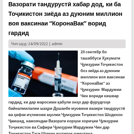
зарардидаи шаҳри Исфара ва ноҳияи Бобоҷон
Вазорати тандурустӣ хабар дод, ки ба
Ғафурови вилояти Суғд
Тоҷикистон зиёда аз дуюним миллион
воя ваксинаи “КоронаВак” ворид
гардид
Чоп шуд: 24/09/2022 |
admin
23 сентябр бо
ташаббуси Ҳукумати
Ҷумҳурии Тоҷикистон
боз зиёда аз дуюним
миллион воя ваксинаи
“КоронаВак” аз
Ҷумҳурии Мардумии
Чин вориди кишвар
гардид, ки дар маросими қабули онҳо дар фурудгоҳи
байналмилалии шаҳри Душанбе муовини вазири тандурустӣ
ва ҳифзи иҷтимоии аҳолии Ҷумҳурии Тоҷикистон Шодихон
Ҷамшед, намояндаи Вазорати корҳои хориҷии Ҷумҳурии
Тоҷикистон ва Сафири Ҷумҳурии Мардумии Чин дар
Тоҷикистон Тзси Шумин иштирок намуданд.