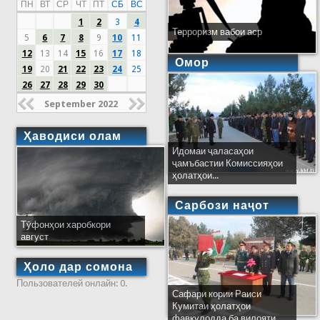
ПН
ВТ
СР
ЧТ
ПТ
СБ
ВС
1
2
3
4
Терроризм вабои аср
5
6
7
8
9
10
11
12
13
14
15
16
17
18
Омор
19
20
21
22
23
24
25
26
27
28
29
30
September 2022
Ҳаводиси олам
Идомаи ҷаласаҳои
ҷамъбастии Комиссияҳои
ҳолатҳои...
Сарбози наҷот
Тӯфонҳои харобкори
август
Ҳоло дар сомона
Пользователей онлайн: 0.
Сафари кории Раиси
Кумитаи ҳолатҳои
фавқулодда ба вилояти...